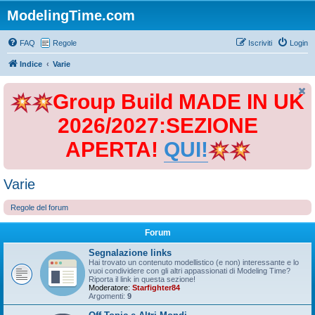
ModelingTime.com
FAQ
Regole
Iscriviti
Login
Indice
Varie
Group Build MADE IN UK
2026/2027:SEZIONE
APERTA!
QUI!
Varie
Regole del forum
Forum
Segnalazione links
Hai trovato un contenuto modellistico (e non) interessante e lo
vuoi condividere con gli altri appassionati di Modeling Time?
Riporta il link in questa sezione!
Moderatore:
Starfighter84
Argomenti:
9