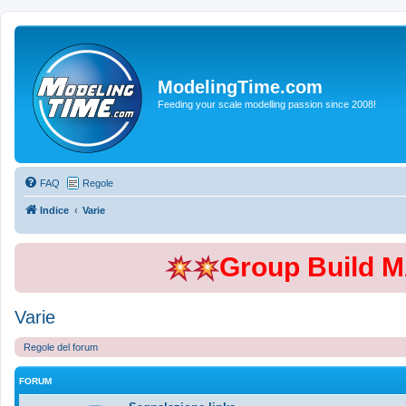
ModelingTime.com
Feeding your scale modelling passion since 2008!
FAQ
Regole
Indice
Varie
Group Build 
Varie
Regole del forum
FORUM