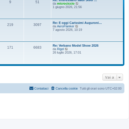
Re: Interessanti saldi Steel …
9
51
V
da
microciccio
e
1 giugno 2026, 21:56
d
i
u
l
Re: E oggi Carissimi Auguroni…
t
219
3097
V
da
AeroFlanker
i
e
7 agosto 2026, 10:19
m
d
o
i
m
u
e
l
s
Re: Verbano Model Show 2026
t
171
6683
s
V
da
Rigel
i
a
e
26 luglio 2026, 17:01
m
g
d
o
g
i
m
i
u
e
o
l
s
t
s
i
a
m
Vai a
g
o
g
m
i
e
o
Contattaci
Cancella cookie
Tutti gli orari sono
UTC+02:00
s
s
a
g
g
i
o