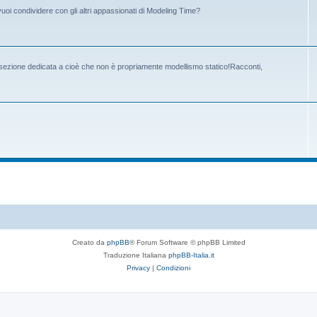
vuoi condividere con gli altri appassionati di Modeling Time?
la sezione dedicata a cioè che non è propriamente modellismo statico!Racconti,
Creato da
phpBB
® Forum Software © phpBB Limited
Traduzione Italiana
phpBB-Italia.it
Privacy
|
Condizioni