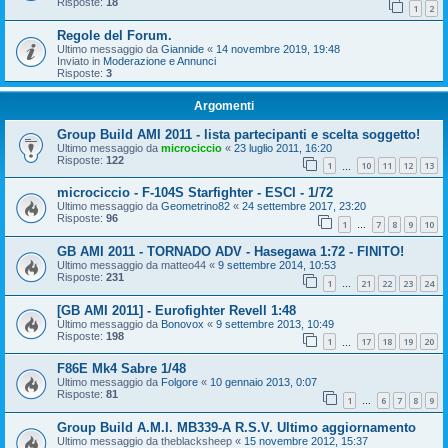
Risposte:
18
1
2
Regole del Forum.
Ultimo messaggio da
Giannide
«
14 novembre 2019, 19:48
Inviato in
Moderazione e Annunci
Risposte:
3
Argomenti
Group Build AMI 2011 - lista partecipanti e scelta soggetto!
Ultimo messaggio da
microciccio
«
23 luglio 2011, 16:20
Risposte:
122
1
10
11
12
13
…
microciccio - F-104S Starfighter - ESCI - 1/72
Ultimo messaggio da
Geometrino82
«
24 settembre 2017, 23:20
Risposte:
96
1
7
8
9
10
…
GB AMI 2011 - TORNADO ADV - Hasegawa 1:72 - FINITO!
Ultimo messaggio da
matteo44
«
9 settembre 2014, 10:53
Risposte:
231
1
21
22
23
24
…
[GB AMI 2011] - Eurofighter Revell 1:48
Ultimo messaggio da
Bonovox
«
9 settembre 2013, 10:49
Risposte:
198
1
17
18
19
20
…
F86E Mk4 Sabre 1/48
Ultimo messaggio da
Folgore
«
10 gennaio 2013, 0:07
Risposte:
81
1
6
7
8
9
…
Group Build A.M.I. MB339-A R.S.V. Ultimo aggiornamento
Ultimo messaggio da
theblacksheep
«
15 novembre 2012, 15:37