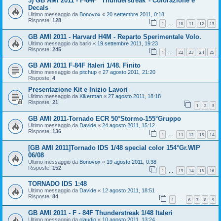
3) GB AMI 2011 - F-84F "Thunderstreak"- Colorazione e
Decals
Ultimo messaggio da
Bonovox
«
20 settembre 2011, 0:18
Risposte:
128
1
10
11
12
13
…
GB AMI 2011 - Harvard H4M - Reparto Sperimentale Volo.
Ultimo messaggio da
barlo
«
19 settembre 2011, 19:23
Risposte:
245
1
22
23
24
25
…
GB AMI 2011 F-84F Italeri 1/48. Finito
Ultimo messaggio da
pitchup
«
27 agosto 2011, 21:20
Risposte:
4
Presentazione Kit e Inizio Lavori
Ultimo messaggio da
Kikerman
«
27 agosto 2011, 18:18
Risposte:
21
1
2
3
GB AMI 2011-Tornado ECR 50°Stormo-155°Gruppo
Ultimo messaggio da
Davide
«
24 agosto 2011, 15:12
Risposte:
136
1
11
12
13
14
…
[GB AMI 2011]Tornado IDS 1/48 special color 154°Gr.WIP
06/08
Ultimo messaggio da
Bonovox
«
19 agosto 2011, 0:38
Risposte:
152
1
13
14
15
16
…
TORNADO IDS 1:48
Ultimo messaggio da
Davide
«
12 agosto 2011, 18:51
Risposte:
84
1
6
7
8
9
…
GB AMI 2011 - F - 84F Thunderstreak 1/48 Italeri
Ultimo messaggio da
claudio
«
10 agosto 2011, 13:24