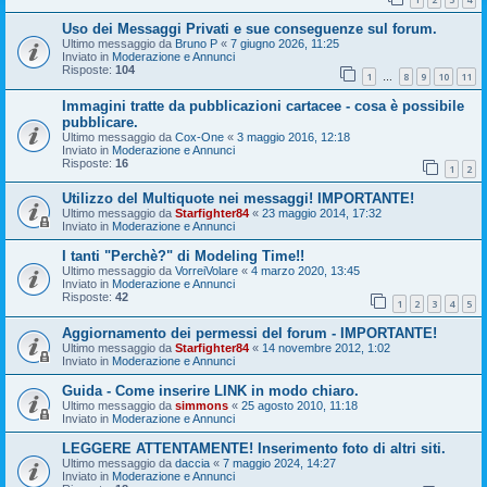
Uso dei Messaggi Privati e sue conseguenze sul forum.
Ultimo messaggio da
Bruno P
«
7 giugno 2026, 11:25
Inviato in
Moderazione e Annunci
Risposte:
104
1
8
9
10
11
…
Immagini tratte da pubblicazioni cartacee - cosa è possibile
pubblicare.
Ultimo messaggio da
Cox-One
«
3 maggio 2016, 12:18
Inviato in
Moderazione e Annunci
Risposte:
16
1
2
Utilizzo del Multiquote nei messaggi! IMPORTANTE!
Ultimo messaggio da
Starfighter84
«
23 maggio 2014, 17:32
Inviato in
Moderazione e Annunci
I tanti "Perchè?" di Modeling Time!!
Ultimo messaggio da
VorreiVolare
«
4 marzo 2020, 13:45
Inviato in
Moderazione e Annunci
Risposte:
42
1
2
3
4
5
Aggiornamento dei permessi del forum - IMPORTANTE!
Ultimo messaggio da
Starfighter84
«
14 novembre 2012, 1:02
Inviato in
Moderazione e Annunci
Guida - Come inserire LINK in modo chiaro.
Ultimo messaggio da
simmons
«
25 agosto 2010, 11:18
Inviato in
Moderazione e Annunci
LEGGERE ATTENTAMENTE! Inserimento foto di altri siti.
Ultimo messaggio da
daccia
«
7 maggio 2024, 14:27
Inviato in
Moderazione e Annunci