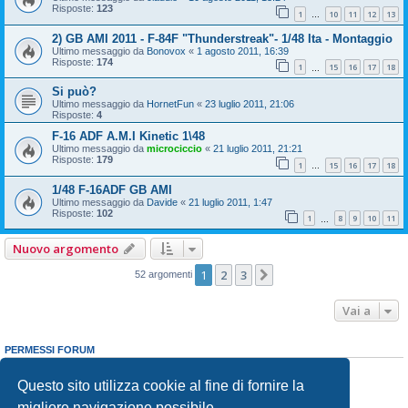
Risposte:
123
1
10
11
12
13
…
2) GB AMI 2011 - F-84F "Thunderstreak"- 1/48 Ita - Montaggio
Ultimo messaggio da
Bonovox
«
1 agosto 2011, 16:39
Risposte:
174
1
15
16
17
18
…
Si può?
Ultimo messaggio da
HornetFun
«
23 luglio 2011, 21:06
Risposte:
4
F-16 ADF A.M.I Kinetic 1\48
Ultimo messaggio da
microciccio
«
21 luglio 2011, 21:21
Risposte:
179
1
15
16
17
18
…
1/48 F-16ADF GB AMI
Ultimo messaggio da
Davide
«
21 luglio 2011, 1:47
Risposte:
102
1
8
9
10
11
…
Nuovo argomento
1
2
3
Prossimo
52 argomenti
Vai a
PERMESSI FORUM
Non puoi
aprire nuovi argomenti
Non puoi
rispondere negli argomenti
Questo sito utilizza cookie al fine di fornire la
Non puoi
modificare i tuoi messaggi
migliore navigazione possibile
Non puoi
cancellare i tuoi messaggi