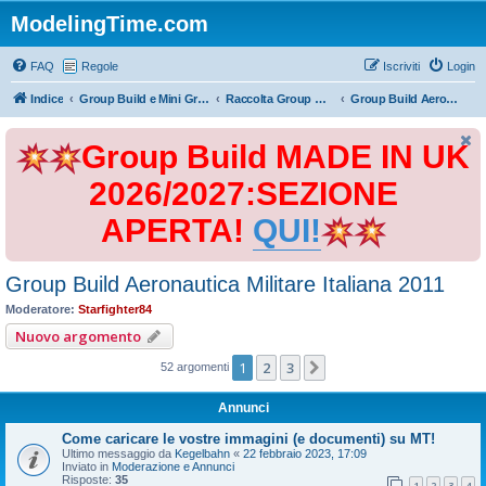
ModelingTime.com
FAQ
Regole
Iscriviti
Login
Indice
Group Build e Mini Group Build
Raccolta Group Build
Group Build Aeronautica Militare Italiana 2011
Group Build MADE IN UK
2026/2027:SEZIONE
APERTA!
QUI!
Group Build Aeronautica Militare Italiana 2011
Moderatore:
Starfighter84
Nuovo argomento
1
2
3
Prossimo
52 argomenti
Annunci
Come caricare le vostre immagini (e documenti) su MT!
Ultimo messaggio da
Kegelbahn
«
22 febbraio 2023, 17:09
Inviato in
Moderazione e Annunci
Risposte:
35
1
2
3
4