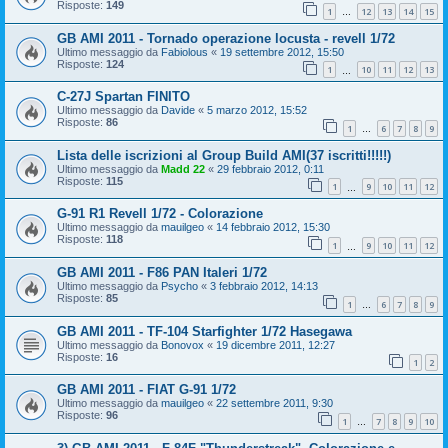
Risposte:
149
1
12
13
14
15
…
GB AMI 2011 - Tornado operazione locusta - revell 1/72
Ultimo messaggio da
Fabiolous
«
19 settembre 2012, 15:50
Risposte:
124
1
10
11
12
13
…
C-27J Spartan FINITO
Ultimo messaggio da
Davide
«
5 marzo 2012, 15:52
Risposte:
86
1
6
7
8
9
…
Lista delle iscrizioni al Group Build AMI(37 iscritti!!!!!)
Ultimo messaggio da
Madd 22
«
29 febbraio 2012, 0:11
Risposte:
115
1
9
10
11
12
…
G-91 R1 Revell 1/72 - Colorazione
Ultimo messaggio da
mauilgeo
«
14 febbraio 2012, 15:30
Risposte:
118
1
9
10
11
12
…
GB AMI 2011 - F86 PAN Italeri 1/72
Ultimo messaggio da
Psycho
«
3 febbraio 2012, 14:13
Risposte:
85
1
6
7
8
9
…
GB AMI 2011 - TF-104 Starfighter 1/72 Hasegawa
Ultimo messaggio da
Bonovox
«
19 dicembre 2011, 12:27
Risposte:
16
1
2
GB AMI 2011 - FIAT G-91 1/72
Ultimo messaggio da
mauilgeo
«
22 settembre 2011, 9:30
Risposte:
96
1
7
8
9
10
…