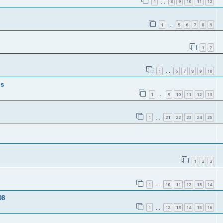
1
8
9
10
11
12
…
1
5
6
7
8
9
…
1
2
1
6
7
8
9
10
…
ls
1
9
10
11
12
13
…
1
21
22
23
24
25
…
1
2
3
1
10
11
12
13
14
…
08
1
12
13
14
15
16
…