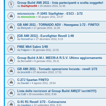
Group Build AMI 2011 - lista partecipanti e scelta soggetto!
da
Starfighter84
»
29 ottobre 2010, 11:46
microciccio - F-104S Starfighter - ESCI - 1/72
da
microciccio
»
30 giugno 2011, 23:37
GB AMI 2011 - TORNADO ADV - Hasegawa 1:72 - FINITO!
da
Rickywh
»
17 gennaio 2011, 11:28
[GB AMI 2011] - Eurofighter Revell 1:48
da
HornetFun
»
27 dicembre 2010, 9:19
F86E Mk4 Sabre 1/48
da
Folgore
»
30 gennaio 2011, 12:31
Group Build A.M.I. MB339-A R.S.V. Ultimo aggiornamento
da
BernaAM
»
8 gennaio 2011, 20:11
GB AMI 2011 - Tornado operazione locusta - revell 1/72
da
brock66
»
27 dicembre 2010, 17:31
C-27J Spartan FINITO
da
Davide
»
4 agosto 2011, 19:54
Lista delle iscrizioni al Group Build AMI(37 iscritti!!!!!)
da
CoB
»
29 novembre 2010, 8:56
G-91 R1 Revell 1/72 - Colorazione
da
mauilgeo
»
22 settembre 2011, 9:21