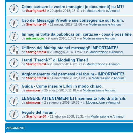
Come caricare le vostre immagini (e documenti) su MT!
da
Starfighter84
»
20 aprile 2018, 15:11
» in
Moderazione e Annunci
Uso dei Messaggi Privati e sue conseguenze sul forum.
da
Starfighter84
»
11 maggio 2017, 11:06
» in
Moderazione e Annunci
Immagini tratte da pubblicazioni cartacee - cosa è possibile
da
microciccio
»
9 aprile 2016, 18:53
» in
Moderazione e Annunci
Utilizzo del Multiquote nei messaggi! IMPORTANTE!
da
Starfighter84
»
23 maggio 2014, 17:32
» in
Moderazione e Annunci
I tanti "Perchè?" di Modeling Time!!
da
Starfighter84
»
28 marzo 2014, 0:18
» in
Moderazione e Annunci
Aggiornamento dei permessi del forum - IMPORTANTE!
da
Starfighter84
»
14 novembre 2012, 1:02
» in
Moderazione e Annunci
Guida - Come inserire LINK in modo chiaro.
da
simmons
»
25 agosto 2010, 11:18
» in
Moderazione e Annunci
LEGGERE ATTENTAMENTE! Inserimento foto di altri siti.
da
simmons
»
2 settembre 2009, 19:35
» in
Moderazione e Annunci
Regole del Forum.
da
Starfighter84
»
21 febbraio 2008, 23:31
» in
Moderazione e Annunci
ARGOMENTI