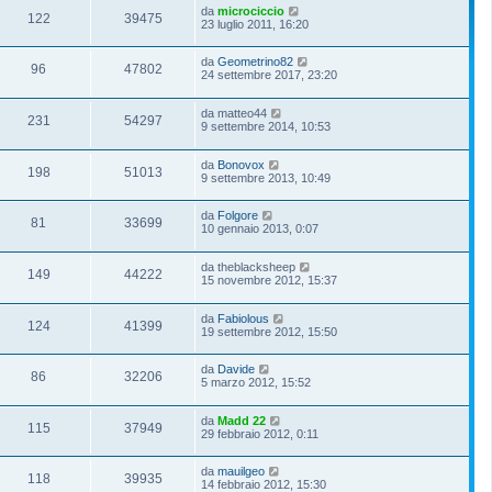
da
microciccio
122
39475
23 luglio 2011, 16:20
da
Geometrino82
96
47802
24 settembre 2017, 23:20
da
matteo44
231
54297
9 settembre 2014, 10:53
da
Bonovox
198
51013
9 settembre 2013, 10:49
da
Folgore
81
33699
10 gennaio 2013, 0:07
da
theblacksheep
149
44222
15 novembre 2012, 15:37
da
Fabiolous
124
41399
19 settembre 2012, 15:50
da
Davide
86
32206
5 marzo 2012, 15:52
da
Madd 22
115
37949
29 febbraio 2012, 0:11
da
mauilgeo
118
39935
14 febbraio 2012, 15:30