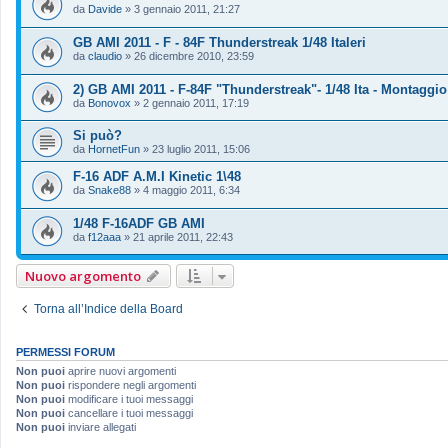
da
Davide
»
3 gennaio 2011, 21:27
GB AMI 2011 - F - 84F Thunderstreak 1/48 Italeri
da
claudio
»
26 dicembre 2010, 23:59
2) GB AMI 2011 - F-84F "Thunderstreak"- 1/48 Ita - Montaggio
da
Bonovox
»
2 gennaio 2011, 17:19
Si può?
da
HornetFun
»
23 luglio 2011, 15:06
F-16 ADF A.M.I Kinetic 1\48
da
Snake88
»
4 maggio 2011, 6:34
1/48 F-16ADF GB AMI
da
f12aaa
»
21 aprile 2011, 22:43
Nuovo argomento
Torna all’Indice della Board
PERMESSI FORUM
Non puoi
aprire nuovi argomenti
Non puoi
rispondere negli argomenti
Non puoi
modificare i tuoi messaggi
Non puoi
cancellare i tuoi messaggi
Non puoi
inviare allegati