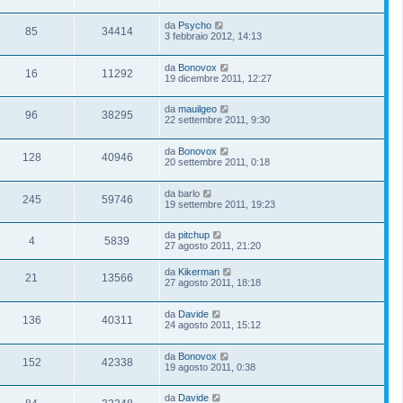
da
Psycho
85
34414
3 febbraio 2012, 14:13
da
Bonovox
16
11292
19 dicembre 2011, 12:27
da
mauilgeo
96
38295
22 settembre 2011, 9:30
da
Bonovox
128
40946
20 settembre 2011, 0:18
da
barlo
245
59746
19 settembre 2011, 19:23
da
pitchup
4
5839
27 agosto 2011, 21:20
da
Kikerman
21
13566
27 agosto 2011, 18:18
da
Davide
136
40311
24 agosto 2011, 15:12
da
Bonovox
152
42338
19 agosto 2011, 0:38
da
Davide