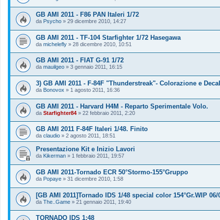
GB AMI 2011 - F86 PAN Italeri 1/72
da
Psycho
»
29 dicembre 2010, 14:27
GB AMI 2011 - TF-104 Starfighter 1/72 Hasegawa
da
michelefly
»
28 dicembre 2010, 10:51
GB AMI 2011 - FIAT G-91 1/72
da
mauilgeo
»
3 gennaio 2011, 16:15
3) GB AMI 2011 - F-84F "Thunderstreak"- Colorazione e Deca
da
Bonovox
»
1 agosto 2011, 16:36
GB AMI 2011 - Harvard H4M - Reparto Sperimentale Volo.
da
Starfighter84
»
22 febbraio 2011, 2:20
GB AMI 2011 F-84F Italeri 1/48. Finito
da
claudio
»
2 agosto 2011, 18:51
Presentazione Kit e Inizio Lavori
da
Kikerman
»
1 febbraio 2011, 19:57
GB AMI 2011-Tornado ECR 50°Stormo-155°Gruppo
da
Popaye
»
31 dicembre 2010, 1:58
[GB AMI 2011]Tornado IDS 1/48 special color 154°Gr.WIP 06/
da
The..Game
»
21 gennaio 2011, 19:40
TORNADO IDS 1:48