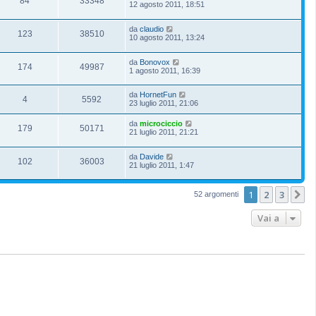
84
33348
12 agosto 2011, 18:51
da
claudio
123
38510
10 agosto 2011, 13:24
da
Bonovox
174
49987
1 agosto 2011, 16:39
da
HornetFun
4
5592
23 luglio 2011, 21:06
da
microciccio
179
50171
21 luglio 2011, 21:21
da
Davide
102
36003
21 luglio 2011, 1:47
1
2
3
P
52 argomenti
Vai a