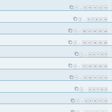
1
9
10
11
12
13
…
1
6
7
8
9
10
…
1
20
21
22
23
24
…
1
16
17
18
19
20
…
1
5
6
7
8
9
…
1
11
12
13
14
15
…
1
9
10
11
12
13
…
1
5
6
7
8
9
…
1
8
9
10
11
12
…