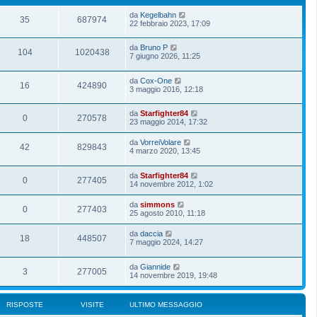
da
Kegelbahn
35
687974
22 febbraio 2023, 17:09
da
Bruno P
104
1020438
7 giugno 2026, 11:25
da
Cox-One
16
424890
3 maggio 2016, 12:18
da
Starfighter84
0
270578
23 maggio 2014, 17:32
da
VorreiVolare
42
829843
4 marzo 2020, 13:45
da
Starfighter84
0
277405
14 novembre 2012, 1:02
da
simmons
0
277403
25 agosto 2010, 11:18
da
daccia
18
448507
7 maggio 2024, 14:27
da
Giannide
3
277005
14 novembre 2019, 19:48
RISPOSTE
VISITE
ULTIMO MESSAGGIO