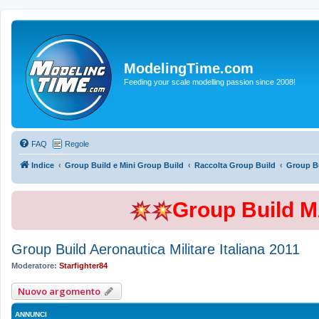
ModelingTime.com
Feeding your scale modelling passion since 2008!
FAQ
Regole
Indice
Group Build e Mini Group Build
Raccolta Group Build
Group Bu
Group Build 
Group Build Aeronautica Militare Italiana 2011
Moderatore:
Starfighter84
Nuovo argomento
ANNUNCI