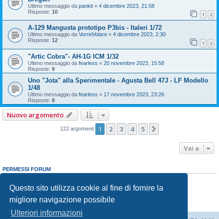
Ultimo messaggio da
pankit
«
4 dicembre 2023, 21:58
Risposte:
10
1
2
A-129 Mangusta prototipo P3bis - Italeri 1/72
Ultimo messaggio da
VorreiVolare
«
4 dicembre 2023, 2:30
Risposte:
12
1
2
"Artic Cobra"- AH-1G ICM 1/32
Ultimo messaggio da
fearless
«
20 novembre 2023, 15:58
Risposte:
9
Uno "Jota" alla Sperimentale - Agusta Bell 47J - LF Modello
1/48
Ultimo messaggio da
fearless
«
17 novembre 2023, 23:26
Risposte:
8
Nuovo argomento
1
2
3
4
5
Prossimo
122 argomenti
Vai a
PERMESSI FORUM
Non puoi
aprire nuovi argomenti
Non puoi
rispondere negli argomenti
Questo sito utilizza cookie al fine di fornire la
Non puoi
modificare i tuoi messaggi
migliore navigazione possibile
Non puoi
cancellare i tuoi messaggi
Non puoi
inviare allegati
Ulteriori informazioni