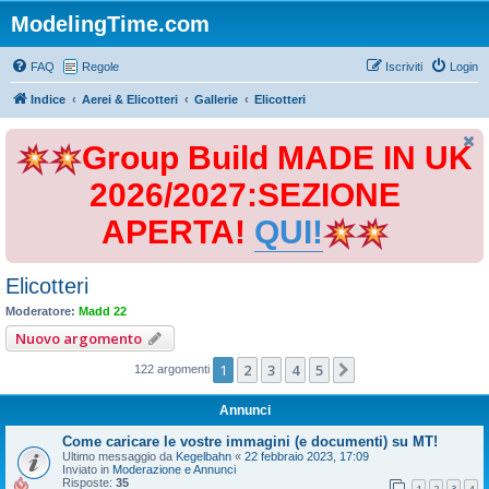
ModelingTime.com
FAQ
Regole
Iscriviti
Login
Indice
Aerei & Elicotteri
Gallerie
Elicotteri
Group Build MADE IN UK
2026/2027:SEZIONE
APERTA!
QUI!
Elicotteri
Moderatore:
Madd 22
Nuovo argomento
1
2
3
4
5
Prossimo
122 argomenti
Annunci
Come caricare le vostre immagini (e documenti) su MT!
Ultimo messaggio da
Kegelbahn
«
22 febbraio 2023, 17:09
Inviato in
Moderazione e Annunci
Risposte:
35
1
2
3
4