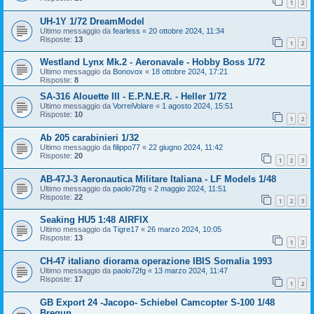
1
2
UH-1Y 1/72 DreamModel
Ultimo messaggio da
fearless
«
20 ottobre 2024, 11:34
Risposte:
13
1
2
Westland Lynx Mk.2 - Aeronavale - Hobby Boss 1/72
Ultimo messaggio da
Bonovox
«
18 ottobre 2024, 17:21
Risposte:
8
SA-316 Alouette III - E.P.N.E.R. - Heller 1/72
Ultimo messaggio da
VorreiVolare
«
1 agosto 2024, 15:51
Risposte:
10
1
2
Ab 205 carabinieri 1/32
Ultimo messaggio da
filippo77
«
22 giugno 2024, 11:42
Risposte:
20
1
2
3
AB-47J-3 Aeronautica Militare Italiana - LF Models 1/48
Ultimo messaggio da
paolo72fg
«
2 maggio 2024, 11:51
Risposte:
22
1
2
3
Seaking HU5 1:48 AIRFIX
Ultimo messaggio da
Tigre17
«
26 marzo 2024, 10:05
Risposte:
13
1
2
CH-47 italiano diorama operazione IBIS Somalia 1993
Ultimo messaggio da
paolo72fg
«
13 marzo 2024, 11:47
Risposte:
17
1
2
GB Export 24 -Jacopo- Schiebel Camcopter S-100 1/48
Bregun