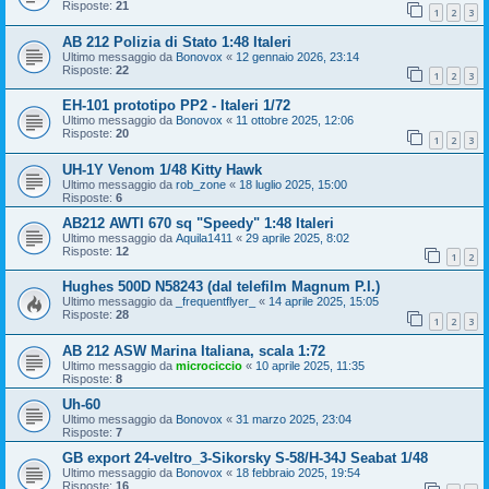
Risposte:
21
1
2
3
AB 212 Polizia di Stato 1:48 Italeri
Ultimo messaggio da
Bonovox
«
12 gennaio 2026, 23:14
Risposte:
22
1
2
3
EH-101 prototipo PP2 - Italeri 1/72
Ultimo messaggio da
Bonovox
«
11 ottobre 2025, 12:06
Risposte:
20
1
2
3
UH-1Y Venom 1/48 Kitty Hawk
Ultimo messaggio da
rob_zone
«
18 luglio 2025, 15:00
Risposte:
6
AB212 AWTI 670 sq "Speedy" 1:48 Italeri
Ultimo messaggio da
Aquila1411
«
29 aprile 2025, 8:02
Risposte:
12
1
2
Hughes 500D N58243 (dal telefilm Magnum P.I.)
Ultimo messaggio da
_frequentflyer_
«
14 aprile 2025, 15:05
Risposte:
28
1
2
3
AB 212 ASW Marina Italiana, scala 1:72
Ultimo messaggio da
microciccio
«
10 aprile 2025, 11:35
Risposte:
8
Uh-60
Ultimo messaggio da
Bonovox
«
31 marzo 2025, 23:04
Risposte:
7
GB export 24-veltro_3-Sikorsky S-58/H-34J Seabat 1/48
Ultimo messaggio da
Bonovox
«
18 febbraio 2025, 19:54
Risposte:
16