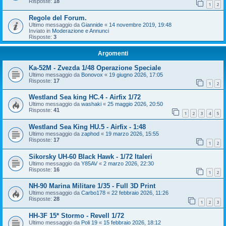
Risposte:
18
1
2
Regole del Forum.
Ultimo messaggio da
Giannide
«
14 novembre 2019, 19:48
Inviato in
Moderazione e Annunci
Risposte:
3
Argomenti
Ka-52M - Zvezda 1/48 Operazione Speciale
Ultimo messaggio da
Bonovox
«
19 giugno 2026, 17:05
Risposte:
17
1
2
Westland Sea king HC.4 - Airfix 1/72
Ultimo messaggio da
washaki
«
25 maggio 2026, 20:50
Risposte:
41
1
2
3
4
5
Westland Sea King HU.5 - Airfix - 1:48
Ultimo messaggio da
zaphod
«
19 marzo 2026, 15:55
Risposte:
17
1
2
Sikorsky UH-60 Black Hawk - 1/72 Italeri
Ultimo messaggio da
Y85AV
«
2 marzo 2026, 22:30
Risposte:
16
1
2
NH-90 Marina Militare 1/35 - Full 3D Print
Ultimo messaggio da
Carbo178
«
22 febbraio 2026, 11:26
Risposte:
28
1
2
3
HH-3F 15* Stormo - Revell 1/72
Ultimo messaggio da
Poli 19
«
15 febbraio 2026, 18:12