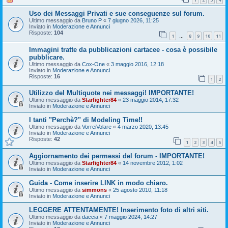
Uso dei Messaggi Privati e sue conseguenze sul forum.
Ultimo messaggio da
Bruno P
«
7 giugno 2026, 11:25
Inviato in
Moderazione e Annunci
Risposte:
104
1
8
9
10
11
…
Immagini tratte da pubblicazioni cartacee - cosa è possibile
pubblicare.
Ultimo messaggio da
Cox-One
«
3 maggio 2016, 12:18
Inviato in
Moderazione e Annunci
Risposte:
16
1
2
Utilizzo del Multiquote nei messaggi! IMPORTANTE!
Ultimo messaggio da
Starfighter84
«
23 maggio 2014, 17:32
Inviato in
Moderazione e Annunci
I tanti "Perchè?" di Modeling Time!!
Ultimo messaggio da
VorreiVolare
«
4 marzo 2020, 13:45
Inviato in
Moderazione e Annunci
Risposte:
42
1
2
3
4
5
Aggiornamento dei permessi del forum - IMPORTANTE!
Ultimo messaggio da
Starfighter84
«
14 novembre 2012, 1:02
Inviato in
Moderazione e Annunci
Guida - Come inserire LINK in modo chiaro.
Ultimo messaggio da
simmons
«
25 agosto 2010, 11:18
Inviato in
Moderazione e Annunci
LEGGERE ATTENTAMENTE! Inserimento foto di altri siti.
Ultimo messaggio da
daccia
«
7 maggio 2024, 14:27
Inviato in
Moderazione e Annunci