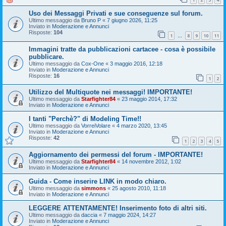
Uso dei Messaggi Privati e sue conseguenze sul forum.
Ultimo messaggio da
Bruno P
«
7 giugno 2026, 11:25
Inviato in
Moderazione e Annunci
Risposte:
104
1
8
9
10
11
…
Immagini tratte da pubblicazioni cartacee - cosa è possibile
pubblicare.
Ultimo messaggio da
Cox-One
«
3 maggio 2016, 12:18
Inviato in
Moderazione e Annunci
Risposte:
16
1
2
Utilizzo del Multiquote nei messaggi! IMPORTANTE!
Ultimo messaggio da
Starfighter84
«
23 maggio 2014, 17:32
Inviato in
Moderazione e Annunci
I tanti "Perchè?" di Modeling Time!!
Ultimo messaggio da
VorreiVolare
«
4 marzo 2020, 13:45
Inviato in
Moderazione e Annunci
Risposte:
42
1
2
3
4
5
Aggiornamento dei permessi del forum - IMPORTANTE!
Ultimo messaggio da
Starfighter84
«
14 novembre 2012, 1:02
Inviato in
Moderazione e Annunci
Guida - Come inserire LINK in modo chiaro.
Ultimo messaggio da
simmons
«
25 agosto 2010, 11:18
Inviato in
Moderazione e Annunci
LEGGERE ATTENTAMENTE! Inserimento foto di altri siti.
Ultimo messaggio da
daccia
«
7 maggio 2024, 14:27
Inviato in
Moderazione e Annunci