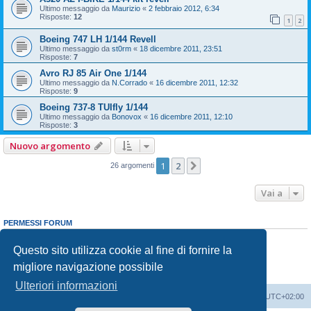
Ultimo messaggio da
Maurizio
«
2 febbraio 2012, 6:34
Risposte:
12
1
2
Boeing 747 LH 1/144 Revell
Ultimo messaggio da
st0rm
«
18 dicembre 2011, 23:51
Risposte:
7
Avro RJ 85 Air One 1/144
Ultimo messaggio da
N.Corrado
«
16 dicembre 2011, 12:32
Risposte:
9
Boeing 737-8 TUIfly 1/144
Ultimo messaggio da
Bonovox
«
16 dicembre 2011, 12:10
Risposte:
3
Nuovo argomento
1
2
Prossimo
26 argomenti
Vai a
PERMESSI FORUM
Non puoi
aprire nuovi argomenti
Non puoi
rispondere negli argomenti
Questo sito utilizza cookie al fine di fornire la
Non puoi
modificare i tuoi messaggi
migliore navigazione possibile
Non puoi
cancellare i tuoi messaggi
Non puoi
inviare allegati
Ulteriori informazioni
Indice
Contattaci
Cancella cookie
Tutti gli orari sono
UTC+02:00