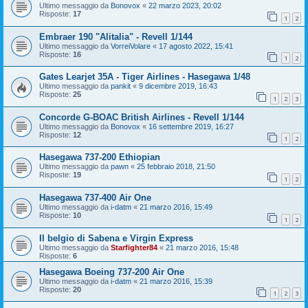
Ultimo messaggio da
Bonovox
«
22 marzo 2023, 20:02
Risposte:
17
1
2
Embraer 190 "Alitalia" - Revell 1/144
Ultimo messaggio da
VorreiVolare
«
17 agosto 2022, 15:41
Risposte:
16
1
2
Gates Learjet 35A - Tiger Airlines - Hasegawa 1/48
Ultimo messaggio da
pankit
«
9 dicembre 2019, 16:43
Risposte:
25
1
2
3
Concorde G-BOAC British Airlines - Revell 1/144
Ultimo messaggio da
Bonovox
«
16 settembre 2019, 16:27
Risposte:
12
1
2
Hasegawa 737-200 Ethiopian
Ultimo messaggio da
pawn
«
25 febbraio 2018, 21:50
Risposte:
19
1
2
Hasegawa 737-400 Air One
Ultimo messaggio da
i-datm
«
21 marzo 2016, 15:49
Risposte:
10
1
2
Il belgio di Sabena e Virgin Express
Ultimo messaggio da
Starfighter84
«
21 marzo 2016, 15:48
Risposte:
6
Hasegawa Boeing 737-200 Air One
Ultimo messaggio da
i-datm
«
21 marzo 2016, 15:39
Risposte:
20
1
2
3