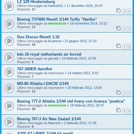
LZ 129 Hindermburg
Ultimo messaggio da
heinkel111
«
17 dicembre 2015, 10:47
Risposte:
17
1
2
Boeing 737/800 Revell 1/144 Tuifly "Haribo"
Ultimo messaggio da
microciccio
«
19 novembre 2014, 12:22
Risposte:
13
1
2
Duo Discus Revell 1:32
Ultimo messaggio da
ilGamma
«
22 giugno 2013, 21:32
Risposte:
19
1
2
kdc-10 royal netherlands air forced
Ultimo messaggio da
garuda
«
19 febbraio 2013, 22:55
Risposte:
9
767-300ER Aeroflot
Ultimo messaggio da
starmaster
«
14 ottobre 2012, 0:02
Risposte:
7
MD-80 Alitalia I-DACW 1/144
Ultimo messaggio da
starmaster
«
20 febbraio 2012, 13:04
Risposte:
12
1
2
Boeing 777-2 Alitalia 1/144 old livery con licenza "poetica"
Ultimo messaggio da
microciccio
«
19 febbraio 2012, 20:37
Risposte:
18
1
2
Boeing 767-3 Air New Zealad 1/144
Ultimo messaggio da
Maurizio
«
2 febbraio 2012, 17:39
Risposte:
8
A320 AZ I-BIKE 1/144 kit revell