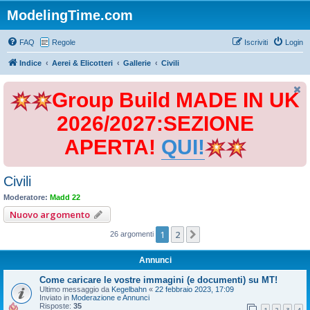
ModelingTime.com
FAQ
Regole
Iscriviti
Login
Indice
Aerei & Elicotteri
Gallerie
Civili
Group Build MADE IN UK
2026/2027:SEZIONE
APERTA!
QUI!
Civili
Moderatore:
Madd 22
Nuovo argomento
1
2
Prossimo
26 argomenti
Annunci
Come caricare le vostre immagini (e documenti) su MT!
Ultimo messaggio da
Kegelbahn
«
22 febbraio 2023, 17:09
Inviato in
Moderazione e Annunci
Risposte:
35
1
2
3
4