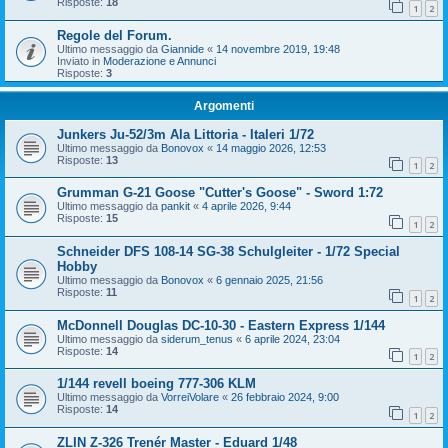
Risposte:
18
1
2
Regole del Forum.
Ultimo messaggio da
Giannide
«
14 novembre 2019, 19:48
Inviato in
Moderazione e Annunci
Risposte:
3
Argomenti
Junkers Ju-52/3m Ala Littoria - Italeri 1/72
Ultimo messaggio da
Bonovox
«
14 maggio 2026, 12:53
Risposte:
13
1
2
Grumman G-21 Goose "Cutter's Goose" - Sword 1:72
Ultimo messaggio da
pankit
«
4 aprile 2026, 9:44
Risposte:
15
1
2
Schneider DFS 108-14 SG-38 Schulgleiter - 1/72 Special
Hobby
Ultimo messaggio da
Bonovox
«
6 gennaio 2025, 21:56
Risposte:
11
1
2
McDonnell Douglas DC-10-30 - Eastern Express 1/144
Ultimo messaggio da
siderum_tenus
«
6 aprile 2024, 23:04
Risposte:
14
1
2
1/144 revell boeing 777-306 KLM
Ultimo messaggio da
VorreiVolare
«
26 febbraio 2024, 9:00
Risposte:
14
1
2
ZLIN Z-326 Trenér Master - Eduard 1/48