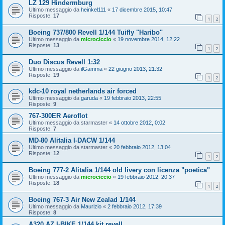
LZ 129 Hindermburg
Ultimo messaggio da
heinkel111
«
17 dicembre 2015, 10:47
Risposte:
17
1
2
Boeing 737/800 Revell 1/144 Tuifly "Haribo"
Ultimo messaggio da
microciccio
«
19 novembre 2014, 12:22
Risposte:
13
1
2
Duo Discus Revell 1:32
Ultimo messaggio da
ilGamma
«
22 giugno 2013, 21:32
Risposte:
19
1
2
kdc-10 royal netherlands air forced
Ultimo messaggio da
garuda
«
19 febbraio 2013, 22:55
Risposte:
9
767-300ER Aeroflot
Ultimo messaggio da
starmaster
«
14 ottobre 2012, 0:02
Risposte:
7
MD-80 Alitalia I-DACW 1/144
Ultimo messaggio da
starmaster
«
20 febbraio 2012, 13:04
Risposte:
12
1
2
Boeing 777-2 Alitalia 1/144 old livery con licenza "poetica"
Ultimo messaggio da
microciccio
«
19 febbraio 2012, 20:37
Risposte:
18
1
2
Boeing 767-3 Air New Zealad 1/144
Ultimo messaggio da
Maurizio
«
2 febbraio 2012, 17:39
Risposte:
8
A320 AZ I-BIKE 1/144 kit revell