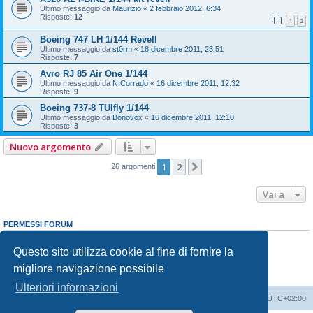
Ultimo messaggio da
Maurizio
«
2 febbraio 2012, 6:34
Risposte:
12
1
2
Boeing 747 LH 1/144 Revell
Ultimo messaggio da
st0rm
«
18 dicembre 2011, 23:51
Risposte:
7
Avro RJ 85 Air One 1/144
Ultimo messaggio da
N.Corrado
«
16 dicembre 2011, 12:32
Risposte:
9
Boeing 737-8 TUIfly 1/144
Ultimo messaggio da
Bonovox
«
16 dicembre 2011, 12:10
Risposte:
3
Nuovo argomento
1
2
Prossimo
26 argomenti
Vai a
PERMESSI FORUM
Non puoi
aprire nuovi argomenti
Non puoi
rispondere negli argomenti
Questo sito utilizza cookie al fine di fornire la
Non puoi
modificare i tuoi messaggi
migliore navigazione possibile
Non puoi
cancellare i tuoi messaggi
Non puoi
inviare allegati
Ulteriori informazioni
Indice
Contattaci
Cancella cookie
Tutti gli orari sono
UTC+02:00