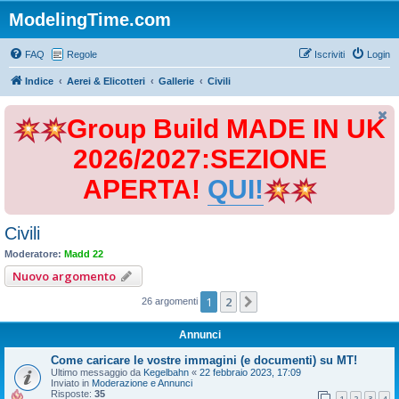
ModelingTime.com
FAQ
Regole
Iscriviti
Login
Indice
Aerei & Elicotteri
Gallerie
Civili
Group Build MADE IN UK
2026/2027:SEZIONE
APERTA!
QUI!
Civili
Moderatore:
Madd 22
Nuovo argomento
1
2
Prossimo
26 argomenti
Annunci
Come caricare le vostre immagini (e documenti) su MT!
Ultimo messaggio da
Kegelbahn
«
22 febbraio 2023, 17:09
Inviato in
Moderazione e Annunci
Risposte:
35
1
2
3
4