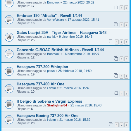
Ultimo messaggio da
Bonovox
«
22 marzo 2023, 20:02
Risposte:
17
1
2
Embraer 190 "Alitalia" - Revell 1/144
Ultimo messaggio da
VorreiVolare
«
17 agosto 2022, 15:41
Risposte:
16
1
2
Gates Learjet 35A - Tiger Airlines - Hasegawa 1/48
Ultimo messaggio da
pankit
«
9 dicembre 2019, 16:43
Risposte:
25
1
2
3
Concorde G-BOAC British Airlines - Revell 1/144
Ultimo messaggio da
Bonovox
«
16 settembre 2019, 16:27
Risposte:
12
1
2
Hasegawa 737-200 Ethiopian
Ultimo messaggio da
pawn
«
25 febbraio 2018, 21:50
Risposte:
19
1
2
Hasegawa 737-400 Air One
Ultimo messaggio da
i-datm
«
21 marzo 2016, 15:49
Risposte:
10
1
2
Il belgio di Sabena e Virgin Express
Ultimo messaggio da
Starfighter84
«
21 marzo 2016, 15:48
Risposte:
6
Hasegawa Boeing 737-200 Air One
Ultimo messaggio da
i-datm
«
21 marzo 2016, 15:39
Risposte:
20
1
2
3