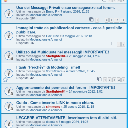
Uso dei Messaggi Privati e sue conseguenze sul forum.
Ultimo messaggio da
Bruno P
«
7 giugno 2026, 11:25
Inviato in
Moderazione e Annunci
Risposte:
104
1
8
9
10
11
…
Immagini tratte da pubblicazioni cartacee - cosa è possibile
pubblicare.
Ultimo messaggio da
Cox-One
«
3 maggio 2016, 12:18
Inviato in
Moderazione e Annunci
Risposte:
16
1
2
Utilizzo del Multiquote nei messaggi! IMPORTANTE!
Ultimo messaggio da
Starfighter84
«
23 maggio 2014, 17:32
Inviato in
Moderazione e Annunci
I tanti "Perchè?" di Modeling Time!!
Ultimo messaggio da
VorreiVolare
«
4 marzo 2020, 13:45
Inviato in
Moderazione e Annunci
Risposte:
42
1
2
3
4
5
Aggiornamento dei permessi del forum - IMPORTANTE!
Ultimo messaggio da
Starfighter84
«
14 novembre 2012, 1:02
Inviato in
Moderazione e Annunci
Guida - Come inserire LINK in modo chiaro.
Ultimo messaggio da
simmons
«
25 agosto 2010, 11:18
Inviato in
Moderazione e Annunci
LEGGERE ATTENTAMENTE! Inserimento foto di altri siti.
Ultimo messaggio da
daccia
«
7 maggio 2024, 14:27
Inviato in
Moderazione e Annunci