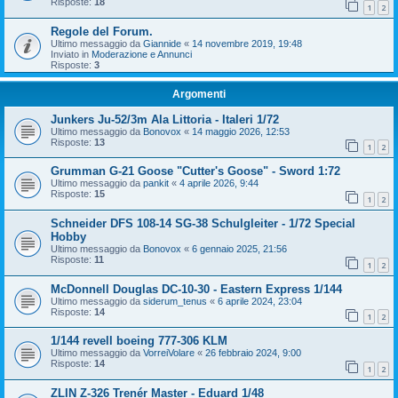
Risposte:
18
1
2
Regole del Forum.
Ultimo messaggio da
Giannide
«
14 novembre 2019, 19:48
Inviato in
Moderazione e Annunci
Risposte:
3
Argomenti
Junkers Ju-52/3m Ala Littoria - Italeri 1/72
Ultimo messaggio da
Bonovox
«
14 maggio 2026, 12:53
Risposte:
13
1
2
Grumman G-21 Goose "Cutter's Goose" - Sword 1:72
Ultimo messaggio da
pankit
«
4 aprile 2026, 9:44
Risposte:
15
1
2
Schneider DFS 108-14 SG-38 Schulgleiter - 1/72 Special
Hobby
Ultimo messaggio da
Bonovox
«
6 gennaio 2025, 21:56
Risposte:
11
1
2
McDonnell Douglas DC-10-30 - Eastern Express 1/144
Ultimo messaggio da
siderum_tenus
«
6 aprile 2024, 23:04
Risposte:
14
1
2
1/144 revell boeing 777-306 KLM
Ultimo messaggio da
VorreiVolare
«
26 febbraio 2024, 9:00
Risposte:
14
1
2
ZLIN Z-326 Trenér Master - Eduard 1/48