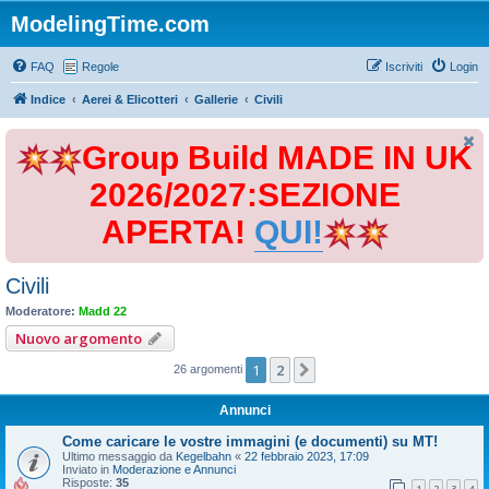
ModelingTime.com
FAQ
Regole
Iscriviti
Login
Indice
Aerei & Elicotteri
Gallerie
Civili
Group Build MADE IN UK
2026/2027:SEZIONE
APERTA!
QUI!
Civili
Moderatore:
Madd 22
Nuovo argomento
1
2
Prossimo
26 argomenti
Annunci
Come caricare le vostre immagini (e documenti) su MT!
Ultimo messaggio da
Kegelbahn
«
22 febbraio 2023, 17:09
Inviato in
Moderazione e Annunci
Risposte:
35
1
2
3
4