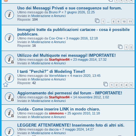
Uso dei Messaggi Privati e sue conseguenze sul forum.
Ultimo messaggio da
Bruno P
«
7 giugno 2026, 11:25
Inviato in
Moderazione e Annunci
Risposte:
104
1
8
9
10
11
…
Immagini tratte da pubblicazioni cartacee - cosa è possibile
pubblicare.
Ultimo messaggio da
Cox-One
«
3 maggio 2016, 12:18
Inviato in
Moderazione e Annunci
Risposte:
16
1
2
Utilizzo del Multiquote nei messaggi! IMPORTANTE!
Ultimo messaggio da
Starfighter84
«
23 maggio 2014, 17:32
Inviato in
Moderazione e Annunci
I tanti "Perchè?" di Modeling Time!!
Ultimo messaggio da
VorreiVolare
«
4 marzo 2020, 13:45
Inviato in
Moderazione e Annunci
Risposte:
42
1
2
3
4
5
Aggiornamento dei permessi del forum - IMPORTANTE!
Ultimo messaggio da
Starfighter84
«
14 novembre 2012, 1:02
Inviato in
Moderazione e Annunci
Guida - Come inserire LINK in modo chiaro.
Ultimo messaggio da
simmons
«
25 agosto 2010, 11:18
Inviato in
Moderazione e Annunci
LEGGERE ATTENTAMENTE! Inserimento foto di altri siti.
Ultimo messaggio da
daccia
«
7 maggio 2024, 14:27
Inviato in
Moderazione e Annunci