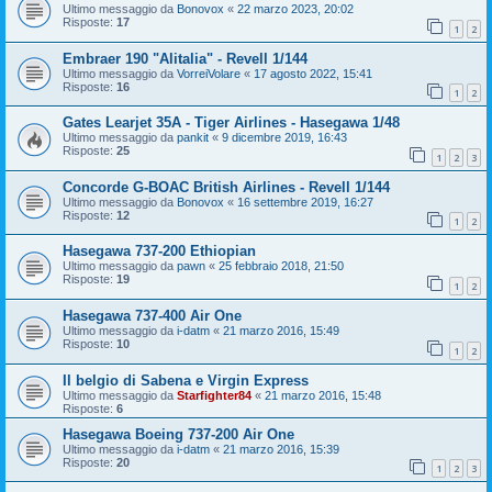
Ultimo messaggio da
Bonovox
«
22 marzo 2023, 20:02
Risposte:
17
1
2
Embraer 190 "Alitalia" - Revell 1/144
Ultimo messaggio da
VorreiVolare
«
17 agosto 2022, 15:41
Risposte:
16
1
2
Gates Learjet 35A - Tiger Airlines - Hasegawa 1/48
Ultimo messaggio da
pankit
«
9 dicembre 2019, 16:43
Risposte:
25
1
2
3
Concorde G-BOAC British Airlines - Revell 1/144
Ultimo messaggio da
Bonovox
«
16 settembre 2019, 16:27
Risposte:
12
1
2
Hasegawa 737-200 Ethiopian
Ultimo messaggio da
pawn
«
25 febbraio 2018, 21:50
Risposte:
19
1
2
Hasegawa 737-400 Air One
Ultimo messaggio da
i-datm
«
21 marzo 2016, 15:49
Risposte:
10
1
2
Il belgio di Sabena e Virgin Express
Ultimo messaggio da
Starfighter84
«
21 marzo 2016, 15:48
Risposte:
6
Hasegawa Boeing 737-200 Air One
Ultimo messaggio da
i-datm
«
21 marzo 2016, 15:39
Risposte:
20
1
2
3