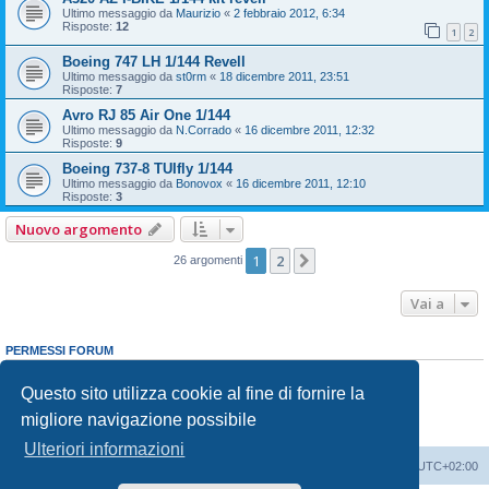
Ultimo messaggio da
Maurizio
«
2 febbraio 2012, 6:34
Risposte:
12
1
2
Boeing 747 LH 1/144 Revell
Ultimo messaggio da
st0rm
«
18 dicembre 2011, 23:51
Risposte:
7
Avro RJ 85 Air One 1/144
Ultimo messaggio da
N.Corrado
«
16 dicembre 2011, 12:32
Risposte:
9
Boeing 737-8 TUIfly 1/144
Ultimo messaggio da
Bonovox
«
16 dicembre 2011, 12:10
Risposte:
3
Nuovo argomento
1
2
Prossimo
26 argomenti
Vai a
PERMESSI FORUM
Non puoi
aprire nuovi argomenti
Non puoi
rispondere negli argomenti
Questo sito utilizza cookie al fine di fornire la
Non puoi
modificare i tuoi messaggi
migliore navigazione possibile
Non puoi
cancellare i tuoi messaggi
Non puoi
inviare allegati
Ulteriori informazioni
Indice
Contattaci
Cancella cookie
Tutti gli orari sono
UTC+02:00