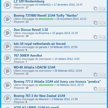
LZ 129 Hindermburg
Ultimo messaggio da
heinkel111
«
17 dicembre 2015, 10:47
Risposte:
17
1
2
Boeing 737/800 Revell 1/144 Tuifly "Haribo"
Ultimo messaggio da
microciccio
«
19 novembre 2014, 12:22
Risposte:
13
1
2
Duo Discus Revell 1:32
Ultimo messaggio da
ilGamma
«
22 giugno 2013, 21:32
Risposte:
19
1
2
kdc-10 royal netherlands air forced
Ultimo messaggio da
garuda
«
19 febbraio 2013, 22:55
Risposte:
9
767-300ER Aeroflot
Ultimo messaggio da
starmaster
«
14 ottobre 2012, 0:02
Risposte:
7
MD-80 Alitalia I-DACW 1/144
Ultimo messaggio da
starmaster
«
20 febbraio 2012, 13:04
Risposte:
12
1
2
Boeing 777-2 Alitalia 1/144 old livery con licenza "poetica"
Ultimo messaggio da
microciccio
«
19 febbraio 2012, 20:37
Risposte:
18
1
2
Boeing 767-3 Air New Zealad 1/144
Ultimo messaggio da
Maurizio
«
2 febbraio 2012, 17:39
Risposte:
8
A320 AZ I-BIKE 1/144 kit revell