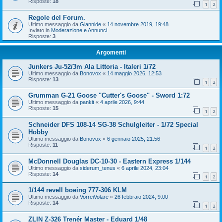
Risposte:
18
1
2
Regole del Forum.
Ultimo messaggio da
Giannide
«
14 novembre 2019, 19:48
Inviato in
Moderazione e Annunci
Risposte:
3
Argomenti
Junkers Ju-52/3m Ala Littoria - Italeri 1/72
Ultimo messaggio da
Bonovox
«
14 maggio 2026, 12:53
Risposte:
13
1
2
Grumman G-21 Goose "Cutter's Goose" - Sword 1:72
Ultimo messaggio da
pankit
«
4 aprile 2026, 9:44
Risposte:
15
1
2
Schneider DFS 108-14 SG-38 Schulgleiter - 1/72 Special
Hobby
Ultimo messaggio da
Bonovox
«
6 gennaio 2025, 21:56
Risposte:
11
1
2
McDonnell Douglas DC-10-30 - Eastern Express 1/144
Ultimo messaggio da
siderum_tenus
«
6 aprile 2024, 23:04
Risposte:
14
1
2
1/144 revell boeing 777-306 KLM
Ultimo messaggio da
VorreiVolare
«
26 febbraio 2024, 9:00
Risposte:
14
1
2
ZLIN Z-326 Trenér Master - Eduard 1/48