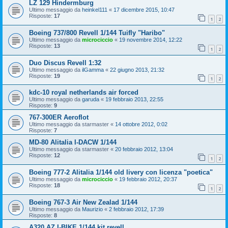
LZ 129 Hindermburg
Ultimo messaggio da
heinkel111
«
17 dicembre 2015, 10:47
Risposte:
17
1
2
Boeing 737/800 Revell 1/144 Tuifly "Haribo"
Ultimo messaggio da
microciccio
«
19 novembre 2014, 12:22
Risposte:
13
1
2
Duo Discus Revell 1:32
Ultimo messaggio da
ilGamma
«
22 giugno 2013, 21:32
Risposte:
19
1
2
kdc-10 royal netherlands air forced
Ultimo messaggio da
garuda
«
19 febbraio 2013, 22:55
Risposte:
9
767-300ER Aeroflot
Ultimo messaggio da
starmaster
«
14 ottobre 2012, 0:02
Risposte:
7
MD-80 Alitalia I-DACW 1/144
Ultimo messaggio da
starmaster
«
20 febbraio 2012, 13:04
Risposte:
12
1
2
Boeing 777-2 Alitalia 1/144 old livery con licenza "poetica"
Ultimo messaggio da
microciccio
«
19 febbraio 2012, 20:37
Risposte:
18
1
2
Boeing 767-3 Air New Zealad 1/144
Ultimo messaggio da
Maurizio
«
2 febbraio 2012, 17:39
Risposte:
8
A320 AZ I-BIKE 1/144 kit revell