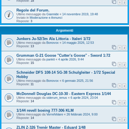
Risposte:
18
1
2
Regole del Forum.
Ultimo messaggio da
Giannide
«
14 novembre 2019, 19:48
Inviato in
Moderazione e Annunci
Risposte:
3
Argomenti
Junkers Ju-52/3m Ala Littoria - Italeri 1/72
Ultimo messaggio da
Bonovox
«
14 maggio 2026, 12:53
Risposte:
13
1
2
Grumman G-21 Goose "Cutter's Goose" - Sword 1:72
Ultimo messaggio da
pankit
«
4 aprile 2026, 9:44
Risposte:
15
1
2
Schneider DFS 108-14 SG-38 Schulgleiter - 1/72 Special
Hobby
Ultimo messaggio da
Bonovox
«
6 gennaio 2025, 21:56
Risposte:
11
1
2
McDonnell Douglas DC-10-30 - Eastern Express 1/144
Ultimo messaggio da
siderum_tenus
«
6 aprile 2024, 23:04
Risposte:
14
1
2
1/144 revell boeing 777-306 KLM
Ultimo messaggio da
VorreiVolare
«
26 febbraio 2024, 9:00
Risposte:
14
1
2
ZLIN Z-326 Trenér Master - Eduard 1/48