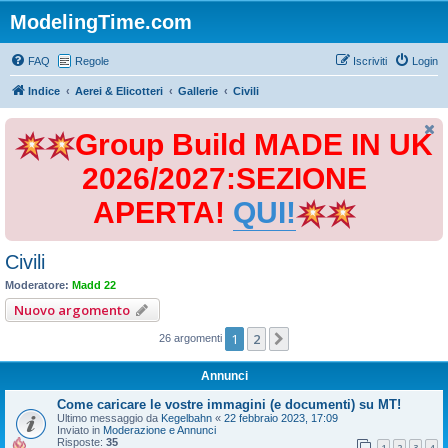
ModelingTime.com
FAQ
Regole
Iscriviti
Login
Indice
Aerei & Elicotteri
Gallerie
Civili
Group Build MADE IN UK
2026/2027:SEZIONE
APERTA!
QUI!
Civili
Moderatore:
Madd 22
Nuovo argomento
1
2
Prossimo
26 argomenti
Annunci
Come caricare le vostre immagini (e documenti) su MT!
Ultimo messaggio da
Kegelbahn
«
22 febbraio 2023, 17:09
Inviato in
Moderazione e Annunci
Risposte:
35
1
2
3
4