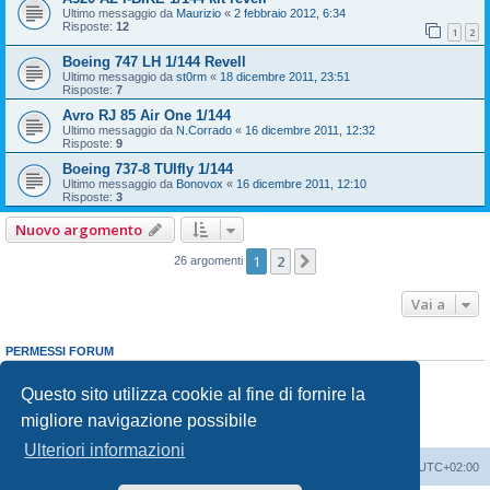
Ultimo messaggio da
Maurizio
«
2 febbraio 2012, 6:34
Risposte:
12
1
2
Boeing 747 LH 1/144 Revell
Ultimo messaggio da
st0rm
«
18 dicembre 2011, 23:51
Risposte:
7
Avro RJ 85 Air One 1/144
Ultimo messaggio da
N.Corrado
«
16 dicembre 2011, 12:32
Risposte:
9
Boeing 737-8 TUIfly 1/144
Ultimo messaggio da
Bonovox
«
16 dicembre 2011, 12:10
Risposte:
3
Nuovo argomento
1
2
Prossimo
26 argomenti
Vai a
PERMESSI FORUM
Non puoi
aprire nuovi argomenti
Non puoi
rispondere negli argomenti
Questo sito utilizza cookie al fine di fornire la
Non puoi
modificare i tuoi messaggi
migliore navigazione possibile
Non puoi
cancellare i tuoi messaggi
Non puoi
inviare allegati
Ulteriori informazioni
Indice
Contattaci
Cancella cookie
Tutti gli orari sono
UTC+02:00