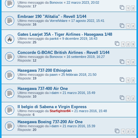
Ultimo messaggio da
Bonovox
«
22 marzo 2023, 20:02
Risposte:
17
1
2
Embraer 190 "Alitalia" - Revell 1/144
Ultimo messaggio da
VorreiVolare
«
17 agosto 2022, 15:41
Risposte:
16
1
2
Gates Learjet 35A - Tiger Airlines - Hasegawa 1/48
Ultimo messaggio da
pankit
«
9 dicembre 2019, 16:43
Risposte:
25
1
2
3
Concorde G-BOAC British Airlines - Revell 1/144
Ultimo messaggio da
Bonovox
«
16 settembre 2019, 16:27
Risposte:
12
1
2
Hasegawa 737-200 Ethiopian
Ultimo messaggio da
pawn
«
25 febbraio 2018, 21:50
Risposte:
19
1
2
Hasegawa 737-400 Air One
Ultimo messaggio da
i-datm
«
21 marzo 2016, 15:49
Risposte:
10
1
2
Il belgio di Sabena e Virgin Express
Ultimo messaggio da
Starfighter84
«
21 marzo 2016, 15:48
Risposte:
6
Hasegawa Boeing 737-200 Air One
Ultimo messaggio da
i-datm
«
21 marzo 2016, 15:39
Risposte:
20
1
2
3