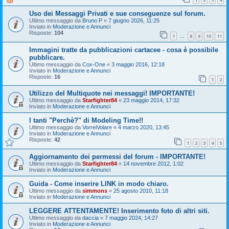
Uso dei Messaggi Privati e sue conseguenze sul forum.
Ultimo messaggio da
Bruno P
«
7 giugno 2026, 11:25
Inviato in
Moderazione e Annunci
Risposte:
104
1
8
9
10
11
…
Immagini tratte da pubblicazioni cartacee - cosa è possibile
pubblicare.
Ultimo messaggio da
Cox-One
«
3 maggio 2016, 12:18
Inviato in
Moderazione e Annunci
Risposte:
16
1
2
Utilizzo del Multiquote nei messaggi! IMPORTANTE!
Ultimo messaggio da
Starfighter84
«
23 maggio 2014, 17:32
Inviato in
Moderazione e Annunci
I tanti "Perchè?" di Modeling Time!!
Ultimo messaggio da
VorreiVolare
«
4 marzo 2020, 13:45
Inviato in
Moderazione e Annunci
Risposte:
42
1
2
3
4
5
Aggiornamento dei permessi del forum - IMPORTANTE!
Ultimo messaggio da
Starfighter84
«
14 novembre 2012, 1:02
Inviato in
Moderazione e Annunci
Guida - Come inserire LINK in modo chiaro.
Ultimo messaggio da
simmons
«
25 agosto 2010, 11:18
Inviato in
Moderazione e Annunci
LEGGERE ATTENTAMENTE! Inserimento foto di altri siti.
Ultimo messaggio da
daccia
«
7 maggio 2024, 14:27
Inviato in
Moderazione e Annunci