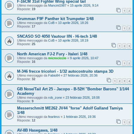
F-16CM 31st Fighter Wing special tail
Ultimo messaggio da
Mancini1987
«
15 aprile 2026, 9:14
Risposte:
19
1
2
Grumman F9F Panther kit Trumpeter 1/48
Ultimo messaggio da
CoB
«
10 aprile 2026, 18:26
Risposte:
17
1
2
SNCASO SO 4050 Vautour IIN - Hi-tech 1/48
Ultimo messaggio da
CoB
«
10 aprile 2026, 18:19
Risposte:
25
1
2
3
North American FJ-2 Fury - Italeri 1/48
Ultimo messaggio da
microciccio
«
9 aprile 2026, 10:47
Risposte:
16
1
2
M-346 frecce tricolori - 1/32 autocostruito stampa 3D
Ultimo messaggio da
Fabio84
«
27 febbraio 2026, 20:36
Risposte:
32
1
2
3
4
GB Nose/Tail Art 25 - Jacopo - B-52H "Bomber Barons" 1/144
Academy
Ultimo messaggio da
rob_zone
«
23 febbraio 2026, 18:08
Risposte:
9
Messerschmitt ME262 JV44 "forse" Adolf Galland Tamiya
1/48
Ultimo messaggio da
fearless
«
1 febbraio 2026, 19:36
Risposte:
12
1
2
AV-8B Hasegawa, 1/48