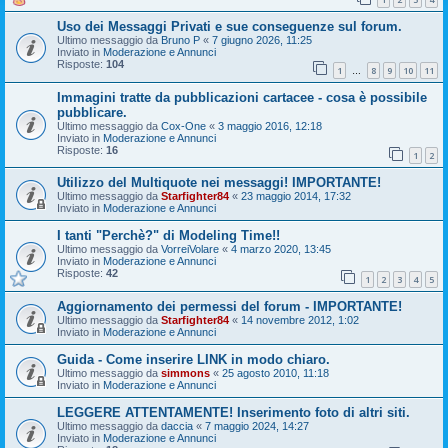
Uso dei Messaggi Privati e sue conseguenze sul forum.
Ultimo messaggio da
Bruno P
«
7 giugno 2026, 11:25
Inviato in
Moderazione e Annunci
Risposte:
104
1
8
9
10
11
…
Immagini tratte da pubblicazioni cartacee - cosa è possibile
pubblicare.
Ultimo messaggio da
Cox-One
«
3 maggio 2016, 12:18
Inviato in
Moderazione e Annunci
Risposte:
16
1
2
Utilizzo del Multiquote nei messaggi! IMPORTANTE!
Ultimo messaggio da
Starfighter84
«
23 maggio 2014, 17:32
Inviato in
Moderazione e Annunci
I tanti "Perchè?" di Modeling Time!!
Ultimo messaggio da
VorreiVolare
«
4 marzo 2020, 13:45
Inviato in
Moderazione e Annunci
Risposte:
42
1
2
3
4
5
Aggiornamento dei permessi del forum - IMPORTANTE!
Ultimo messaggio da
Starfighter84
«
14 novembre 2012, 1:02
Inviato in
Moderazione e Annunci
Guida - Come inserire LINK in modo chiaro.
Ultimo messaggio da
simmons
«
25 agosto 2010, 11:18
Inviato in
Moderazione e Annunci
LEGGERE ATTENTAMENTE! Inserimento foto di altri siti.
Ultimo messaggio da
daccia
«
7 maggio 2024, 14:27
Inviato in
Moderazione e Annunci