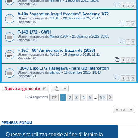
Ultimo messaggio da
fearless
«
1 febbraio 2026, 19:32
Risposte:
20
1
2
3
A-10a “operation iraqui freedom” Academy 1/72
Ultimo messaggio da
Y85AV
«
28 dicembre 2025, 23:17
Risposte:
16
1
2
F-14B 1/72 - GWH
Ultimo messaggio da
Mancini1987
«
21 dicembre 2025, 23:01
Risposte:
15
1
2
F-16C - 80° Anniversario Buzzards (2023)
Ultimo messaggio da
Poli 19
«
15 dicembre 2025, 18:11
Risposte:
20
1
2
3
F104J Eiko 1/72 Hasegawa - mini GB Intercettori
Ultimo messaggio da
pitchup
«
11 dicembre 2025, 18:43
Risposte:
21
1
2
3
Nuovo argomento
Pagina
1
di
50
1
2
3
4
5
50
Prossimo
1234 argomenti
…
Vai a
PERMESSI FORUM
Non puoi
aprire nuovi argomenti
Non puoi
rispondere negli argomenti
Questo sito utilizza cookie al fine di fornire la
Non puoi
modificare i tuoi messaggi