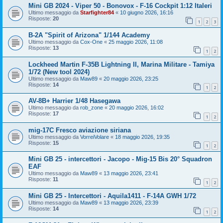
Mini GB 2024 - Viper 50 - Bonovox - F-16 Cockpit 1:12 Italeri
Ultimo messaggio da
Starfighter84
«
10 giugno 2026, 16:16
Risposte:
20
1
2
3
B-2A "Spirit of Arizona" 1/144 Academy
Ultimo messaggio da
Cox-One
«
25 maggio 2026, 11:08
Risposte:
13
1
2
Lockheed Martin F-35B Lightning II, Marina Militare - Tamiya
1/72 (New tool 2024)
Ultimo messaggio da
Maw89
«
20 maggio 2026, 23:25
Risposte:
14
1
2
AV-8B+ Harrier 1/48 Hasegawa
Ultimo messaggio da
rob_zone
«
20 maggio 2026, 16:02
Risposte:
17
1
2
mig-17C Fresco aviazione siriana
Ultimo messaggio da
VorreiVolare
«
18 maggio 2026, 19:35
Risposte:
15
1
2
Mini GB 25 - intercettori - Jacopo - Mig-15 Bis 20° Squadron
EAF
Ultimo messaggio da
Maw89
«
13 maggio 2026, 23:41
Risposte:
11
1
2
Mini GB 25 - Intercettori - Aquila1411 - F-14A GWH 1/72
Ultimo messaggio da
Maw89
«
13 maggio 2026, 23:39
Risposte:
14
1
2