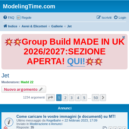
ModelingTime.com
FAQ
Regole
Iscriviti
Login
Indice
Aerei & Elicotteri
Gallerie
Jet
Group Build MADE IN UK
2026/2027:SEZIONE
APERTA!
QUI!
Jet
Moderatore:
Madd 22
Nuovo argomento
Pagina
1
di
50
1
2
3
4
5
50
Prossimo
1234 argomenti
…
Annunci
Come caricare le vostre immagini (e documenti) su MT!
Ultimo messaggio da
Kegelbahn
«
22 febbraio 2023, 17:09
Inviato in
Moderazione e Annunci
Risposte:
35
1
2
3
4