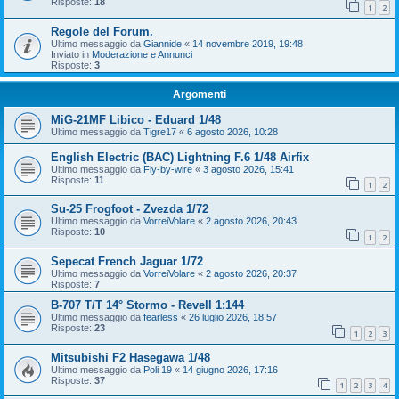
Risposte:
18
1
2
Regole del Forum.
Ultimo messaggio da
Giannide
«
14 novembre 2019, 19:48
Inviato in
Moderazione e Annunci
Risposte:
3
Argomenti
MiG-21MF Libico - Eduard 1/48
Ultimo messaggio da
Tigre17
«
6 agosto 2026, 10:28
English Electric (BAC) Lightning F.6 1/48 Airfix
Ultimo messaggio da
Fly-by-wire
«
3 agosto 2026, 15:41
Risposte:
11
1
2
Su-25 Frogfoot - Zvezda 1/72
Ultimo messaggio da
VorreiVolare
«
2 agosto 2026, 20:43
Risposte:
10
1
2
Sepecat French Jaguar 1/72
Ultimo messaggio da
VorreiVolare
«
2 agosto 2026, 20:37
Risposte:
7
B-707 T/T 14° Stormo - Revell 1:144
Ultimo messaggio da
fearless
«
26 luglio 2026, 18:57
Risposte:
23
1
2
3
Mitsubishi F2 Hasegawa 1/48
Ultimo messaggio da
Poli 19
«
14 giugno 2026, 17:16
Risposte:
37
1
2
3
4