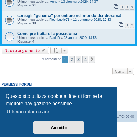
Ultimo messaggio da
Ivons
«
13 dicembre 2020, 14:37
Risposte:
21
1
2
3
consigli "generici" per entrare nel mondo dei diorama!
Ultimo messaggio da
Picchiatello71
«
12 settembre 2020, 17:33
Risposte:
18
1
2
Come pre trattare la poseidonia
Ultimo messaggio da
PaoloD
«
28 agosto 2020, 13:56
Risposte:
4
Nuovo argomento
1
2
3
4
Prossimo
99 argomenti
Vai a
PERMESSI FORUM
Non puoi
aprire nuovi argomenti
Non puoi
rispondere negli argomenti
Questo sito utilizza cookie al fine di fornire la
Non puoi
modificare i tuoi messaggi
migliore navigazione possibile
Non puoi
cancellare i tuoi messaggi
Non puoi
inviare allegati
Ulteriori informazioni
Indice
Contattaci
Cancella cookie
Tutti gli orari sono
UTC+02:00
Accetto
Creato da
phpBB
® Forum Software © phpBB Limited
Traduzione Italiana
phpBB-Italia.it