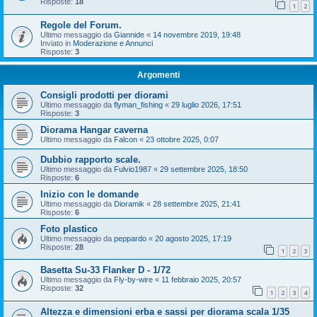
Risposte:
18
1
2
Regole del Forum.
Ultimo messaggio da
Giannide
«
14 novembre 2019, 19:48
Inviato in
Moderazione e Annunci
Risposte:
3
Argomenti
Consigli prodotti per diorami
Ultimo messaggio da
flyman_fishing
«
29 luglio 2026, 17:51
Risposte:
3
Diorama Hangar caverna
Ultimo messaggio da
Falcon
«
23 ottobre 2025, 0:07
Dubbio rapporto scale.
Ultimo messaggio da
Fulvio1987
«
29 settembre 2025, 18:50
Risposte:
6
Inizio con le domande
Ultimo messaggio da
Dioramik
«
28 settembre 2025, 21:41
Risposte:
6
Foto plastico
Ultimo messaggio da
peppardo
«
20 agosto 2025, 17:19
Risposte:
28
1
2
3
Basetta Su-33 Flanker D - 1/72
Ultimo messaggio da
Fly-by-wire
«
11 febbraio 2025, 20:57
Risposte:
32
1
2
3
4
Altezza e dimensioni erba e sassi per diorama scala 1/35