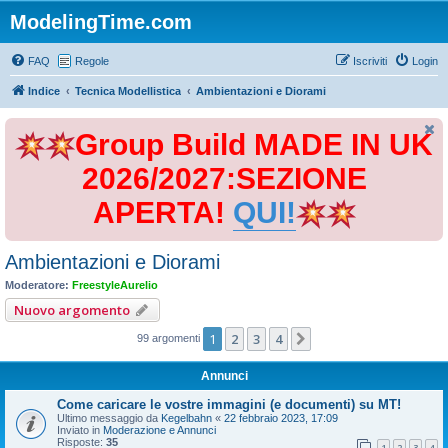
ModelingTime.com
FAQ
Regole
Iscriviti
Login
Indice
Tecnica Modellistica
Ambientazioni e Diorami
Group Build MADE IN UK
2026/2027:SEZIONE
APERTA!
QUI!
Ambientazioni e Diorami
Moderatore:
FreestyleAurelio
Nuovo argomento
1
2
3
4
Prossimo
99 argomenti
Annunci
Come caricare le vostre immagini (e documenti) su MT!
Ultimo messaggio da
Kegelbahn
«
22 febbraio 2023, 17:09
Inviato in
Moderazione e Annunci
Risposte:
35
1
2
3
4