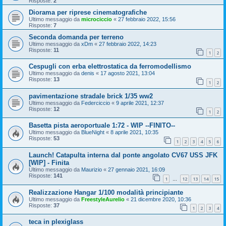
Risposte:
2
Diorama per riprese cinematografiche
Ultimo messaggio da
microciccio
«
27 febbraio 2022, 15:56
Risposte:
7
Seconda domanda per terreno
Ultimo messaggio da
xDm
«
27 febbraio 2022, 14:23
Risposte:
11
1
2
Cespugli con erba elettrostatica da ferromodellismo
Ultimo messaggio da
denis
«
17 agosto 2021, 13:04
Risposte:
13
1
2
pavimentazione stradale brick 1/35 ww2
Ultimo messaggio da
Federciccio
«
9 aprile 2021, 12:37
Risposte:
12
1
2
Basetta pista aeroportuale 1:72 - WIP --FINITO--
Ultimo messaggio da
BlueNight
«
8 aprile 2021, 10:35
Risposte:
53
1
2
3
4
5
6
Launch! Catapulta interna dal ponte angolato CV67 USS JFK
[WIP] - Finita
Ultimo messaggio da
Maurizio
«
27 gennaio 2021, 16:09
Risposte:
141
1
12
13
14
15
…
Realizzazione Hangar 1/100 modalità principiante
Ultimo messaggio da
FreestyleAurelio
«
21 dicembre 2020, 10:36
Risposte:
37
1
2
3
4
teca in plexiglass