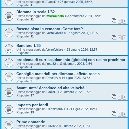
Ultimo messaggio da
PaoloD
«
26 gennaio 2025, 15:46
Risposte:
1
Diorama in scala 1/32
Ultimo messaggio da
microciccio
«
3 settembre 2024, 20:03
Risposte:
11
1
2
Basetta pista in cemento. Come fare?
Ultimo messaggio da
VorreiVolare
«
27 agosto 2024, 14:15
Risposte:
11
1
2
Bandiere 1/35
Ultimo messaggio da
VorreiVolare
«
23 giugno 2024, 12:57
Risposte:
6
problema di surriscaldamento (globale) con resina prochima
Ultimo messaggio da
Yota82
«
11 dicembre 2023, 2:54
Risposte:
4
Consiglio materiali per diorama - effetto roccia
Ultimo messaggio da
DavideV
«
16 luglio 2023, 23:58
Risposte:
9
Avanti tutta! Accadueo ad alta velocità!!
Ultimo messaggio da
PaoloD
«
20 ottobre 2022, 21:26
Risposte:
17
1
2
Impasto per fondi
Ultimo messaggio da
Picchiatello71
«
21 luglio 2022, 16:47
Risposte:
19
1
2
Prime domande
Ultimo messaggio da
Fulvio58
«
2 marzo 2022, 11:34