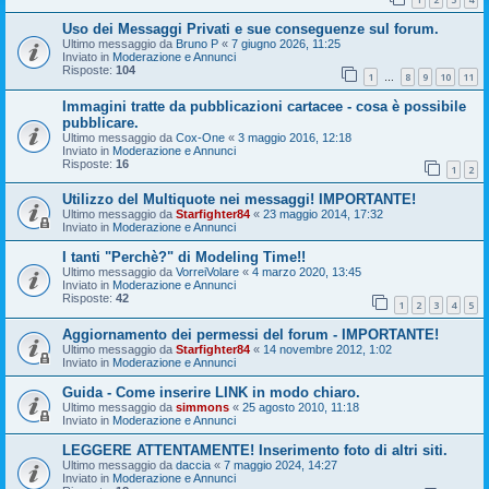
Uso dei Messaggi Privati e sue conseguenze sul forum.
Ultimo messaggio da
Bruno P
«
7 giugno 2026, 11:25
Inviato in
Moderazione e Annunci
Risposte:
104
1
8
9
10
11
…
Immagini tratte da pubblicazioni cartacee - cosa è possibile
pubblicare.
Ultimo messaggio da
Cox-One
«
3 maggio 2016, 12:18
Inviato in
Moderazione e Annunci
Risposte:
16
1
2
Utilizzo del Multiquote nei messaggi! IMPORTANTE!
Ultimo messaggio da
Starfighter84
«
23 maggio 2014, 17:32
Inviato in
Moderazione e Annunci
I tanti "Perchè?" di Modeling Time!!
Ultimo messaggio da
VorreiVolare
«
4 marzo 2020, 13:45
Inviato in
Moderazione e Annunci
Risposte:
42
1
2
3
4
5
Aggiornamento dei permessi del forum - IMPORTANTE!
Ultimo messaggio da
Starfighter84
«
14 novembre 2012, 1:02
Inviato in
Moderazione e Annunci
Guida - Come inserire LINK in modo chiaro.
Ultimo messaggio da
simmons
«
25 agosto 2010, 11:18
Inviato in
Moderazione e Annunci
LEGGERE ATTENTAMENTE! Inserimento foto di altri siti.
Ultimo messaggio da
daccia
«
7 maggio 2024, 14:27
Inviato in
Moderazione e Annunci