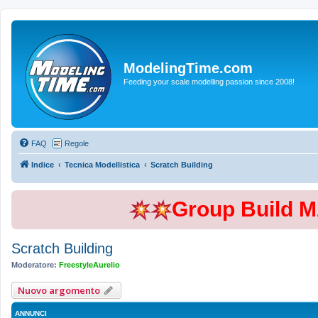
ModelingTime.com
Feeding your scale modelling passion since 2008!
FAQ
Regole
Indice
Tecnica Modellistica
Scratch Building
Group Build 
Scratch Building
Moderatore:
FreestyleAurelio
Nuovo argomento
ANNUNCI