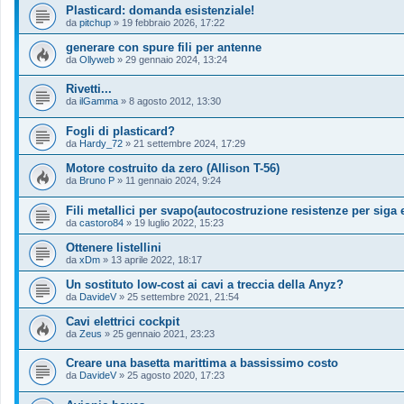
Plasticard: domanda esistenziale!
da
pitchup
»
19 febbraio 2026, 17:22
generare con spure fili per antenne
da
Ollyweb
»
29 gennaio 2024, 13:24
Rivetti...
da
ilGamma
»
8 agosto 2012, 13:30
Fogli di plasticard?
da
Hardy_72
»
21 settembre 2024, 17:29
Motore costruito da zero (Allison T-56)
da
Bruno P
»
11 gennaio 2024, 9:24
Fili metallici per svapo(autocostruzione resistenze per siga e
da
castoro84
»
19 luglio 2022, 15:23
Ottenere listellini
da
xDm
»
13 aprile 2022, 18:17
Un sostituto low-cost ai cavi a treccia della Anyz?
da
DavideV
»
25 settembre 2021, 21:54
Cavi elettrici cockpit
da
Zeus
»
25 gennaio 2021, 23:23
Creare una basetta marittima a bassissimo costo
da
DavideV
»
25 agosto 2020, 17:23