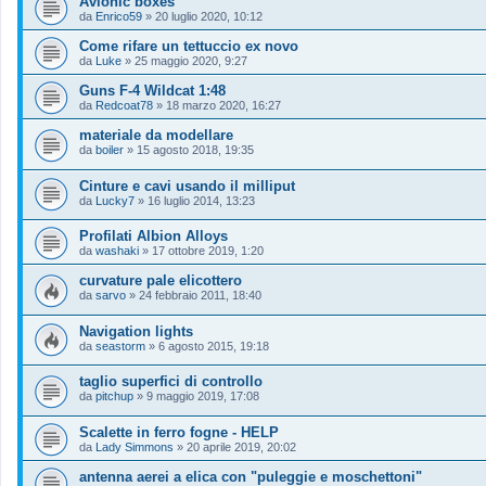
Avionic boxes
da
Enrico59
»
20 luglio 2020, 10:12
Come rifare un tettuccio ex novo
da
Luke
»
25 maggio 2020, 9:27
Guns F-4 Wildcat 1:48
da
Redcoat78
»
18 marzo 2020, 16:27
materiale da modellare
da
boiler
»
15 agosto 2018, 19:35
Cinture e cavi usando il milliput
da
Lucky7
»
16 luglio 2014, 13:23
Profilati Albion Alloys
da
washaki
»
17 ottobre 2019, 1:20
curvature pale elicottero
da
sarvo
»
24 febbraio 2011, 18:40
Navigation lights
da
seastorm
»
6 agosto 2015, 19:18
taglio superfici di controllo
da
pitchup
»
9 maggio 2019, 17:08
Scalette in ferro fogne - HELP
da
Lady Simmons
»
20 aprile 2019, 20:02
antenna aerei a elica con "puleggie e moschettoni"