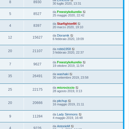
8
8930
30 luglio 2020, 13:31
da
FreestyleAurelio
5
8527
25 maggio 2020, 22:42
da
Starfighter84
4
8397
20 marzo 2020, 19:10
da
Dioramik
12
15627
6 febbraio 2020, 19:09
da
robbi1958
20
21107
3 febbraio 2020, 22:37
da
FreestyleAurelio
7
9627
19 ottobre 2019, 11:54
da
washaki
35
26491
30 settembre 2019, 23:58
da
microciccio
25
22175
28 agosto 2019, 0:13
da
pitchup
20
20666
16 maggio 2019, 21:11
da
Lady Simmons
9
11284
4 maggio 2019, 16:48
da
AntonioM
4
9226