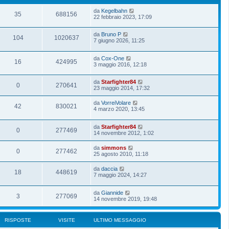
da
Kegelbahn
35
688156
22 febbraio 2023, 17:09
da
Bruno P
104
1020637
7 giugno 2026, 11:25
da
Cox-One
16
424995
3 maggio 2016, 12:18
da
Starfighter84
0
270641
23 maggio 2014, 17:32
da
VorreiVolare
42
830021
4 marzo 2020, 13:45
da
Starfighter84
0
277469
14 novembre 2012, 1:02
da
simmons
0
277462
25 agosto 2010, 11:18
da
daccia
18
448619
7 maggio 2024, 14:27
da
Giannide
3
277069
14 novembre 2019, 19:48
RISPOSTE
VISITE
ULTIMO MESSAGGIO