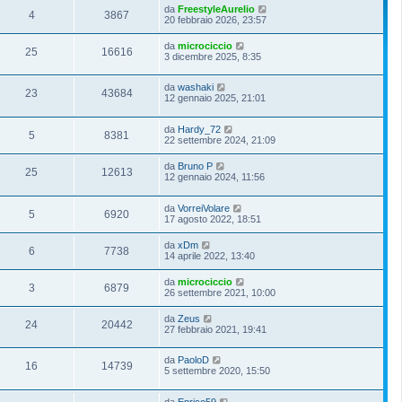
da
FreestyleAurelio
4
3867
20 febbraio 2026, 23:57
da
microciccio
25
16616
3 dicembre 2025, 8:35
da
washaki
23
43684
12 gennaio 2025, 21:01
da
Hardy_72
5
8381
22 settembre 2024, 21:09
da
Bruno P
25
12613
12 gennaio 2024, 11:56
da
VorreiVolare
5
6920
17 agosto 2022, 18:51
da
xDm
6
7738
14 aprile 2022, 13:40
da
microciccio
3
6879
26 settembre 2021, 10:00
da
Zeus
24
20442
27 febbraio 2021, 19:41
da
PaoloD
16
14739
5 settembre 2020, 15:50
da
Enrico59