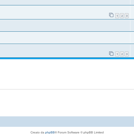
1
2
3
1
2
3
Creato da
phpBB
® Forum Software © phpBB Limited