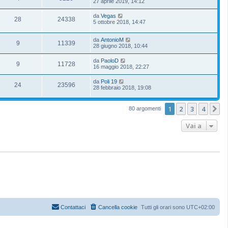
27 aprile 2019, 14:12
da
Vegas
28
24338
5 ottobre 2018, 14:47
da
AntonioM
9
11339
28 giugno 2018, 10:44
da
PaoloD
9
11728
16 maggio 2018, 22:27
da
Poli 19
24
23596
28 febbraio 2018, 19:08
1
2
3
4
P
80 argomenti
Vai a
Contattaci
Cancella cookie
Tutti gli orari sono
UTC+02:00