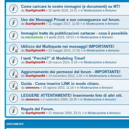
Come caricare le vostre immagini (e documenti) su MT!
da
Starfighter84
»
20 aprile 2018, 15:11
» in
Moderazione e Annunci
Uso dei Messaggi Privati e sue conseguenze sul forum.
da
Starfighter84
»
11 maggio 2017, 11:06
» in
Moderazione e Annunci
Immagini tratte da pubblicazioni cartacee - cosa è possibile
da
microciccio
»
9 aprile 2016, 18:53
» in
Moderazione e Annunci
Utilizzo del Multiquote nei messaggi! IMPORTANTE!
da
Starfighter84
»
23 maggio 2014, 17:32
» in
Moderazione e Annunci
I tanti "Perchè?" di Modeling Time!!
da
Starfighter84
»
28 marzo 2014, 0:18
» in
Moderazione e Annunci
Aggiornamento dei permessi del forum - IMPORTANTE!
da
Starfighter84
»
14 novembre 2012, 1:02
» in
Moderazione e Annunci
Guida - Come inserire LINK in modo chiaro.
da
simmons
»
25 agosto 2010, 11:18
» in
Moderazione e Annunci
LEGGERE ATTENTAMENTE! Inserimento foto di altri siti.
da
simmons
»
2 settembre 2009, 19:35
» in
Moderazione e Annunci
Regole del Forum.
da
Starfighter84
»
21 febbraio 2008, 23:31
» in
Moderazione e Annunci
ARGOMENTI