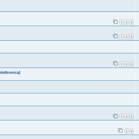
1
2
3
1
2
3
1
2
3
lettronica)
1
2
3
1
2