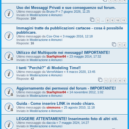
Uso dei Messaggi Privati e sue conseguenze sul forum.
Ultimo messaggio da
Bruno P
«
7 giugno 2026, 11:25
Inviato in
Moderazione e Annunci
Risposte:
104
1
8
9
10
11
…
Immagini tratte da pubblicazioni cartacee - cosa è possibile
pubblicare.
Ultimo messaggio da
Cox-One
«
3 maggio 2016, 12:18
Inviato in
Moderazione e Annunci
Risposte:
16
1
2
Utilizzo del Multiquote nei messaggi! IMPORTANTE!
Ultimo messaggio da
Starfighter84
«
23 maggio 2014, 17:32
Inviato in
Moderazione e Annunci
I tanti "Perchè?" di Modeling Time!!
Ultimo messaggio da
VorreiVolare
«
4 marzo 2020, 13:45
Inviato in
Moderazione e Annunci
Risposte:
42
1
2
3
4
5
Aggiornamento dei permessi del forum - IMPORTANTE!
Ultimo messaggio da
Starfighter84
«
14 novembre 2012, 1:02
Inviato in
Moderazione e Annunci
Guida - Come inserire LINK in modo chiaro.
Ultimo messaggio da
simmons
«
25 agosto 2010, 11:18
Inviato in
Moderazione e Annunci
LEGGERE ATTENTAMENTE! Inserimento foto di altri siti.
Ultimo messaggio da
daccia
«
7 maggio 2024, 14:27
Inviato in
Moderazione e Annunci