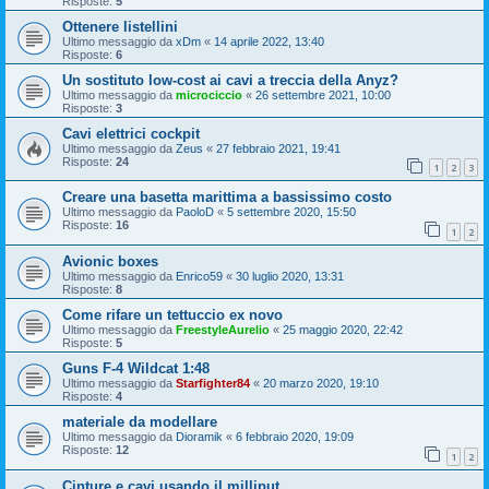
Risposte:
5
Ottenere listellini
Ultimo messaggio da
xDm
«
14 aprile 2022, 13:40
Risposte:
6
Un sostituto low-cost ai cavi a treccia della Anyz?
Ultimo messaggio da
microciccio
«
26 settembre 2021, 10:00
Risposte:
3
Cavi elettrici cockpit
Ultimo messaggio da
Zeus
«
27 febbraio 2021, 19:41
Risposte:
24
1
2
3
Creare una basetta marittima a bassissimo costo
Ultimo messaggio da
PaoloD
«
5 settembre 2020, 15:50
Risposte:
16
1
2
Avionic boxes
Ultimo messaggio da
Enrico59
«
30 luglio 2020, 13:31
Risposte:
8
Come rifare un tettuccio ex novo
Ultimo messaggio da
FreestyleAurelio
«
25 maggio 2020, 22:42
Risposte:
5
Guns F-4 Wildcat 1:48
Ultimo messaggio da
Starfighter84
«
20 marzo 2020, 19:10
Risposte:
4
materiale da modellare
Ultimo messaggio da
Dioramik
«
6 febbraio 2020, 19:09
Risposte:
12
1
2
Cinture e cavi usando il milliput