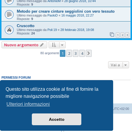
Ultimo messaggio da
AntonioM
«
28 giugno 2018, 10:44
Risposte:
9
Metodo per creare cinture seggiolini con vero tessuto
Ultimo messaggio da
PaoloD
«
16 maggio 2018, 22:27
Risposte:
9
Cruscotto
Ultimo messaggio da
Poli 19
«
28 febbraio 2018, 19:08
Risposte:
24
1
2
3
Nuovo argomento
1
2
3
4
Prossimo
80 argomenti
Vai a
PERMESSI FORUM
Non puoi
aprire nuovi argomenti
Non puoi
rispondere negli argomenti
Questo sito utilizza cookie al fine di fornire la
Non puoi
modificare i tuoi messaggi
migliore navigazione possibile
Non puoi
cancellare i tuoi messaggi
Non puoi
inviare allegati
Ulteriori informazioni
Indice
Contattaci
Cancella cookie
Tutti gli orari sono
UTC+02:00
Accetto
Creato da
phpBB
® Forum Software © phpBB Limited
Traduzione Italiana
phpBB-Italia.it
Privacy
|
Condizioni