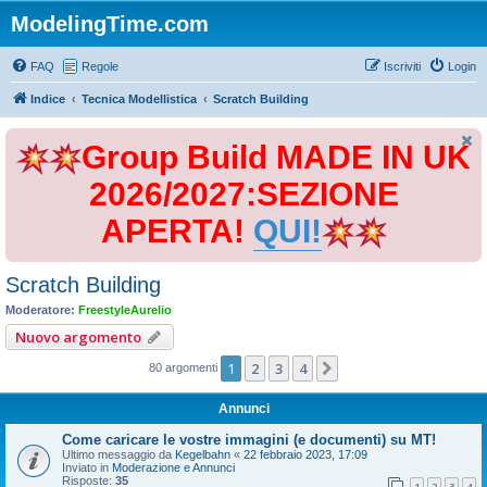
ModelingTime.com
FAQ
Regole
Iscriviti
Login
Indice
Tecnica Modellistica
Scratch Building
Group Build MADE IN UK
2026/2027:SEZIONE
APERTA!
QUI!
Scratch Building
Moderatore:
FreestyleAurelio
Nuovo argomento
1
2
3
4
Prossimo
80 argomenti
Annunci
Come caricare le vostre immagini (e documenti) su MT!
Ultimo messaggio da
Kegelbahn
«
22 febbraio 2023, 17:09
Inviato in
Moderazione e Annunci
Risposte:
35
1
2
3
4