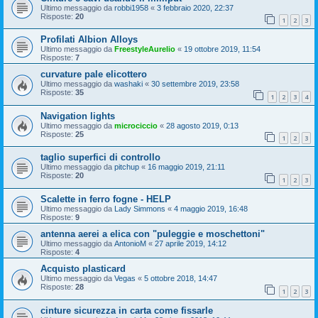
Ultimo messaggio da
robbi1958
«
3 febbraio 2020, 22:37
Risposte:
20
1
2
3
Profilati Albion Alloys
Ultimo messaggio da
FreestyleAurelio
«
19 ottobre 2019, 11:54
Risposte:
7
curvature pale elicottero
Ultimo messaggio da
washaki
«
30 settembre 2019, 23:58
Risposte:
35
1
2
3
4
Navigation lights
Ultimo messaggio da
microciccio
«
28 agosto 2019, 0:13
Risposte:
25
1
2
3
taglio superfici di controllo
Ultimo messaggio da
pitchup
«
16 maggio 2019, 21:11
Risposte:
20
1
2
3
Scalette in ferro fogne - HELP
Ultimo messaggio da
Lady Simmons
«
4 maggio 2019, 16:48
Risposte:
9
antenna aerei a elica con "puleggie e moschettoni"
Ultimo messaggio da
AntonioM
«
27 aprile 2019, 14:12
Risposte:
4
Acquisto plasticard
Ultimo messaggio da
Vegas
«
5 ottobre 2018, 14:47
Risposte:
28
1
2
3
cinture sicurezza in carta come fissarle