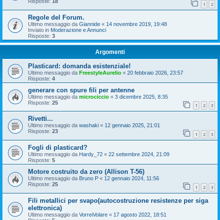
Risposte:
18
1
2
Regole del Forum.
Ultimo messaggio da
Giannide
«
14 novembre 2019, 19:48
Inviato in
Moderazione e Annunci
Risposte:
3
Argomenti
Plasticard: domanda esistenziale!
Ultimo messaggio da
FreestyleAurelio
«
20 febbraio 2026, 23:57
Risposte:
4
generare con spure fili per antenne
Ultimo messaggio da
microciccio
«
3 dicembre 2025, 8:35
Risposte:
25
1
2
3
Rivetti...
Ultimo messaggio da
washaki
«
12 gennaio 2025, 21:01
Risposte:
23
1
2
3
Fogli di plasticard?
Ultimo messaggio da
Hardy_72
«
22 settembre 2024, 21:09
Risposte:
5
Motore costruito da zero (Allison T-56)
Ultimo messaggio da
Bruno P
«
12 gennaio 2024, 11:56
Risposte:
25
1
2
3
Fili metallici per svapo(autocostruzione resistenze per siga
elettronica)
Ultimo messaggio da
VorreiVolare
«
17 agosto 2022, 18:51