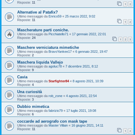
Risposte:
11
1
2
Alternative al Patafix?
Ultimo messaggio da
Enrico59
«
25 marzo 2022, 9:02
Risposte:
11
1
2
Mascherature parti coniche.
Ultimo messaggio da
Picchiatello71
«
17 gennaio 2022, 22:01
Risposte:
24
1
2
3
Maschere verniciatura mimetiche
Ultimo messaggio da
BravoYankee17
«
6 gennaio 2022, 19:47
Risposte:
2
Maschera liquida Vallejo
Ultimo messaggio da
agoluc78
«
7 dicembre 2021, 8:12
Risposte:
9
Cavia
Ultimo messaggio da
Starfighter84
«
8 agosto 2021, 10:39
Risposte:
4
Una curiosità
Ultimo messaggio da
rob_zone
«
4 agosto 2021, 22:54
Risposte:
3
Dubbio mimetica
Ultimo messaggio da
fabrizio79
«
17 luglio 2021, 19:08
Risposte:
6
coccarde ad aerografo con mask tape
Ultimo messaggio da
Master Villain
«
16 giugno 2021, 14:11
Risposte:
11
1
2