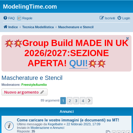
ModelingTime.com
FAQ
Regole
Iscriviti
Login
Indice
Tecnica Modellistica
Mascherature e Stencil
Group Build MADE IN UK
2026/2027:SEZIONE
APERTA!
QUI!
Mascherature e Stencil
Moderatore:
FreestyleAurelio
Nuovo argomento
1
2
3
4
Prossimo
89 argomenti
Annunci
Come caricare le vostre immagini (e documenti) su MT!
Ultimo messaggio da
Kegelbahn
«
22 febbraio 2023, 17:09
Inviato in
Moderazione e Annunci
Risposte:
35
1
2
3
4