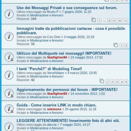
Uso dei Messaggi Privati e sue conseguenze sul forum.
Ultimo messaggio da
Bruno P
«
7 giugno 2026, 11:25
Inviato in
Moderazione e Annunci
Risposte:
104
1
8
9
10
11
…
Immagini tratte da pubblicazioni cartacee - cosa è possibile
pubblicare.
Ultimo messaggio da
Cox-One
«
3 maggio 2016, 12:18
Inviato in
Moderazione e Annunci
Risposte:
16
1
2
Utilizzo del Multiquote nei messaggi! IMPORTANTE!
Ultimo messaggio da
Starfighter84
«
23 maggio 2014, 17:32
Inviato in
Moderazione e Annunci
I tanti "Perchè?" di Modeling Time!!
Ultimo messaggio da
VorreiVolare
«
4 marzo 2020, 13:45
Inviato in
Moderazione e Annunci
Risposte:
42
1
2
3
4
5
Aggiornamento dei permessi del forum - IMPORTANTE!
Ultimo messaggio da
Starfighter84
«
14 novembre 2012, 1:02
Inviato in
Moderazione e Annunci
Guida - Come inserire LINK in modo chiaro.
Ultimo messaggio da
simmons
«
25 agosto 2010, 11:18
Inviato in
Moderazione e Annunci
LEGGERE ATTENTAMENTE! Inserimento foto di altri siti.
Ultimo messaggio da
daccia
«
7 maggio 2024, 14:27
Inviato in
Moderazione e Annunci