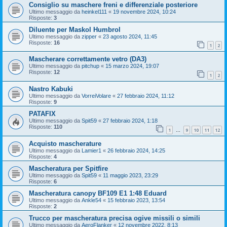
Consiglio su maschere freni e differenziale posteriore
Ultimo messaggio da
heinkel111
«
19 novembre 2024, 10:24
Risposte:
3
Diluente per Maskol Humbrol
Ultimo messaggio da
zipper
«
23 agosto 2024, 11:45
Risposte:
16
1
2
Mascherare correttamente vetro (DA3)
Ultimo messaggio da
pitchup
«
15 marzo 2024, 19:07
Risposte:
12
1
2
Nastro Kabuki
Ultimo messaggio da
VorreiVolare
«
27 febbraio 2024, 11:12
Risposte:
9
PATAFIX
Ultimo messaggio da
Spit59
«
27 febbraio 2024, 1:18
Risposte:
110
1
9
10
11
12
…
Acquisto mascherature
Ultimo messaggio da
Lamier1
«
26 febbraio 2024, 14:25
Risposte:
4
Mascheratura per Spitfire
Ultimo messaggio da
Spit59
«
11 maggio 2023, 23:29
Risposte:
6
Mascheratura canopy BF109 E1 1:48 Eduard
Ultimo messaggio da
Ankle54
«
15 febbraio 2023, 13:54
Risposte:
2
Trucco per mascheratura precisa ogive missili o simili
Ultimo messaggio da
AeroFlanker
«
12 novembre 2022, 8:13