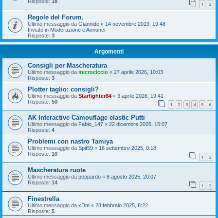
Risposte:
18
1
2
Regole del Forum.
Ultimo messaggio da
Giannide
«
14 novembre 2019, 19:48
Inviato in
Moderazione e Annunci
Risposte:
3
Argomenti
Consigli per Mascheratura
Ultimo messaggio da
microciccio
«
27 aprile 2026, 10:03
Risposte:
3
Plotter taglio: consigli?
Ultimo messaggio da
Starfighter84
«
3 aprile 2026, 19:41
Risposte:
50
1
2
3
4
5
6
AK Interactive Camouflage elastic Putti
Ultimo messaggio da
Fabio_147
«
22 dicembre 2025, 15:07
Risposte:
4
Problemi con nastro Tamiya
Ultimo messaggio da
Spit59
«
16 settembre 2025, 0:18
Risposte:
10
1
2
Mascheratura ruote
Ultimo messaggio da
peppardo
«
8 agosto 2025, 20:07
Risposte:
14
1
2
Finestrella
Ultimo messaggio da
xDm
«
28 febbraio 2025, 8:22
Risposte:
5