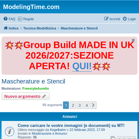
ModelingTime.com
FAQ
Regole
Iscriviti
Login
Indice
Tecnica Modellistica
Mascherature e Stencil
Group Build MADE IN UK
2026/2027:SEZIONE
APERTA!
QUI!
Mascherature e Stencil
Moderatore:
FreestyleAurelio
Nuovo argomento
1
2
3
4
Prossimo
89 argomenti
Annunci
Come caricare le vostre immagini (e documenti) su MT!
Ultimo messaggio da
Kegelbahn
«
22 febbraio 2023, 17:09
Inviato in
Moderazione e Annunci
Risposte:
35
1
2
3
4