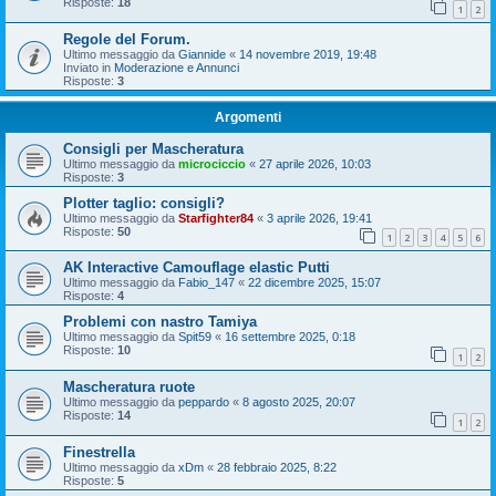
Risposte:
18
1
2
Regole del Forum.
Ultimo messaggio da
Giannide
«
14 novembre 2019, 19:48
Inviato in
Moderazione e Annunci
Risposte:
3
Argomenti
Consigli per Mascheratura
Ultimo messaggio da
microciccio
«
27 aprile 2026, 10:03
Risposte:
3
Plotter taglio: consigli?
Ultimo messaggio da
Starfighter84
«
3 aprile 2026, 19:41
Risposte:
50
1
2
3
4
5
6
AK Interactive Camouflage elastic Putti
Ultimo messaggio da
Fabio_147
«
22 dicembre 2025, 15:07
Risposte:
4
Problemi con nastro Tamiya
Ultimo messaggio da
Spit59
«
16 settembre 2025, 0:18
Risposte:
10
1
2
Mascheratura ruote
Ultimo messaggio da
peppardo
«
8 agosto 2025, 20:07
Risposte:
14
1
2
Finestrella
Ultimo messaggio da
xDm
«
28 febbraio 2025, 8:22
Risposte:
5