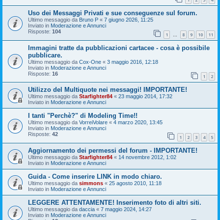
Uso dei Messaggi Privati e sue conseguenze sul forum.
Ultimo messaggio da
Bruno P
«
7 giugno 2026, 11:25
Inviato in
Moderazione e Annunci
Risposte:
104
1
8
9
10
11
…
Immagini tratte da pubblicazioni cartacee - cosa è possibile
pubblicare.
Ultimo messaggio da
Cox-One
«
3 maggio 2016, 12:18
Inviato in
Moderazione e Annunci
Risposte:
16
1
2
Utilizzo del Multiquote nei messaggi! IMPORTANTE!
Ultimo messaggio da
Starfighter84
«
23 maggio 2014, 17:32
Inviato in
Moderazione e Annunci
I tanti "Perchè?" di Modeling Time!!
Ultimo messaggio da
VorreiVolare
«
4 marzo 2020, 13:45
Inviato in
Moderazione e Annunci
Risposte:
42
1
2
3
4
5
Aggiornamento dei permessi del forum - IMPORTANTE!
Ultimo messaggio da
Starfighter84
«
14 novembre 2012, 1:02
Inviato in
Moderazione e Annunci
Guida - Come inserire LINK in modo chiaro.
Ultimo messaggio da
simmons
«
25 agosto 2010, 11:18
Inviato in
Moderazione e Annunci
LEGGERE ATTENTAMENTE! Inserimento foto di altri siti.
Ultimo messaggio da
daccia
«
7 maggio 2024, 14:27
Inviato in
Moderazione e Annunci