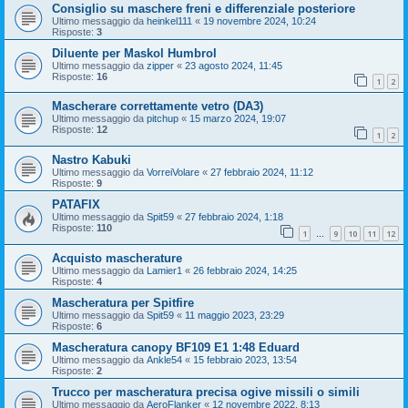
Consiglio su maschere freni e differenziale posteriore
Ultimo messaggio da
heinkel111
«
19 novembre 2024, 10:24
Risposte:
3
Diluente per Maskol Humbrol
Ultimo messaggio da
zipper
«
23 agosto 2024, 11:45
Risposte:
16
1
2
Mascherare correttamente vetro (DA3)
Ultimo messaggio da
pitchup
«
15 marzo 2024, 19:07
Risposte:
12
1
2
Nastro Kabuki
Ultimo messaggio da
VorreiVolare
«
27 febbraio 2024, 11:12
Risposte:
9
PATAFIX
Ultimo messaggio da
Spit59
«
27 febbraio 2024, 1:18
Risposte:
110
1
9
10
11
12
…
Acquisto mascherature
Ultimo messaggio da
Lamier1
«
26 febbraio 2024, 14:25
Risposte:
4
Mascheratura per Spitfire
Ultimo messaggio da
Spit59
«
11 maggio 2023, 23:29
Risposte:
6
Mascheratura canopy BF109 E1 1:48 Eduard
Ultimo messaggio da
Ankle54
«
15 febbraio 2023, 13:54
Risposte:
2
Trucco per mascheratura precisa ogive missili o simili
Ultimo messaggio da
AeroFlanker
«
12 novembre 2022, 8:13