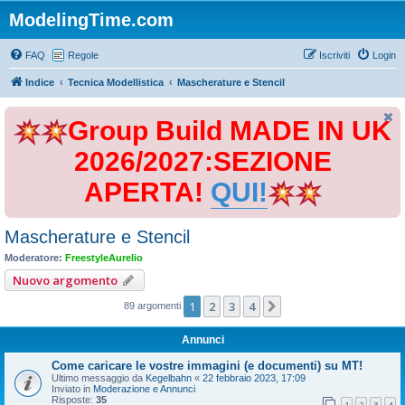
ModelingTime.com
FAQ
Regole
Iscriviti
Login
Indice
Tecnica Modellistica
Mascherature e Stencil
Group Build MADE IN UK
2026/2027:SEZIONE
APERTA!
QUI!
Mascherature e Stencil
Moderatore:
FreestyleAurelio
Nuovo argomento
1
2
3
4
Prossimo
89 argomenti
Annunci
Come caricare le vostre immagini (e documenti) su MT!
Ultimo messaggio da
Kegelbahn
«
22 febbraio 2023, 17:09
Inviato in
Moderazione e Annunci
Risposte:
35
1
2
3
4