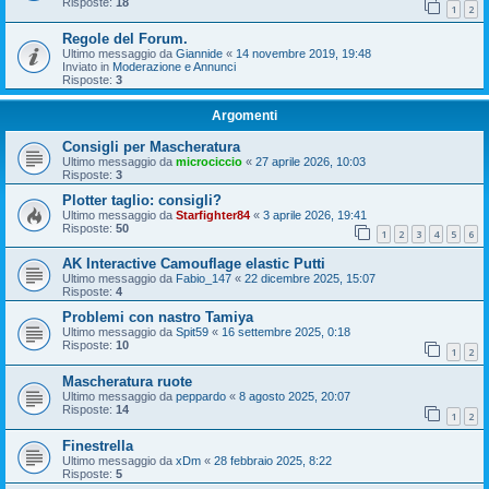
Risposte:
18
1
2
Regole del Forum.
Ultimo messaggio da
Giannide
«
14 novembre 2019, 19:48
Inviato in
Moderazione e Annunci
Risposte:
3
Argomenti
Consigli per Mascheratura
Ultimo messaggio da
microciccio
«
27 aprile 2026, 10:03
Risposte:
3
Plotter taglio: consigli?
Ultimo messaggio da
Starfighter84
«
3 aprile 2026, 19:41
Risposte:
50
1
2
3
4
5
6
AK Interactive Camouflage elastic Putti
Ultimo messaggio da
Fabio_147
«
22 dicembre 2025, 15:07
Risposte:
4
Problemi con nastro Tamiya
Ultimo messaggio da
Spit59
«
16 settembre 2025, 0:18
Risposte:
10
1
2
Mascheratura ruote
Ultimo messaggio da
peppardo
«
8 agosto 2025, 20:07
Risposte:
14
1
2
Finestrella
Ultimo messaggio da
xDm
«
28 febbraio 2025, 8:22
Risposte:
5