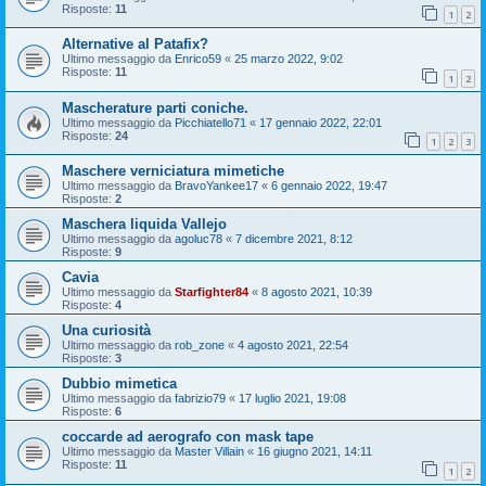
Risposte:
11
1
2
Alternative al Patafix?
Ultimo messaggio da
Enrico59
«
25 marzo 2022, 9:02
Risposte:
11
1
2
Mascherature parti coniche.
Ultimo messaggio da
Picchiatello71
«
17 gennaio 2022, 22:01
Risposte:
24
1
2
3
Maschere verniciatura mimetiche
Ultimo messaggio da
BravoYankee17
«
6 gennaio 2022, 19:47
Risposte:
2
Maschera liquida Vallejo
Ultimo messaggio da
agoluc78
«
7 dicembre 2021, 8:12
Risposte:
9
Cavia
Ultimo messaggio da
Starfighter84
«
8 agosto 2021, 10:39
Risposte:
4
Una curiosità
Ultimo messaggio da
rob_zone
«
4 agosto 2021, 22:54
Risposte:
3
Dubbio mimetica
Ultimo messaggio da
fabrizio79
«
17 luglio 2021, 19:08
Risposte:
6
coccarde ad aerografo con mask tape
Ultimo messaggio da
Master Villain
«
16 giugno 2021, 14:11
Risposte:
11
1
2