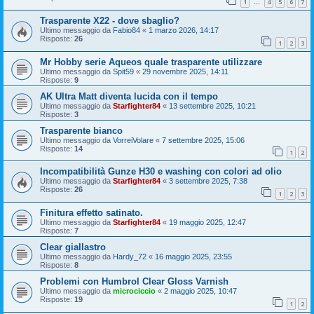
1
4
5
6
7
…
Trasparente X22 - dove sbaglio?
Ultimo messaggio da
Fabio84
«
1 marzo 2026, 14:17
Risposte:
26
1
2
3
Mr Hobby serie Aqueos quale trasparente utilizzare
Ultimo messaggio da
Spit59
«
29 novembre 2025, 14:11
Risposte:
9
AK Ultra Matt diventa lucida con il tempo
Ultimo messaggio da
Starfighter84
«
13 settembre 2025, 10:21
Risposte:
3
Trasparente bianco
Ultimo messaggio da
VorreiVolare
«
7 settembre 2025, 15:06
Risposte:
14
1
2
Incompatibilità Gunze H30 e washing con colori ad olio
Ultimo messaggio da
Starfighter84
«
3 settembre 2025, 7:38
Risposte:
26
1
2
3
Finitura effetto satinato.
Ultimo messaggio da
Starfighter84
«
19 maggio 2025, 12:47
Risposte:
7
Clear giallastro
Ultimo messaggio da
Hardy_72
«
16 maggio 2025, 23:55
Risposte:
8
Problemi con Humbrol Clear Gloss Varnish
Ultimo messaggio da
microciccio
«
2 maggio 2025, 10:47
Risposte:
19
1
2