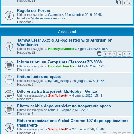
Risposte:
18
1
2
Regole del Forum.
Ultimo messaggio da
Giannide
«
14 novembre 2019, 19:48
Inviato in
Moderazione e Annunci
Risposte:
3
Argomenti
Tamiya Clear X-35 & XF-86: Tested with Airbrush on
Workbench
Ultimo messaggio da
FreestyleAurelio
«
7 gennaio 2020, 16:39
Risposte:
52
1
2
3
4
5
6
Informazioni su Zeropaints Clearcoat ZP-3038
Ultimo messaggio da
FreestyleAurelio
«
14 luglio 2026, 12:21
Risposte:
4
finitura lucida ed opaca
Ultimo messaggio da
flyman_fishing
«
29 giugno 2026, 17:56
Risposte:
6
Differenza tra trasparenti Mr.Hobby - Gunze
Ultimo messaggio da
Starfighter84
«
4 giugno 2026, 15:42
Risposte:
1
Effetto nebbia dopo verniciatura trasparente opaco
Ultimo messaggio da
ilghia
«
16 aprile 2026, 22:05
Risposte:
6
Ridurre opacizazione Alclad Chrome 107 dopo applicazione
trasparente
Ultimo messaggio da
Starfighter84
«
22 marzo 2026, 16:46
Risposte:
61