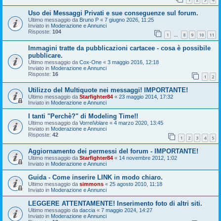
Uso dei Messaggi Privati e sue conseguenze sul forum.
Ultimo messaggio da
Bruno P
«
7 giugno 2026, 11:25
Inviato in
Moderazione e Annunci
Risposte:
104
1
8
9
10
11
…
Immagini tratte da pubblicazioni cartacee - cosa è possibile
pubblicare.
Ultimo messaggio da
Cox-One
«
3 maggio 2016, 12:18
Inviato in
Moderazione e Annunci
Risposte:
16
1
2
Utilizzo del Multiquote nei messaggi! IMPORTANTE!
Ultimo messaggio da
Starfighter84
«
23 maggio 2014, 17:32
Inviato in
Moderazione e Annunci
I tanti "Perchè?" di Modeling Time!!
Ultimo messaggio da
VorreiVolare
«
4 marzo 2020, 13:45
Inviato in
Moderazione e Annunci
Risposte:
42
1
2
3
4
5
Aggiornamento dei permessi del forum - IMPORTANTE!
Ultimo messaggio da
Starfighter84
«
14 novembre 2012, 1:02
Inviato in
Moderazione e Annunci
Guida - Come inserire LINK in modo chiaro.
Ultimo messaggio da
simmons
«
25 agosto 2010, 11:18
Inviato in
Moderazione e Annunci
LEGGERE ATTENTAMENTE! Inserimento foto di altri siti.
Ultimo messaggio da
daccia
«
7 maggio 2024, 14:27
Inviato in
Moderazione e Annunci