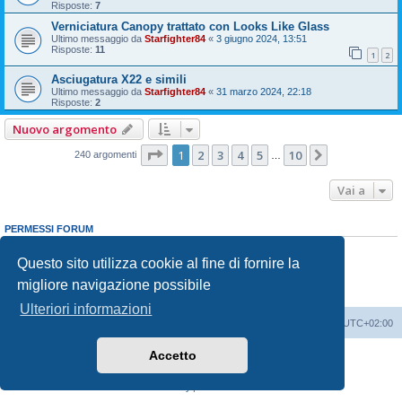
Risposte:
7
Verniciatura Canopy trattato con Looks Like Glass
Ultimo messaggio da
Starfighter84
«
3 giugno 2024, 13:51
Risposte:
11
1
2
Asciugatura X22 e simili
Ultimo messaggio da
Starfighter84
«
31 marzo 2024, 22:18
Risposte:
2
Nuovo argomento
Pagina
1
di
10
1
2
3
4
5
10
Prossimo
240 argomenti
…
Vai a
PERMESSI FORUM
Non puoi
aprire nuovi argomenti
Non puoi
rispondere negli argomenti
Questo sito utilizza cookie al fine di fornire la
Non puoi
modificare i tuoi messaggi
migliore navigazione possibile
Non puoi
cancellare i tuoi messaggi
Non puoi
inviare allegati
Ulteriori informazioni
Indice
Contattaci
Cancella cookie
Tutti gli orari sono
UTC+02:00
Accetto
Creato da
phpBB
® Forum Software © phpBB Limited
Traduzione Italiana
phpBB-Italia.it
Privacy
|
Condizioni