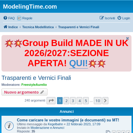
ModelingTime.com
FAQ
Regole
Iscriviti
Login
Indice
Tecnica Modellistica
Trasparenti e Vernici Finali
Group Build MADE IN UK
2026/2027:SEZIONE
APERTA!
QUI!
Trasparenti e Vernici Finali
Moderatore:
FreestyleAurelio
Nuovo argomento
Pagina
1
di
10
1
2
3
4
5
10
Prossimo
240 argomenti
…
Annunci
Come caricare le vostre immagini (e documenti) su MT!
Ultimo messaggio da
Kegelbahn
«
22 febbraio 2023, 17:09
Inviato in
Moderazione e Annunci
Risposte:
35
1
2
3
4