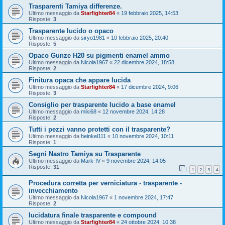
Trasparenti Tamiya differenze.
Ultimo messaggio da
Starfighter84
«
19 febbraio 2025, 14:53
Risposte:
3
Trasparente lucido o opaco
Ultimo messaggio da
siryo1981
«
10 febbraio 2025, 20:40
Risposte:
5
Opaco Gunze H20 su pigmenti enamel ammo
Ultimo messaggio da
Nicola1967
«
22 dicembre 2024, 18:58
Risposte:
2
Finitura opaca che appare lucida
Ultimo messaggio da
Starfighter84
«
17 dicembre 2024, 9:06
Risposte:
3
Consiglio per trasparente lucido a base enamel
Ultimo messaggio da
miki68
«
12 novembre 2024, 14:28
Risposte:
2
Tutti i pezzi vanno protetti con il trasparente?
Ultimo messaggio da
heinkel111
«
10 novembre 2024, 10:11
Risposte:
1
Segni Nastro Tamiya su Trasparente
Ultimo messaggio da
Mark-IV
«
9 novembre 2024, 14:05
Risposte:
31
1
2
3
4
Procedura corretta per verniciatura - trasparente -
invecchiamento
Ultimo messaggio da
Nicola1967
«
1 novembre 2024, 17:47
Risposte:
2
lucidatura finale trasparente e compound
Ultimo messaggio da
Starfighter84
«
24 ottobre 2024, 10:38