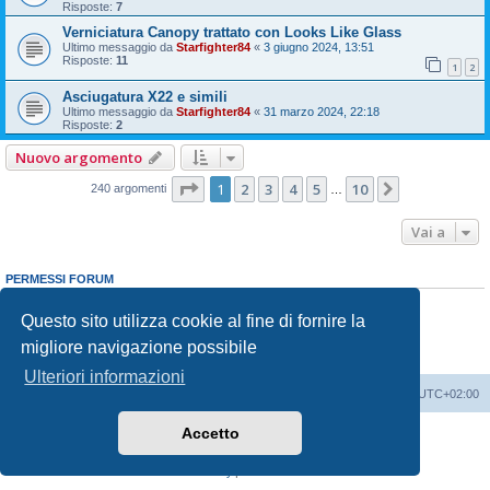
Risposte:
7
Verniciatura Canopy trattato con Looks Like Glass
Ultimo messaggio da
Starfighter84
«
3 giugno 2024, 13:51
Risposte:
11
1
2
Asciugatura X22 e simili
Ultimo messaggio da
Starfighter84
«
31 marzo 2024, 22:18
Risposte:
2
Nuovo argomento
Pagina
1
di
10
1
2
3
4
5
10
Prossimo
240 argomenti
…
Vai a
PERMESSI FORUM
Non puoi
aprire nuovi argomenti
Non puoi
rispondere negli argomenti
Questo sito utilizza cookie al fine di fornire la
Non puoi
modificare i tuoi messaggi
migliore navigazione possibile
Non puoi
cancellare i tuoi messaggi
Non puoi
inviare allegati
Ulteriori informazioni
Indice
Contattaci
Cancella cookie
Tutti gli orari sono
UTC+02:00
Accetto
Creato da
phpBB
® Forum Software © phpBB Limited
Traduzione Italiana
phpBB-Italia.it
Privacy
|
Condizioni