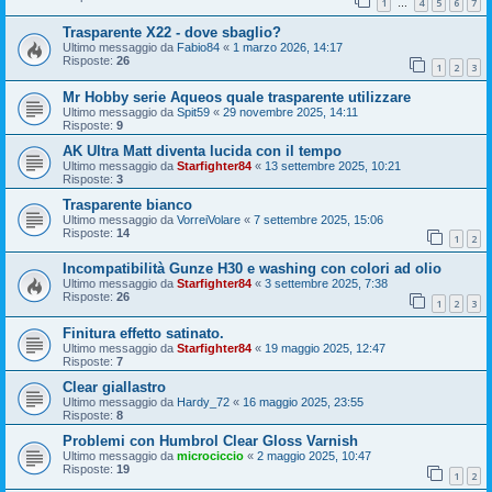
1
4
5
6
7
…
Trasparente X22 - dove sbaglio?
Ultimo messaggio da
Fabio84
«
1 marzo 2026, 14:17
Risposte:
26
1
2
3
Mr Hobby serie Aqueos quale trasparente utilizzare
Ultimo messaggio da
Spit59
«
29 novembre 2025, 14:11
Risposte:
9
AK Ultra Matt diventa lucida con il tempo
Ultimo messaggio da
Starfighter84
«
13 settembre 2025, 10:21
Risposte:
3
Trasparente bianco
Ultimo messaggio da
VorreiVolare
«
7 settembre 2025, 15:06
Risposte:
14
1
2
Incompatibilità Gunze H30 e washing con colori ad olio
Ultimo messaggio da
Starfighter84
«
3 settembre 2025, 7:38
Risposte:
26
1
2
3
Finitura effetto satinato.
Ultimo messaggio da
Starfighter84
«
19 maggio 2025, 12:47
Risposte:
7
Clear giallastro
Ultimo messaggio da
Hardy_72
«
16 maggio 2025, 23:55
Risposte:
8
Problemi con Humbrol Clear Gloss Varnish
Ultimo messaggio da
microciccio
«
2 maggio 2025, 10:47
Risposte:
19
1
2