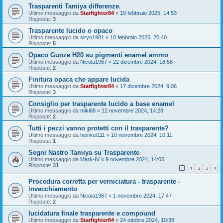
Trasparenti Tamiya differenze.
Ultimo messaggio da
Starfighter84
«
19 febbraio 2025, 14:53
Risposte:
3
Trasparente lucido o opaco
Ultimo messaggio da
siryo1981
«
10 febbraio 2025, 20:40
Risposte:
5
Opaco Gunze H20 su pigmenti enamel ammo
Ultimo messaggio da
Nicola1967
«
22 dicembre 2024, 18:58
Risposte:
2
Finitura opaca che appare lucida
Ultimo messaggio da
Starfighter84
«
17 dicembre 2024, 9:06
Risposte:
3
Consiglio per trasparente lucido a base enamel
Ultimo messaggio da
miki68
«
12 novembre 2024, 14:28
Risposte:
2
Tutti i pezzi vanno protetti con il trasparente?
Ultimo messaggio da
heinkel111
«
10 novembre 2024, 10:11
Risposte:
1
Segni Nastro Tamiya su Trasparente
Ultimo messaggio da
Mark-IV
«
9 novembre 2024, 14:05
Risposte:
31
1
2
3
4
Procedura corretta per verniciatura - trasparente -
invecchiamento
Ultimo messaggio da
Nicola1967
«
1 novembre 2024, 17:47
Risposte:
2
lucidatura finale trasparente e compound
Ultimo messaggio da
Starfighter84
«
24 ottobre 2024, 10:38