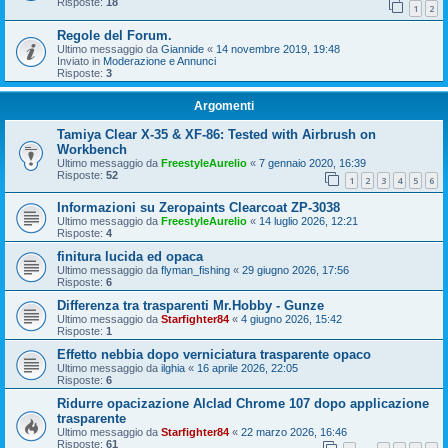
Risposte:
18
1
2
Regole del Forum.
Ultimo messaggio da
Giannide
«
14 novembre 2019, 19:48
Inviato in
Moderazione e Annunci
Risposte:
3
Argomenti
Tamiya Clear X-35 & XF-86: Tested with Airbrush on
Workbench
Ultimo messaggio da
FreestyleAurelio
«
7 gennaio 2020, 16:39
Risposte:
52
1
2
3
4
5
6
Informazioni su Zeropaints Clearcoat ZP-3038
Ultimo messaggio da
FreestyleAurelio
«
14 luglio 2026, 12:21
Risposte:
4
finitura lucida ed opaca
Ultimo messaggio da
flyman_fishing
«
29 giugno 2026, 17:56
Risposte:
6
Differenza tra trasparenti Mr.Hobby - Gunze
Ultimo messaggio da
Starfighter84
«
4 giugno 2026, 15:42
Risposte:
1
Effetto nebbia dopo verniciatura trasparente opaco
Ultimo messaggio da
ilghia
«
16 aprile 2026, 22:05
Risposte:
6
Ridurre opacizazione Alclad Chrome 107 dopo applicazione
trasparente
Ultimo messaggio da
Starfighter84
«
22 marzo 2026, 16:46
Risposte:
61