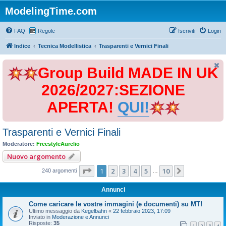
ModelingTime.com
FAQ
Regole
Iscriviti
Login
Indice
Tecnica Modellistica
Trasparenti e Vernici Finali
Group Build MADE IN UK
2026/2027:SEZIONE
APERTA!
QUI!
Trasparenti e Vernici Finali
Moderatore:
FreestyleAurelio
Nuovo argomento
Pagina
1
di
10
1
2
3
4
5
10
Prossimo
240 argomenti
…
Annunci
Come caricare le vostre immagini (e documenti) su MT!
Ultimo messaggio da
Kegelbahn
«
22 febbraio 2023, 17:09
Inviato in
Moderazione e Annunci
Risposte:
35
1
2
3
4