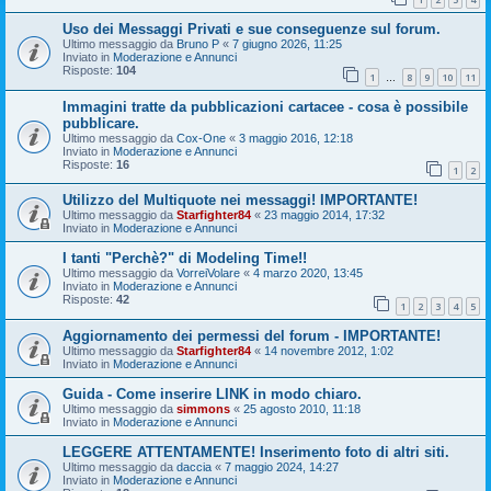
Uso dei Messaggi Privati e sue conseguenze sul forum.
Ultimo messaggio da
Bruno P
«
7 giugno 2026, 11:25
Inviato in
Moderazione e Annunci
Risposte:
104
1
8
9
10
11
…
Immagini tratte da pubblicazioni cartacee - cosa è possibile
pubblicare.
Ultimo messaggio da
Cox-One
«
3 maggio 2016, 12:18
Inviato in
Moderazione e Annunci
Risposte:
16
1
2
Utilizzo del Multiquote nei messaggi! IMPORTANTE!
Ultimo messaggio da
Starfighter84
«
23 maggio 2014, 17:32
Inviato in
Moderazione e Annunci
I tanti "Perchè?" di Modeling Time!!
Ultimo messaggio da
VorreiVolare
«
4 marzo 2020, 13:45
Inviato in
Moderazione e Annunci
Risposte:
42
1
2
3
4
5
Aggiornamento dei permessi del forum - IMPORTANTE!
Ultimo messaggio da
Starfighter84
«
14 novembre 2012, 1:02
Inviato in
Moderazione e Annunci
Guida - Come inserire LINK in modo chiaro.
Ultimo messaggio da
simmons
«
25 agosto 2010, 11:18
Inviato in
Moderazione e Annunci
LEGGERE ATTENTAMENTE! Inserimento foto di altri siti.
Ultimo messaggio da
daccia
«
7 maggio 2024, 14:27
Inviato in
Moderazione e Annunci