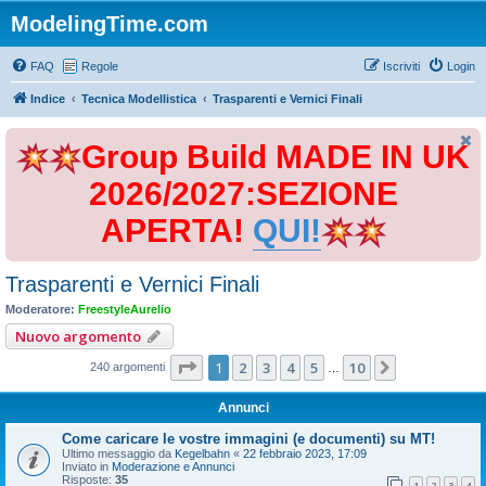
ModelingTime.com
FAQ
Regole
Iscriviti
Login
Indice
Tecnica Modellistica
Trasparenti e Vernici Finali
Group Build MADE IN UK
2026/2027:SEZIONE
APERTA!
QUI!
Trasparenti e Vernici Finali
Moderatore:
FreestyleAurelio
Nuovo argomento
Pagina
1
di
10
1
2
3
4
5
10
Prossimo
240 argomenti
…
Annunci
Come caricare le vostre immagini (e documenti) su MT!
Ultimo messaggio da
Kegelbahn
«
22 febbraio 2023, 17:09
Inviato in
Moderazione e Annunci
Risposte:
35
1
2
3
4