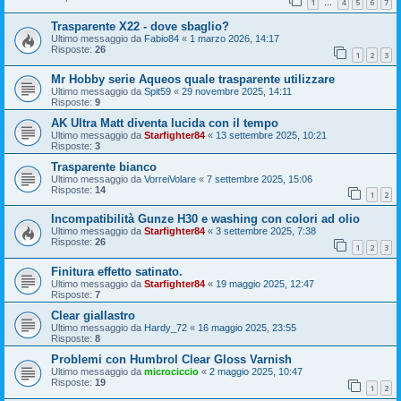
1
4
5
6
7
…
Trasparente X22 - dove sbaglio?
Ultimo messaggio da
Fabio84
«
1 marzo 2026, 14:17
Risposte:
26
1
2
3
Mr Hobby serie Aqueos quale trasparente utilizzare
Ultimo messaggio da
Spit59
«
29 novembre 2025, 14:11
Risposte:
9
AK Ultra Matt diventa lucida con il tempo
Ultimo messaggio da
Starfighter84
«
13 settembre 2025, 10:21
Risposte:
3
Trasparente bianco
Ultimo messaggio da
VorreiVolare
«
7 settembre 2025, 15:06
Risposte:
14
1
2
Incompatibilità Gunze H30 e washing con colori ad olio
Ultimo messaggio da
Starfighter84
«
3 settembre 2025, 7:38
Risposte:
26
1
2
3
Finitura effetto satinato.
Ultimo messaggio da
Starfighter84
«
19 maggio 2025, 12:47
Risposte:
7
Clear giallastro
Ultimo messaggio da
Hardy_72
«
16 maggio 2025, 23:55
Risposte:
8
Problemi con Humbrol Clear Gloss Varnish
Ultimo messaggio da
microciccio
«
2 maggio 2025, 10:47
Risposte:
19
1
2