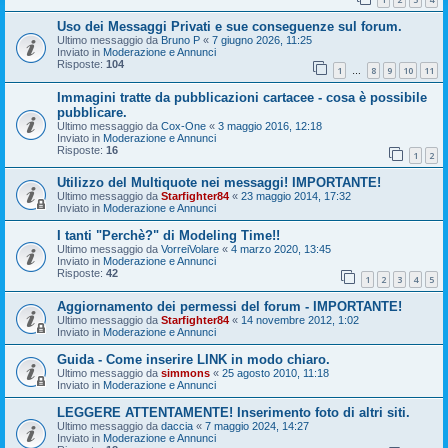
Uso dei Messaggi Privati e sue conseguenze sul forum.
Ultimo messaggio da
Bruno P
«
7 giugno 2026, 11:25
Inviato in
Moderazione e Annunci
Risposte:
104
1
8
9
10
11
…
Immagini tratte da pubblicazioni cartacee - cosa è possibile
pubblicare.
Ultimo messaggio da
Cox-One
«
3 maggio 2016, 12:18
Inviato in
Moderazione e Annunci
Risposte:
16
1
2
Utilizzo del Multiquote nei messaggi! IMPORTANTE!
Ultimo messaggio da
Starfighter84
«
23 maggio 2014, 17:32
Inviato in
Moderazione e Annunci
I tanti "Perchè?" di Modeling Time!!
Ultimo messaggio da
VorreiVolare
«
4 marzo 2020, 13:45
Inviato in
Moderazione e Annunci
Risposte:
42
1
2
3
4
5
Aggiornamento dei permessi del forum - IMPORTANTE!
Ultimo messaggio da
Starfighter84
«
14 novembre 2012, 1:02
Inviato in
Moderazione e Annunci
Guida - Come inserire LINK in modo chiaro.
Ultimo messaggio da
simmons
«
25 agosto 2010, 11:18
Inviato in
Moderazione e Annunci
LEGGERE ATTENTAMENTE! Inserimento foto di altri siti.
Ultimo messaggio da
daccia
«
7 maggio 2024, 14:27
Inviato in
Moderazione e Annunci