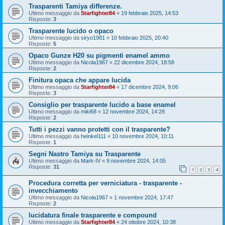
Trasparenti Tamiya differenze.
Ultimo messaggio da
Starfighter84
«
19 febbraio 2025, 14:53
Risposte:
3
Trasparente lucido o opaco
Ultimo messaggio da
siryo1981
«
10 febbraio 2025, 20:40
Risposte:
5
Opaco Gunze H20 su pigmenti enamel ammo
Ultimo messaggio da
Nicola1967
«
22 dicembre 2024, 18:58
Risposte:
2
Finitura opaca che appare lucida
Ultimo messaggio da
Starfighter84
«
17 dicembre 2024, 9:06
Risposte:
3
Consiglio per trasparente lucido a base enamel
Ultimo messaggio da
miki68
«
12 novembre 2024, 14:28
Risposte:
2
Tutti i pezzi vanno protetti con il trasparente?
Ultimo messaggio da
heinkel111
«
10 novembre 2024, 10:11
Risposte:
1
Segni Nastro Tamiya su Trasparente
Ultimo messaggio da
Mark-IV
«
9 novembre 2024, 14:05
Risposte:
31
1
2
3
4
Procedura corretta per verniciatura - trasparente -
invecchiamento
Ultimo messaggio da
Nicola1967
«
1 novembre 2024, 17:47
Risposte:
2
lucidatura finale trasparente e compound
Ultimo messaggio da
Starfighter84
«
24 ottobre 2024, 10:38