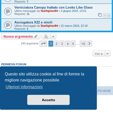
Risposte:
7
Verniciatura Canopy trattato con Looks Like Glass
Ultimo messaggio da
Starfighter84
«
3 giugno 2024, 13:51
Risposte:
11
1
2
Asciugatura X22 e simili
Ultimo messaggio da
Starfighter84
«
31 marzo 2024, 22:18
Risposte:
2
Nuovo argomento
Pagina
1
di
10
1
2
3
4
5
10
Prossimo
240 argomenti
…
Vai a
PERMESSI FORUM
Non puoi
aprire nuovi argomenti
Non puoi
rispondere negli argomenti
Questo sito utilizza cookie al fine di fornire la
Non puoi
modificare i tuoi messaggi
migliore navigazione possibile
Non puoi
cancellare i tuoi messaggi
Non puoi
inviare allegati
Ulteriori informazioni
Indice
Contattaci
Cancella cookie
Tutti gli orari sono
UTC+02:00
Accetto
Creato da
phpBB
® Forum Software © phpBB Limited
Traduzione Italiana
phpBB-Italia.it
Privacy
|
Condizioni