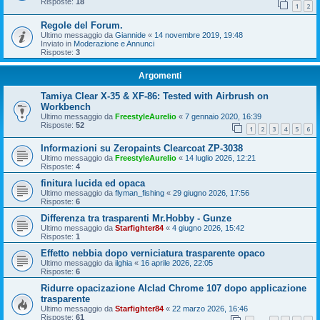
Risposte:
18
1
2
Regole del Forum.
Ultimo messaggio da
Giannide
«
14 novembre 2019, 19:48
Inviato in
Moderazione e Annunci
Risposte:
3
Argomenti
Tamiya Clear X-35 & XF-86: Tested with Airbrush on
Workbench
Ultimo messaggio da
FreestyleAurelio
«
7 gennaio 2020, 16:39
Risposte:
52
1
2
3
4
5
6
Informazioni su Zeropaints Clearcoat ZP-3038
Ultimo messaggio da
FreestyleAurelio
«
14 luglio 2026, 12:21
Risposte:
4
finitura lucida ed opaca
Ultimo messaggio da
flyman_fishing
«
29 giugno 2026, 17:56
Risposte:
6
Differenza tra trasparenti Mr.Hobby - Gunze
Ultimo messaggio da
Starfighter84
«
4 giugno 2026, 15:42
Risposte:
1
Effetto nebbia dopo verniciatura trasparente opaco
Ultimo messaggio da
ilghia
«
16 aprile 2026, 22:05
Risposte:
6
Ridurre opacizazione Alclad Chrome 107 dopo applicazione
trasparente
Ultimo messaggio da
Starfighter84
«
22 marzo 2026, 16:46
Risposte:
61