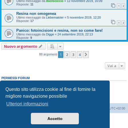
Ultimo messaggio da
microciccio
«
12 novembre 2019, 16:09
Risposte:
11
1
2
Resina non omogenea
Ultimo messaggio da
Liebemaister
«
5 novembre 2019, 12:20
Risposte:
17
1
2
Panico: fotoincisioni e resina, non so come fare!
Ultimo messaggio da
Digge
«
24 settembre 2019, 22:13
Risposte:
9
Nuovo argomento
1
2
3
4
Prossimo
88 argomenti
Vai a
PERMESSI FORUM
Non puoi
aprire nuovi argomenti
Non puoi
rispondere negli argomenti
Questo sito utilizza cookie al fine di fornire la
Non puoi
modificare i tuoi messaggi
migliore navigazione possibile
Non puoi
cancellare i tuoi messaggi
Non puoi
inviare allegati
Ulteriori informazioni
Indice
Contattaci
Cancella cookie
Tutti gli orari sono
UTC+02:00
Accetto
Creato da
phpBB
® Forum Software © phpBB Limited
Traduzione Italiana
phpBB-Italia.it