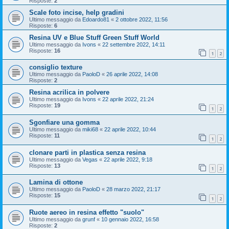
Risposte:
2
Scale foto incise, help gradini
Ultimo messaggio da
Edoardo81
«
2 ottobre 2022, 11:56
Risposte:
6
Resina UV e Blue Stuff Green Stuff World
Ultimo messaggio da
Ivons
«
22 settembre 2022, 14:11
Risposte:
16
1
2
consiglio texture
Ultimo messaggio da
PaoloD
«
26 aprile 2022, 14:08
Risposte:
2
Resina acrilica in polvere
Ultimo messaggio da
Ivons
«
22 aprile 2022, 21:24
Risposte:
19
1
2
Sgonfiare una gomma
Ultimo messaggio da
miki68
«
22 aprile 2022, 10:44
Risposte:
11
1
2
clonare parti in plastica senza resina
Ultimo messaggio da
Vegas
«
22 aprile 2022, 9:18
Risposte:
13
1
2
Lamina di ottone
Ultimo messaggio da
PaoloD
«
28 marzo 2022, 21:17
Risposte:
15
1
2
Ruote aereo in resina effetto "suolo"
Ultimo messaggio da
grunf
«
10 gennaio 2022, 16:58
Risposte:
2