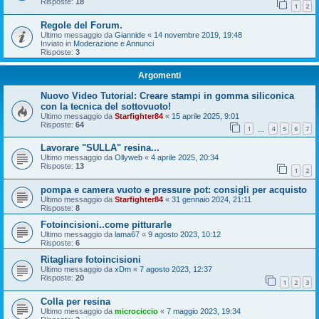
Risposte:
18
1
2
Regole del Forum.
Ultimo messaggio da
Giannide
«
14 novembre 2019, 19:48
Inviato in
Moderazione e Annunci
Risposte:
3
Argomenti
Nuovo Video Tutorial: Creare stampi in gomma siliconica
con la tecnica del sottovuoto!
Ultimo messaggio da
Starfighter84
«
15 aprile 2025, 9:01
Risposte:
64
1
4
5
6
7
…
Lavorare "SULLA" resina...
Ultimo messaggio da
Ollyweb
«
4 aprile 2025, 20:34
Risposte:
13
1
2
pompa e camera vuoto e pressure pot: consigli per acquisto
Ultimo messaggio da
Starfighter84
«
31 gennaio 2024, 21:11
Risposte:
8
Fotoincisioni..come pitturarle
Ultimo messaggio da
lama67
«
9 agosto 2023, 10:12
Risposte:
6
Ritagliare fotoincisioni
Ultimo messaggio da
xDm
«
7 agosto 2023, 12:37
Risposte:
20
1
2
3
Colla per resina
Ultimo messaggio da
microciccio
«
7 maggio 2023, 19:34