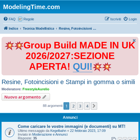
ModelingTime.com
FAQ
Regole
Iscriviti
Login
Indice
Tecnica Modellistica
Resine, Fotoincisioni e Stampi in gomma o simili
Group Build MADE IN UK
2026/2027:SEZIONE
APERTA!
QUI!
Resine, Fotoincisioni e Stampi in gomma o simili
Moderatore:
FreestyleAurelio
Nuovo argomento
1
2
3
4
Prossimo
88 argomenti
Annunci
Come caricare le vostre immagini (e documenti) su MT!
Ultimo messaggio da
Kegelbahn
«
22 febbraio 2023, 17:09
Inviato in
Moderazione e Annunci
Risposte:
35
1
2
3
4