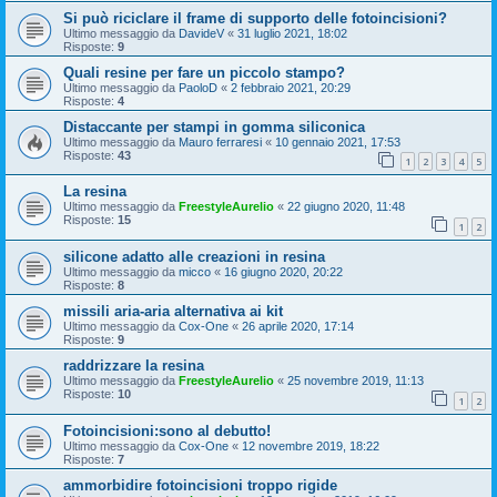
Si può riciclare il frame di supporto delle fotoincisioni?
Ultimo messaggio da
DavideV
«
31 luglio 2021, 18:02
Risposte:
9
Quali resine per fare un piccolo stampo?
Ultimo messaggio da
PaoloD
«
2 febbraio 2021, 20:29
Risposte:
4
Distaccante per stampi in gomma siliconica
Ultimo messaggio da
Mauro ferraresi
«
10 gennaio 2021, 17:53
Risposte:
43
1
2
3
4
5
La resina
Ultimo messaggio da
FreestyleAurelio
«
22 giugno 2020, 11:48
Risposte:
15
1
2
silicone adatto alle creazioni in resina
Ultimo messaggio da
micco
«
16 giugno 2020, 20:22
Risposte:
8
missili aria-aria alternativa ai kit
Ultimo messaggio da
Cox-One
«
26 aprile 2020, 17:14
Risposte:
9
raddrizzare la resina
Ultimo messaggio da
FreestyleAurelio
«
25 novembre 2019, 11:13
Risposte:
10
1
2
Fotoincisioni:sono al debutto!
Ultimo messaggio da
Cox-One
«
12 novembre 2019, 18:22
Risposte:
7
ammorbidire fotoincisioni troppo rigide