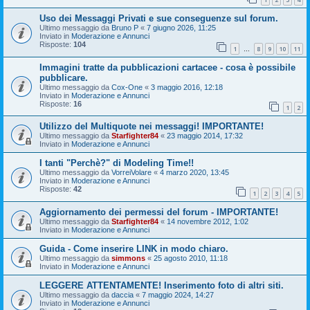
Uso dei Messaggi Privati e sue conseguenze sul forum.
Ultimo messaggio da
Bruno P
«
7 giugno 2026, 11:25
Inviato in
Moderazione e Annunci
Risposte:
104
1
8
9
10
11
…
Immagini tratte da pubblicazioni cartacee - cosa è possibile
pubblicare.
Ultimo messaggio da
Cox-One
«
3 maggio 2016, 12:18
Inviato in
Moderazione e Annunci
Risposte:
16
1
2
Utilizzo del Multiquote nei messaggi! IMPORTANTE!
Ultimo messaggio da
Starfighter84
«
23 maggio 2014, 17:32
Inviato in
Moderazione e Annunci
I tanti "Perchè?" di Modeling Time!!
Ultimo messaggio da
VorreiVolare
«
4 marzo 2020, 13:45
Inviato in
Moderazione e Annunci
Risposte:
42
1
2
3
4
5
Aggiornamento dei permessi del forum - IMPORTANTE!
Ultimo messaggio da
Starfighter84
«
14 novembre 2012, 1:02
Inviato in
Moderazione e Annunci
Guida - Come inserire LINK in modo chiaro.
Ultimo messaggio da
simmons
«
25 agosto 2010, 11:18
Inviato in
Moderazione e Annunci
LEGGERE ATTENTAMENTE! Inserimento foto di altri siti.
Ultimo messaggio da
daccia
«
7 maggio 2024, 14:27
Inviato in
Moderazione e Annunci