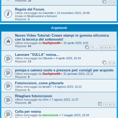
Risposte:
18
1
2
Regole del Forum.
Ultimo messaggio da
Giannide
«
14 novembre 2019, 19:48
Inviato in
Moderazione e Annunci
Risposte:
3
Argomenti
Nuovo Video Tutorial: Creare stampi in gomma siliconica
con la tecnica del sottovuoto!
Ultimo messaggio da
Starfighter84
«
15 aprile 2025, 9:01
Risposte:
64
1
4
5
6
7
…
Lavorare "SULLA" resina...
Ultimo messaggio da
Ollyweb
«
4 aprile 2025, 20:34
Risposte:
13
1
2
pompa e camera vuoto e pressure pot: consigli per acquisto
Ultimo messaggio da
Starfighter84
«
31 gennaio 2024, 21:11
Risposte:
8
Fotoincisioni..come pitturarle
Ultimo messaggio da
lama67
«
9 agosto 2023, 10:12
Risposte:
6
Ritagliare fotoincisioni
Ultimo messaggio da
xDm
«
7 agosto 2023, 12:37
Risposte:
20
1
2
3
Colla per resina
Ultimo messaggio da
microciccio
«
7 maggio 2023, 19:34