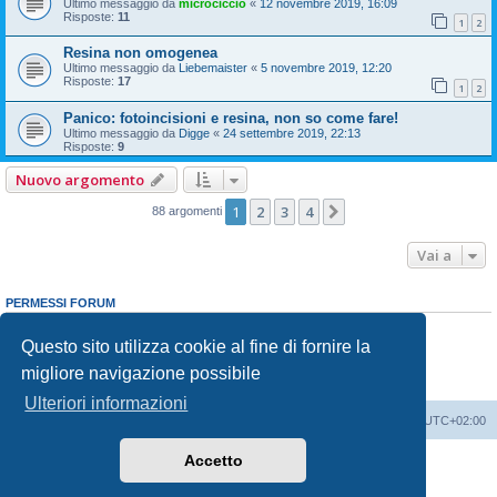
Ultimo messaggio da
microciccio
«
12 novembre 2019, 16:09
Risposte:
11
1
2
Resina non omogenea
Ultimo messaggio da
Liebemaister
«
5 novembre 2019, 12:20
Risposte:
17
1
2
Panico: fotoincisioni e resina, non so come fare!
Ultimo messaggio da
Digge
«
24 settembre 2019, 22:13
Risposte:
9
Nuovo argomento
1
2
3
4
Prossimo
88 argomenti
Vai a
PERMESSI FORUM
Non puoi
aprire nuovi argomenti
Non puoi
rispondere negli argomenti
Questo sito utilizza cookie al fine di fornire la
Non puoi
modificare i tuoi messaggi
migliore navigazione possibile
Non puoi
cancellare i tuoi messaggi
Non puoi
inviare allegati
Ulteriori informazioni
Indice
Contattaci
Cancella cookie
Tutti gli orari sono
UTC+02:00
Accetto
Creato da
phpBB
® Forum Software © phpBB Limited
Traduzione Italiana
phpBB-Italia.it