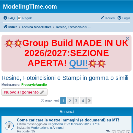
ModelingTime.com
FAQ
Regole
Iscriviti
Login
Indice
Tecnica Modellistica
Resine, Fotoincisioni e Stampi in gomma o simili
Group Build MADE IN UK
2026/2027:SEZIONE
APERTA!
QUI!
Resine, Fotoincisioni e Stampi in gomma o simili
Moderatore:
FreestyleAurelio
Nuovo argomento
1
2
3
4
Prossimo
88 argomenti
Annunci
Come caricare le vostre immagini (e documenti) su MT!
Ultimo messaggio da
Kegelbahn
«
22 febbraio 2023, 17:09
Inviato in
Moderazione e Annunci
Risposte:
35
1
2
3
4