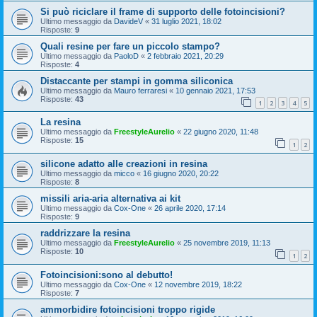
Si può riciclare il frame di supporto delle fotoincisioni?
Ultimo messaggio da
DavideV
«
31 luglio 2021, 18:02
Risposte:
9
Quali resine per fare un piccolo stampo?
Ultimo messaggio da
PaoloD
«
2 febbraio 2021, 20:29
Risposte:
4
Distaccante per stampi in gomma siliconica
Ultimo messaggio da
Mauro ferraresi
«
10 gennaio 2021, 17:53
Risposte:
43
1
2
3
4
5
La resina
Ultimo messaggio da
FreestyleAurelio
«
22 giugno 2020, 11:48
Risposte:
15
1
2
silicone adatto alle creazioni in resina
Ultimo messaggio da
micco
«
16 giugno 2020, 20:22
Risposte:
8
missili aria-aria alternativa ai kit
Ultimo messaggio da
Cox-One
«
26 aprile 2020, 17:14
Risposte:
9
raddrizzare la resina
Ultimo messaggio da
FreestyleAurelio
«
25 novembre 2019, 11:13
Risposte:
10
1
2
Fotoincisioni:sono al debutto!
Ultimo messaggio da
Cox-One
«
12 novembre 2019, 18:22
Risposte:
7
ammorbidire fotoincisioni troppo rigide