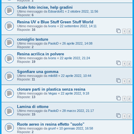
Risposte:
2
Scale foto incise, help gradini
Ultimo messaggio da
Edoardo81
«
2 ottobre 2022, 11:56
Risposte:
6
Resina UV e Blue Stuff Green Stuff World
Ultimo messaggio da
Ivons
«
22 settembre 2022, 14:11
Risposte:
16
1
2
consiglio texture
Ultimo messaggio da
PaoloD
«
26 aprile 2022, 14:08
Risposte:
2
Resina acrilica in polvere
Ultimo messaggio da
Ivons
«
22 aprile 2022, 21:24
Risposte:
19
1
2
Sgonfiare una gomma
Ultimo messaggio da
miki68
«
22 aprile 2022, 10:44
Risposte:
11
1
2
clonare parti in plastica senza resina
Ultimo messaggio da
Vegas
«
22 aprile 2022, 9:18
Risposte:
13
1
2
Lamina di ottone
Ultimo messaggio da
PaoloD
«
28 marzo 2022, 21:17
Risposte:
15
1
2
Ruote aereo in resina effetto "suolo"
Ultimo messaggio da
grunf
«
10 gennaio 2022, 16:58
Risposte:
2