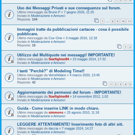
Uso dei Messaggi Privati e sue conseguenze sul forum.
Ultimo messaggio da
Bruno P
«
7 giugno 2026, 11:25
Inviato in
Moderazione e Annunci
Risposte:
104
1
8
9
10
11
…
Immagini tratte da pubblicazioni cartacee - cosa è possibile
pubblicare.
Ultimo messaggio da
Cox-One
«
3 maggio 2016, 12:18
Inviato in
Moderazione e Annunci
Risposte:
16
1
2
Utilizzo del Multiquote nei messaggi! IMPORTANTE!
Ultimo messaggio da
Starfighter84
«
23 maggio 2014, 17:32
Inviato in
Moderazione e Annunci
I tanti "Perchè?" di Modeling Time!!
Ultimo messaggio da
VorreiVolare
«
4 marzo 2020, 13:45
Inviato in
Moderazione e Annunci
Risposte:
42
1
2
3
4
5
Aggiornamento dei permessi del forum - IMPORTANTE!
Ultimo messaggio da
Starfighter84
«
14 novembre 2012, 1:02
Inviato in
Moderazione e Annunci
Guida - Come inserire LINK in modo chiaro.
Ultimo messaggio da
simmons
«
25 agosto 2010, 11:18
Inviato in
Moderazione e Annunci
LEGGERE ATTENTAMENTE! Inserimento foto di altri siti.
Ultimo messaggio da
daccia
«
7 maggio 2024, 14:27
Inviato in
Moderazione e Annunci