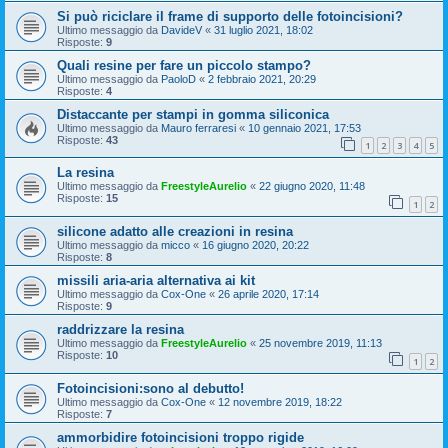
Si può riciclare il frame di supporto delle fotoincisioni?
Ultimo messaggio da
DavideV
«
31 luglio 2021, 18:02
Risposte:
9
Quali resine per fare un piccolo stampo?
Ultimo messaggio da
PaoloD
«
2 febbraio 2021, 20:29
Risposte:
4
Distaccante per stampi in gomma siliconica
Ultimo messaggio da
Mauro ferraresi
«
10 gennaio 2021, 17:53
Risposte:
43
1
2
3
4
5
La resina
Ultimo messaggio da
FreestyleAurelio
«
22 giugno 2020, 11:48
Risposte:
15
1
2
silicone adatto alle creazioni in resina
Ultimo messaggio da
micco
«
16 giugno 2020, 20:22
Risposte:
8
missili aria-aria alternativa ai kit
Ultimo messaggio da
Cox-One
«
26 aprile 2020, 17:14
Risposte:
9
raddrizzare la resina
Ultimo messaggio da
FreestyleAurelio
«
25 novembre 2019, 11:13
Risposte:
10
1
2
Fotoincisioni:sono al debutto!
Ultimo messaggio da
Cox-One
«
12 novembre 2019, 18:22
Risposte:
7
ammorbidire fotoincisioni troppo rigide