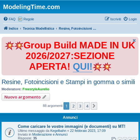
ModelingTime.com
FAQ
Regole
Iscriviti
Login
Indice
Tecnica Modellistica
Resine, Fotoincisioni e Stampi in gomma o simili
Group Build MADE IN UK
2026/2027:SEZIONE
APERTA!
QUI!
Resine, Fotoincisioni e Stampi in gomma o simili
Moderatore:
FreestyleAurelio
Nuovo argomento
1
2
3
4
Prossimo
88 argomenti
Annunci
Come caricare le vostre immagini (e documenti) su MT!
Ultimo messaggio da
Kegelbahn
«
22 febbraio 2023, 17:09
Inviato in
Moderazione e Annunci
Risposte:
35
1
2
3
4