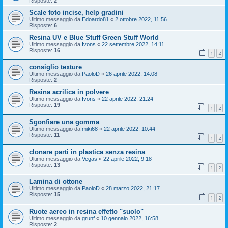
Risposte:
2
Scale foto incise, help gradini
Ultimo messaggio da
Edoardo81
«
2 ottobre 2022, 11:56
Risposte:
6
Resina UV e Blue Stuff Green Stuff World
Ultimo messaggio da
Ivons
«
22 settembre 2022, 14:11
Risposte:
16
1
2
consiglio texture
Ultimo messaggio da
PaoloD
«
26 aprile 2022, 14:08
Risposte:
2
Resina acrilica in polvere
Ultimo messaggio da
Ivons
«
22 aprile 2022, 21:24
Risposte:
19
1
2
Sgonfiare una gomma
Ultimo messaggio da
miki68
«
22 aprile 2022, 10:44
Risposte:
11
1
2
clonare parti in plastica senza resina
Ultimo messaggio da
Vegas
«
22 aprile 2022, 9:18
Risposte:
13
1
2
Lamina di ottone
Ultimo messaggio da
PaoloD
«
28 marzo 2022, 21:17
Risposte:
15
1
2
Ruote aereo in resina effetto "suolo"
Ultimo messaggio da
grunf
«
10 gennaio 2022, 16:58
Risposte:
2