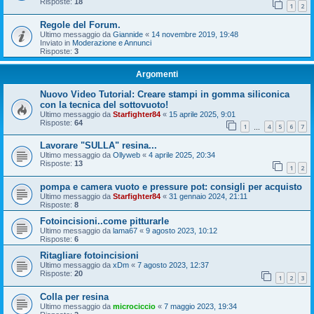
Risposte:
18
1
2
Regole del Forum.
Ultimo messaggio da
Giannide
«
14 novembre 2019, 19:48
Inviato in
Moderazione e Annunci
Risposte:
3
Argomenti
Nuovo Video Tutorial: Creare stampi in gomma siliconica
con la tecnica del sottovuoto!
Ultimo messaggio da
Starfighter84
«
15 aprile 2025, 9:01
Risposte:
64
1
4
5
6
7
…
Lavorare "SULLA" resina...
Ultimo messaggio da
Ollyweb
«
4 aprile 2025, 20:34
Risposte:
13
1
2
pompa e camera vuoto e pressure pot: consigli per acquisto
Ultimo messaggio da
Starfighter84
«
31 gennaio 2024, 21:11
Risposte:
8
Fotoincisioni..come pitturarle
Ultimo messaggio da
lama67
«
9 agosto 2023, 10:12
Risposte:
6
Ritagliare fotoincisioni
Ultimo messaggio da
xDm
«
7 agosto 2023, 12:37
Risposte:
20
1
2
3
Colla per resina
Ultimo messaggio da
microciccio
«
7 maggio 2023, 19:34