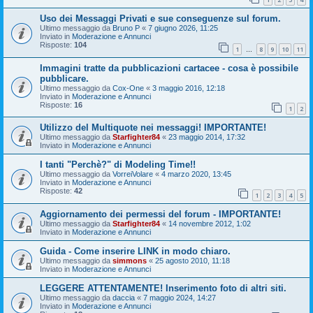
Uso dei Messaggi Privati e sue conseguenze sul forum.
Ultimo messaggio da
Bruno P
«
7 giugno 2026, 11:25
Inviato in
Moderazione e Annunci
Risposte:
104
1
8
9
10
11
…
Immagini tratte da pubblicazioni cartacee - cosa è possibile
pubblicare.
Ultimo messaggio da
Cox-One
«
3 maggio 2016, 12:18
Inviato in
Moderazione e Annunci
Risposte:
16
1
2
Utilizzo del Multiquote nei messaggi! IMPORTANTE!
Ultimo messaggio da
Starfighter84
«
23 maggio 2014, 17:32
Inviato in
Moderazione e Annunci
I tanti "Perchè?" di Modeling Time!!
Ultimo messaggio da
VorreiVolare
«
4 marzo 2020, 13:45
Inviato in
Moderazione e Annunci
Risposte:
42
1
2
3
4
5
Aggiornamento dei permessi del forum - IMPORTANTE!
Ultimo messaggio da
Starfighter84
«
14 novembre 2012, 1:02
Inviato in
Moderazione e Annunci
Guida - Come inserire LINK in modo chiaro.
Ultimo messaggio da
simmons
«
25 agosto 2010, 11:18
Inviato in
Moderazione e Annunci
LEGGERE ATTENTAMENTE! Inserimento foto di altri siti.
Ultimo messaggio da
daccia
«
7 maggio 2024, 14:27
Inviato in
Moderazione e Annunci