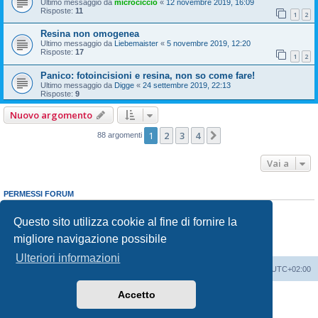
Ultimo messaggio da
microciccio
«
12 novembre 2019, 16:09
Risposte:
11
1
2
Resina non omogenea
Ultimo messaggio da
Liebemaister
«
5 novembre 2019, 12:20
Risposte:
17
1
2
Panico: fotoincisioni e resina, non so come fare!
Ultimo messaggio da
Digge
«
24 settembre 2019, 22:13
Risposte:
9
Nuovo argomento
1
2
3
4
Prossimo
88 argomenti
Vai a
PERMESSI FORUM
Non puoi
aprire nuovi argomenti
Non puoi
rispondere negli argomenti
Questo sito utilizza cookie al fine di fornire la
Non puoi
modificare i tuoi messaggi
migliore navigazione possibile
Non puoi
cancellare i tuoi messaggi
Non puoi
inviare allegati
Ulteriori informazioni
Indice
Contattaci
Cancella cookie
Tutti gli orari sono
UTC+02:00
Accetto
Creato da
phpBB
® Forum Software © phpBB Limited
Traduzione Italiana
phpBB-Italia.it