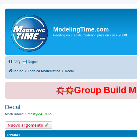
ModelingTime.com
Feeding your scale modelling passion since 2008!
FAQ
Regole
Indice
Tecnica Modellistica
Decal
Group Build 
Decal
Moderatore:
FreestyleAurelio
Nuovo argomento
ANNUNCI