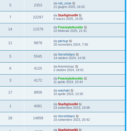
da
rob_zone
5
2353
21 giugno 2025, 16:02
da
Starfighter84
7
22297
5 marzo 2025, 15:05
da
FreestyleAurelio
14
11579
22 febbraio 2025, 21:41
da
pitchup
11
9879
20 novembre 2024, 7:56
da
VorreiVolare
5
5545
14 ottobre 2024, 14:36
da
Antoniomac
6
4125
2 ottobre 2024, 19:01
da
FreestyleAurelio
3
4172
11 aprile 2024, 15:44
da
washaki
17
8856
10 aprile 2024, 13:30
da
Starfighter84
1
4091
23 settembre 2023, 19:08
da
VorreiVolare
28
14858
10 settembre 2023, 20:42
da
Starfighter84