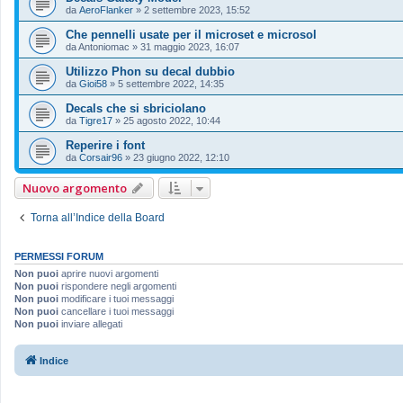
da
AeroFlanker
»
2 settembre 2023, 15:52
Che pennelli usate per il microset e microsol
da
Antoniomac
»
31 maggio 2023, 16:07
Utilizzo Phon su decal dubbio
da
Gioi58
»
5 settembre 2022, 14:35
Decals che si sbriciolano
da
Tigre17
»
25 agosto 2022, 10:44
Reperire i font
da
Corsair96
»
23 giugno 2022, 12:10
Nuovo argomento
Torna all’Indice della Board
PERMESSI FORUM
Non puoi
aprire nuovi argomenti
Non puoi
rispondere negli argomenti
Non puoi
modificare i tuoi messaggi
Non puoi
cancellare i tuoi messaggi
Non puoi
inviare allegati
Indice