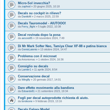
Micro-Sol invecchia?
da
zaphod
»
20 giugno 2025, 10:18
Decals su cockpit in rilievo?
da
DaniloM
»
2 marzo 2025, 22:59
Decals Tauromodel - AIUTOOO!
da
Ferry_flight
»
5 luglio 2022, 10:38
Decal rovinata dopo la posa
da
aessio85
»
19 novembre 2024, 7:49
Di Mr Mark Softer Neo, Tamiya Clear XF-88 e patina bianca
da
GenioLatenio
»
13 ottobre 2024, 14:47
Problema con il microset
da
Antoniomac
»
1 ottobre 2024, 16:36
Consiglio su decals
da
Lamier1
»
11 aprile 2024, 8:54
Conservazione decal
da
Wingfly
»
20 gennaio 2017, 14:01
Dare effetto movimento alla bandiera
da
Edoardo81
»
21 settembre 2023, 19:34
Fogli per decal autoprodotte richiesta di aiuto.
da
loreleone
»
9 febbraio 2019, 13:16
Decals Galaxy Model