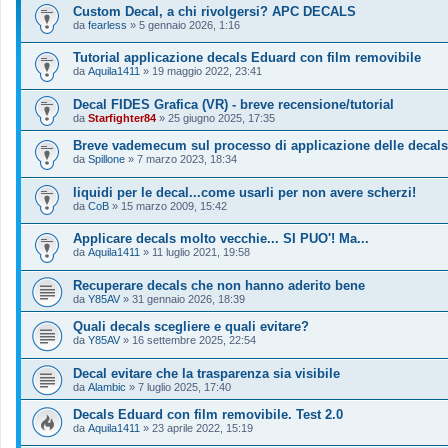
Custom Decal, a chi rivolgersi? APC DECALS
da
fearless
»
5 gennaio 2026, 1:16
Tutorial applicazione decals Eduard con film removibile
da
Aquila1411
»
19 maggio 2022, 23:41
Decal FIDES Grafica (VR) - breve recensione/tutorial
da
Starfighter84
»
25 giugno 2025, 17:35
Breve vademecum sul processo di applicazione delle decals
da
Spillone
»
7 marzo 2023, 18:34
liquidi per le decal...come usarli per non avere scherzi!
da
CoB
»
15 marzo 2009, 15:42
Applicare decals molto vecchie... SI PUO'! Ma...
da
Aquila1411
»
11 luglio 2021, 19:58
Recuperare decals che non hanno aderito bene
da
Y85AV
»
31 gennaio 2026, 18:39
Quali decals scegliere e quali evitare?
da
Y85AV
»
16 settembre 2025, 22:54
Decal evitare che la trasparenza sia visibile
da
Alambic
»
7 luglio 2025, 17:40
Decals Eduard con film removibile. Test 2.0
da
Aquila1411
»
23 aprile 2022, 15:19