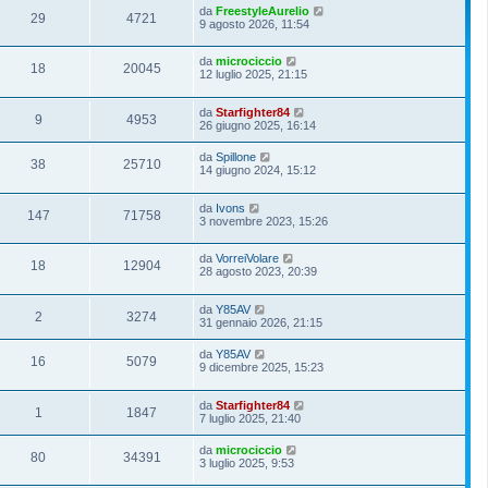
da
FreestyleAurelio
29
4721
9 agosto 2026, 11:54
da
microciccio
18
20045
12 luglio 2025, 21:15
da
Starfighter84
9
4953
26 giugno 2025, 16:14
da
Spillone
38
25710
14 giugno 2024, 15:12
da
Ivons
147
71758
3 novembre 2023, 15:26
da
VorreiVolare
18
12904
28 agosto 2023, 20:39
da
Y85AV
2
3274
31 gennaio 2026, 21:15
da
Y85AV
16
5079
9 dicembre 2025, 15:23
da
Starfighter84
1
1847
7 luglio 2025, 21:40
da
microciccio
80
34391
3 luglio 2025, 9:53