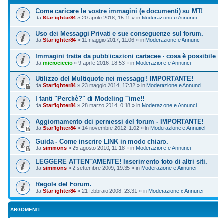
Come caricare le vostre immagini (e documenti) su MT!
da
Starfighter84
»
20 aprile 2018, 15:11
» in
Moderazione e Annunci
Uso dei Messaggi Privati e sue conseguenze sul forum.
da
Starfighter84
»
11 maggio 2017, 11:06
» in
Moderazione e Annunci
Immagini tratte da pubblicazioni cartacee - cosa è possibile
da
microciccio
»
9 aprile 2016, 18:53
» in
Moderazione e Annunci
Utilizzo del Multiquote nei messaggi! IMPORTANTE!
da
Starfighter84
»
23 maggio 2014, 17:32
» in
Moderazione e Annunci
I tanti "Perchè?" di Modeling Time!!
da
Starfighter84
»
28 marzo 2014, 0:18
» in
Moderazione e Annunci
Aggiornamento dei permessi del forum - IMPORTANTE!
da
Starfighter84
»
14 novembre 2012, 1:02
» in
Moderazione e Annunci
Guida - Come inserire LINK in modo chiaro.
da
simmons
»
25 agosto 2010, 11:18
» in
Moderazione e Annunci
LEGGERE ATTENTAMENTE! Inserimento foto di altri siti.
da
simmons
»
2 settembre 2009, 19:35
» in
Moderazione e Annunci
Regole del Forum.
da
Starfighter84
»
21 febbraio 2008, 23:31
» in
Moderazione e Annunci
ARGOMENTI