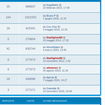
da
Kegelbahn
35
688837
22 febbraio 2023, 17:09
da
Bruno P
104
1021553
7 giugno 2026, 11:25
da
Cox-One
16
425341
3 maggio 2016, 12:18
da
Starfighter84
0
270854
23 maggio 2014, 17:32
da
VorreiVolare
42
830744
4 marzo 2020, 13:45
da
Starfighter84
0
277673
14 novembre 2012, 1:02
da
simmons
0
277673
25 agosto 2010, 11:18
da
daccia
18
449096
7 maggio 2024, 14:27
da
Giannide
3
277271
14 novembre 2019, 19:48
RISPOSTE
VISITE
ULTIMO MESSAGGIO