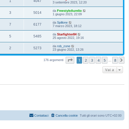
1
4047
3 settembre 2023, 12:20
da
FreestyleAurelio
3
5014
1 giugno 2023, 22:09
da
Spillone
7
6177
7 marzo 2023, 18:12
da
Starfighter84
5
5485
25 agosto 2022, 19:16
da
rob_zone
2
5273
23 giugno 2022, 13:26
Pagina
1
di
8
1
2
3
4
5
8
P
176 argomenti
…
Vai a
Contattaci
Cancella cookie
Tutti gli orari sono
UTC+02:00