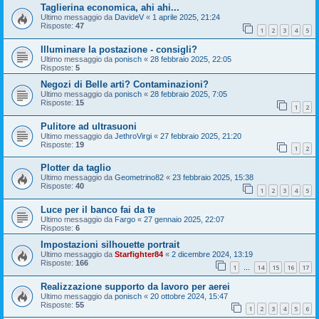
Taglierina economica, ahi ahi...
Ultimo messaggio da
DavideV
«
1 aprile 2025, 21:24
Risposte:
47
1
2
3
4
5
Illuminare la postazione - consigli?
Ultimo messaggio da
ponisch
«
28 febbraio 2025, 22:05
Risposte:
5
Negozi di Belle arti? Contaminazioni?
Ultimo messaggio da
ponisch
«
28 febbraio 2025, 7:05
Risposte:
15
1
2
Pulitore ad ultrasuoni
Ultimo messaggio da
JethroVirgi
«
27 febbraio 2025, 21:20
Risposte:
19
1
2
Plotter da taglio
Ultimo messaggio da
Geometrino82
«
23 febbraio 2025, 15:38
Risposte:
40
1
2
3
4
5
Luce per il banco fai da te
Ultimo messaggio da
Fargo
«
27 gennaio 2025, 22:07
Risposte:
6
Impostazioni silhouette portrait
Ultimo messaggio da
Starfighter84
«
2 dicembre 2024, 13:19
Risposte:
166
1
14
15
16
17
…
Realizzazione supporto da lavoro per aerei
Ultimo messaggio da
ponisch
«
20 ottobre 2024, 15:47
Risposte:
55
1
2
3
4
5
6