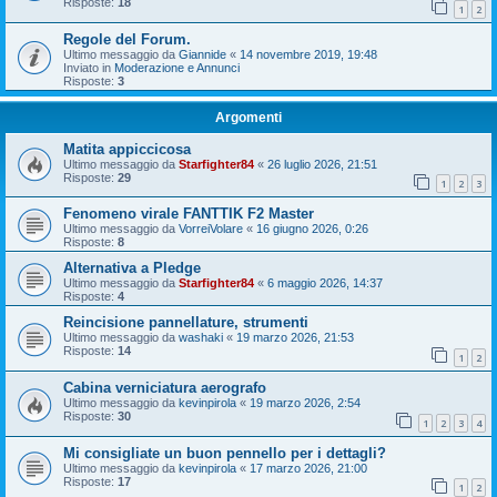
Risposte:
18
1
2
Regole del Forum.
Ultimo messaggio da
Giannide
«
14 novembre 2019, 19:48
Inviato in
Moderazione e Annunci
Risposte:
3
Argomenti
Matita appiccicosa
Ultimo messaggio da
Starfighter84
«
26 luglio 2026, 21:51
Risposte:
29
1
2
3
Fenomeno virale FANTTIK F2 Master
Ultimo messaggio da
VorreiVolare
«
16 giugno 2026, 0:26
Risposte:
8
Alternativa a Pledge
Ultimo messaggio da
Starfighter84
«
6 maggio 2026, 14:37
Risposte:
4
Reincisione pannellature, strumenti
Ultimo messaggio da
washaki
«
19 marzo 2026, 21:53
Risposte:
14
1
2
Cabina verniciatura aerografo
Ultimo messaggio da
kevinpirola
«
19 marzo 2026, 2:54
Risposte:
30
1
2
3
4
Mi consigliate un buon pennello per i dettagli?
Ultimo messaggio da
kevinpirola
«
17 marzo 2026, 21:00
Risposte:
17
1
2