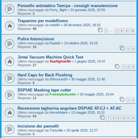
Pennello antistatico Tamiya - consigli manutenzione
Ultimo messaggio da
Ferry_flight
«
24 gennaio 2026, 10:55
Risposte:
2
Trapanino per modellismo
Ultimo messaggio da
sfab84
«
28 dicembre 2025, 18:15
Risposte:
98
1
7
8
9
10
…
Pulire fotoincisioni
Ultimo messaggio da
PaoloD
«
14 ottobre 2025, 19:19
Risposte:
10
1
2
Jintai Vacuum Machine Quick Test
Ultimo messaggio da
Starfighter84
«
1 giugno 2025, 14:47
Risposte:
27
1
2
3
Hard Caps for Back Flushing
Ultimo messaggio da
00hussar00
«
30 maggio 2025, 21:40
Risposte:
6
DSPIAE Masking tape cutter
Ultimo messaggio da
FreestyleAurelio
«
29 maggio 2025, 15:04
Risposte:
12
1
2
Recensione taglierina angolare DSPIAE AT-CJ + AT-AC
Ultimo messaggio da
VorreiVolare
«
13 maggio 2025, 10:11
Risposte:
54
1
2
3
4
5
6
Incisione dei pannelli
Ultimo messaggio da
Tneuville
«
20 aprile 2025, 12:27
Risposte:
5