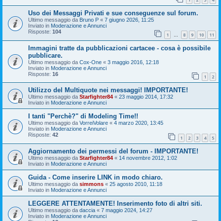
Uso dei Messaggi Privati e sue conseguenze sul forum.
Ultimo messaggio da
Bruno P
«
7 giugno 2026, 11:25
Inviato in
Moderazione e Annunci
Risposte:
104
1
8
9
10
11
…
Immagini tratte da pubblicazioni cartacee - cosa è possibile
pubblicare.
Ultimo messaggio da
Cox-One
«
3 maggio 2016, 12:18
Inviato in
Moderazione e Annunci
Risposte:
16
1
2
Utilizzo del Multiquote nei messaggi! IMPORTANTE!
Ultimo messaggio da
Starfighter84
«
23 maggio 2014, 17:32
Inviato in
Moderazione e Annunci
I tanti "Perchè?" di Modeling Time!!
Ultimo messaggio da
VorreiVolare
«
4 marzo 2020, 13:45
Inviato in
Moderazione e Annunci
Risposte:
42
1
2
3
4
5
Aggiornamento dei permessi del forum - IMPORTANTE!
Ultimo messaggio da
Starfighter84
«
14 novembre 2012, 1:02
Inviato in
Moderazione e Annunci
Guida - Come inserire LINK in modo chiaro.
Ultimo messaggio da
simmons
«
25 agosto 2010, 11:18
Inviato in
Moderazione e Annunci
LEGGERE ATTENTAMENTE! Inserimento foto di altri siti.
Ultimo messaggio da
daccia
«
7 maggio 2024, 14:27
Inviato in
Moderazione e Annunci