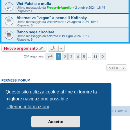
Wet Palette e muffa
Ultimo messaggio da
FreestyleAurelio
«
2 ottobre 2024, 18:44
Risposte:
1
Alternativa "vegan" a pennelli Kolinsky
Ultimo messaggio da
VorreiVolare
«
26 agosto 2024, 15:44
Risposte:
6
Banco sega circolare
Ultimo messaggio da
sclerato
«
19 luglio 2024, 21:56
Risposte:
6
Nuovo argomento
Pagina
1
di
11
1
2
3
4
5
11
Prossimo
264 argomenti
…
Vai a
PERMESSI FORUM
Non puoi
aprire nuovi argomenti
Non puoi
rispondere negli argomenti
Questo sito utilizza cookie al fine di fornire la
Non puoi
modificare i tuoi messaggi
migliore navigazione possibile
Non puoi
cancellare i tuoi messaggi
Non puoi
inviare allegati
Ulteriori informazioni
Indice
Contattaci
Cancella cookie
Tutti gli orari sono
UTC+02:00
Accetto
Creato da
phpBB
® Forum Software © phpBB Limited
Traduzione Italiana
phpBB-Italia.it