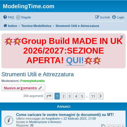
ModelingTime.com
FAQ
Regole
Iscriviti
Login
Indice
Tecnica Modellistica
Strumenti Utili e Attrezzatura
Group Build MADE IN UK
2026/2027:SEZIONE
APERTA!
QUI!
Strumenti Utili e Attrezzatura
Moderatore:
FreestyleAurelio
Nuovo argomento
Pagina
1
di
11
1
2
3
4
5
11
Prossimo
264 argomenti
…
Annunci
Come caricare le vostre immagini (e documenti) su MT!
Ultimo messaggio da
Kegelbahn
«
22 febbraio 2023, 17:09
Inviato in
Moderazione e Annunci
Risposte:
35
1
2
3
4