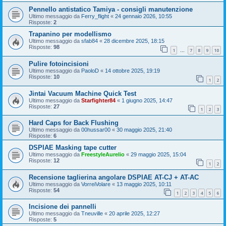
Pennello antistatico Tamiya - consigli manutenzione
Ultimo messaggio da
Ferry_flight
«
24 gennaio 2026, 10:55
Risposte:
2
Trapanino per modellismo
Ultimo messaggio da
sfab84
«
28 dicembre 2025, 18:15
Risposte:
98
1
7
8
9
10
…
Pulire fotoincisioni
Ultimo messaggio da
PaoloD
«
14 ottobre 2025, 19:19
Risposte:
10
1
2
Jintai Vacuum Machine Quick Test
Ultimo messaggio da
Starfighter84
«
1 giugno 2025, 14:47
Risposte:
27
1
2
3
Hard Caps for Back Flushing
Ultimo messaggio da
00hussar00
«
30 maggio 2025, 21:40
Risposte:
6
DSPIAE Masking tape cutter
Ultimo messaggio da
FreestyleAurelio
«
29 maggio 2025, 15:04
Risposte:
12
1
2
Recensione taglierina angolare DSPIAE AT-CJ + AT-AC
Ultimo messaggio da
VorreiVolare
«
13 maggio 2025, 10:11
Risposte:
54
1
2
3
4
5
6
Incisione dei pannelli
Ultimo messaggio da
Tneuville
«
20 aprile 2025, 12:27
Risposte:
5