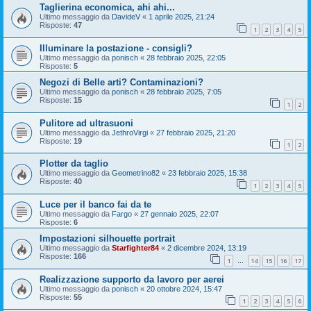
Taglierina economica, ahi ahi...
Ultimo messaggio da
DavideV
«
1 aprile 2025, 21:24
Risposte:
47
1
2
3
4
5
Illuminare la postazione - consigli?
Ultimo messaggio da
ponisch
«
28 febbraio 2025, 22:05
Risposte:
5
Negozi di Belle arti? Contaminazioni?
Ultimo messaggio da
ponisch
«
28 febbraio 2025, 7:05
Risposte:
15
1
2
Pulitore ad ultrasuoni
Ultimo messaggio da
JethroVirgi
«
27 febbraio 2025, 21:20
Risposte:
19
1
2
Plotter da taglio
Ultimo messaggio da
Geometrino82
«
23 febbraio 2025, 15:38
Risposte:
40
1
2
3
4
5
Luce per il banco fai da te
Ultimo messaggio da
Fargo
«
27 gennaio 2025, 22:07
Risposte:
6
Impostazioni silhouette portrait
Ultimo messaggio da
Starfighter84
«
2 dicembre 2024, 13:19
Risposte:
166
1
14
15
16
17
…
Realizzazione supporto da lavoro per aerei
Ultimo messaggio da
ponisch
«
20 ottobre 2024, 15:47
Risposte:
55
1
2
3
4
5
6