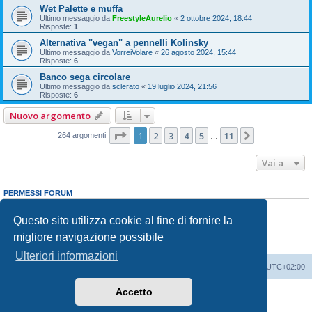
Wet Palette e muffa
Ultimo messaggio da
FreestyleAurelio
«
2 ottobre 2024, 18:44
Risposte:
1
Alternativa "vegan" a pennelli Kolinsky
Ultimo messaggio da
VorreiVolare
«
26 agosto 2024, 15:44
Risposte:
6
Banco sega circolare
Ultimo messaggio da
sclerato
«
19 luglio 2024, 21:56
Risposte:
6
Nuovo argomento
Pagina
1
di
11
1
2
3
4
5
11
Prossimo
264 argomenti
…
Vai a
PERMESSI FORUM
Non puoi
aprire nuovi argomenti
Non puoi
rispondere negli argomenti
Questo sito utilizza cookie al fine di fornire la
Non puoi
modificare i tuoi messaggi
migliore navigazione possibile
Non puoi
cancellare i tuoi messaggi
Non puoi
inviare allegati
Ulteriori informazioni
Indice
Contattaci
Cancella cookie
Tutti gli orari sono
UTC+02:00
Accetto
Creato da
phpBB
® Forum Software © phpBB Limited
Traduzione Italiana
phpBB-Italia.it