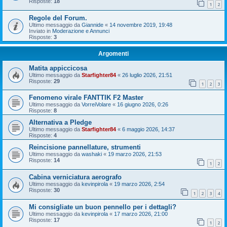
Risposte:
18
1
2
Regole del Forum.
Ultimo messaggio da
Giannide
«
14 novembre 2019, 19:48
Inviato in
Moderazione e Annunci
Risposte:
3
Argomenti
Matita appiccicosa
Ultimo messaggio da
Starfighter84
«
26 luglio 2026, 21:51
Risposte:
29
1
2
3
Fenomeno virale FANTTIK F2 Master
Ultimo messaggio da
VorreiVolare
«
16 giugno 2026, 0:26
Risposte:
8
Alternativa a Pledge
Ultimo messaggio da
Starfighter84
«
6 maggio 2026, 14:37
Risposte:
4
Reincisione pannellature, strumenti
Ultimo messaggio da
washaki
«
19 marzo 2026, 21:53
Risposte:
14
1
2
Cabina verniciatura aerografo
Ultimo messaggio da
kevinpirola
«
19 marzo 2026, 2:54
Risposte:
30
1
2
3
4
Mi consigliate un buon pennello per i dettagli?
Ultimo messaggio da
kevinpirola
«
17 marzo 2026, 21:00
Risposte:
17
1
2