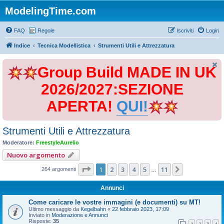
ModelingTime.com
FAQ
Regole
Iscriviti
Login
Indice
Tecnica Modellistica
Strumenti Utili e Attrezzatura
Group Build MADE IN UK
2026/2027:SEZIONE
APERTA!
QUI!
Strumenti Utili e Attrezzatura
Moderatore:
FreestyleAurelio
Nuovo argomento
Pagina
1
di
11
1
2
3
4
5
11
Prossimo
264 argomenti
…
Annunci
Come caricare le vostre immagini (e documenti) su MT!
Ultimo messaggio da
Kegelbahn
«
22 febbraio 2023, 17:09
Inviato in
Moderazione e Annunci
Risposte:
35
1
2
3
4