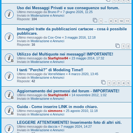
Uso dei Messaggi Privati e sue conseguenze sul forum.
Ultimo messaggio da
Bruno P
«
7 giugno 2026, 11:25
Inviato in
Moderazione e Annunci
Risposte:
104
1
8
9
10
11
…
Immagini tratte da pubblicazioni cartacee - cosa è possibile
pubblicare.
Ultimo messaggio da
Cox-One
«
3 maggio 2016, 12:18
Inviato in
Moderazione e Annunci
Risposte:
16
1
2
Utilizzo del Multiquote nei messaggi! IMPORTANTE!
Ultimo messaggio da
Starfighter84
«
23 maggio 2014, 17:32
Inviato in
Moderazione e Annunci
I tanti "Perchè?" di Modeling Time!!
Ultimo messaggio da
VorreiVolare
«
4 marzo 2020, 13:45
Inviato in
Moderazione e Annunci
Risposte:
42
1
2
3
4
5
Aggiornamento dei permessi del forum - IMPORTANTE!
Ultimo messaggio da
Starfighter84
«
14 novembre 2012, 1:02
Inviato in
Moderazione e Annunci
Guida - Come inserire LINK in modo chiaro.
Ultimo messaggio da
simmons
«
25 agosto 2010, 11:18
Inviato in
Moderazione e Annunci
LEGGERE ATTENTAMENTE! Inserimento foto di altri siti.
Ultimo messaggio da
daccia
«
7 maggio 2024, 14:27
Inviato in
Moderazione e Annunci