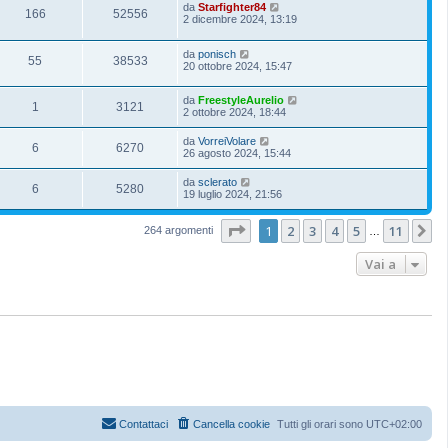
da
Starfighter84
166
52556
2 dicembre 2024, 13:19
da
ponisch
55
38533
20 ottobre 2024, 15:47
da
FreestyleAurelio
1
3121
2 ottobre 2024, 18:44
da
VorreiVolare
6
6270
26 agosto 2024, 15:44
da
sclerato
6
5280
19 luglio 2024, 21:56
Pagina
1
di
11
1
2
3
4
5
11
P
264 argomenti
…
Vai a
Contattaci
Cancella cookie
Tutti gli orari sono
UTC+02:00