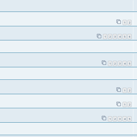
1
2
1
2
3
4
5
6
1
2
3
4
5
1
2
1
2
1
2
3
4
5