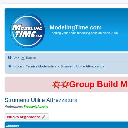
ModelingTime.com
Feeding your scale modelling passion since 2008!
FAQ
Regole
Indice
Tecnica Modellistica
Strumenti Utili e Attrezzatura
Group Build 
Strumenti Utili e Attrezzatura
Moderatore:
FreestyleAurelio
Nuovo argomento
ANNUNCI