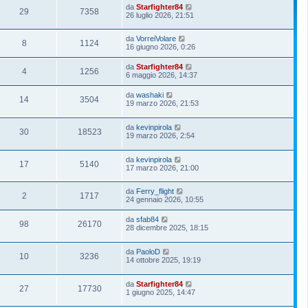
da
Starfighter84
29
7358
26 luglio 2026, 21:51
da
VorreiVolare
8
1124
16 giugno 2026, 0:26
da
Starfighter84
4
1256
6 maggio 2026, 14:37
da
washaki
14
3504
19 marzo 2026, 21:53
da
kevinpirola
30
18523
19 marzo 2026, 2:54
da
kevinpirola
17
5140
17 marzo 2026, 21:00
da
Ferry_flight
2
1717
24 gennaio 2026, 10:55
da
sfab84
98
26170
28 dicembre 2025, 18:15
da
PaoloD
10
3236
14 ottobre 2025, 19:19
da
Starfighter84
27
17730
1 giugno 2025, 14:47