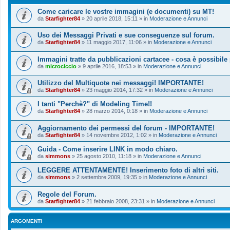
Come caricare le vostre immagini (e documenti) su MT!
da
Starfighter84
»
20 aprile 2018, 15:11
» in
Moderazione e Annunci
Uso dei Messaggi Privati e sue conseguenze sul forum.
da
Starfighter84
»
11 maggio 2017, 11:06
» in
Moderazione e Annunci
Immagini tratte da pubblicazioni cartacee - cosa è possibile
da
microciccio
»
9 aprile 2016, 18:53
» in
Moderazione e Annunci
Utilizzo del Multiquote nei messaggi! IMPORTANTE!
da
Starfighter84
»
23 maggio 2014, 17:32
» in
Moderazione e Annunci
I tanti "Perchè?" di Modeling Time!!
da
Starfighter84
»
28 marzo 2014, 0:18
» in
Moderazione e Annunci
Aggiornamento dei permessi del forum - IMPORTANTE!
da
Starfighter84
»
14 novembre 2012, 1:02
» in
Moderazione e Annunci
Guida - Come inserire LINK in modo chiaro.
da
simmons
»
25 agosto 2010, 11:18
» in
Moderazione e Annunci
LEGGERE ATTENTAMENTE! Inserimento foto di altri siti.
da
simmons
»
2 settembre 2009, 19:35
» in
Moderazione e Annunci
Regole del Forum.
da
Starfighter84
»
21 febbraio 2008, 23:31
» in
Moderazione e Annunci
ARGOMENTI