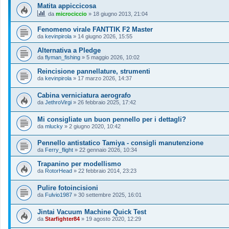
Matita appiccicosa
da
microciccio
»
18 giugno 2013, 21:04
Fenomeno virale FANTTIK F2 Master
da
kevinpirola
»
14 giugno 2026, 15:55
Alternativa a Pledge
da
flyman_fishing
»
5 maggio 2026, 10:02
Reincisione pannellature, strumenti
da
kevinpirola
»
17 marzo 2026, 14:37
Cabina verniciatura aerografo
da
JethroVirgi
»
26 febbraio 2025, 17:42
Mi consigliate un buon pennello per i dettagli?
da
mlucky
»
2 giugno 2020, 10:42
Pennello antistatico Tamiya - consigli manutenzione
da
Ferry_flight
»
22 gennaio 2026, 10:34
Trapanino per modellismo
da
RotorHead
»
22 febbraio 2014, 23:23
Pulire fotoincisioni
da
Fulvio1987
»
30 settembre 2025, 16:01
Jintai Vacuum Machine Quick Test
da
Starfighter84
»
19 agosto 2020, 12:29