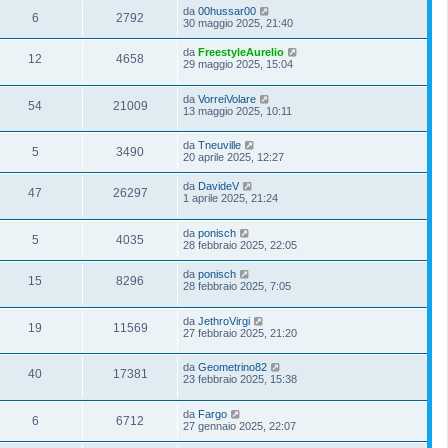
da
00hussar00
6
2792
30 maggio 2025, 21:40
da
FreestyleAurelio
12
4658
29 maggio 2025, 15:04
da
VorreiVolare
54
21009
13 maggio 2025, 10:11
da
Tneuville
5
3490
20 aprile 2025, 12:27
da
DavideV
47
26297
1 aprile 2025, 21:24
da
ponisch
5
4035
28 febbraio 2025, 22:05
da
ponisch
15
8296
28 febbraio 2025, 7:05
da
JethroVirgi
19
11569
27 febbraio 2025, 21:20
da
Geometrino82
40
17381
23 febbraio 2025, 15:38
da
Fargo
6
6712
27 gennaio 2025, 22:07