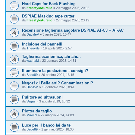
Hard Caps for Back Flushing
da
FreestyleAurelio
»
20 maggio 2025, 20:02
DSPIAE Masking tape cutter
da
FreestyleAurelio
»
27 maggio 2025, 23:19
Recensione taglierina angolare DSPIAE AT-CJ + AT-AC
da
DavideV
»
3 aprile 2025, 15:47
Incisione dei pannelli
da
Tneuville
»
19 aprile 2025, 2:57
Taglierina economica, ahi ahi...
da
washaki
»
23 gennaio 2023, 14:31
Illuminare la postazione - consigli?
da
Bade89
»
26 ottobre 2024, 13:15
Negozi di Belle arti? Contaminazioni?
da
DaniloM
»
15 febbraio 2025, 0:41
Pulitore ad ultrasuoni
da
Vegas
»
3 agosto 2019, 10:32
Plotter da taglio
da
Maw89
»
27 maggio 2024, 14:03
Luce per il banco fai da te
da
Bade89
»
1 gennaio 2025, 18:30