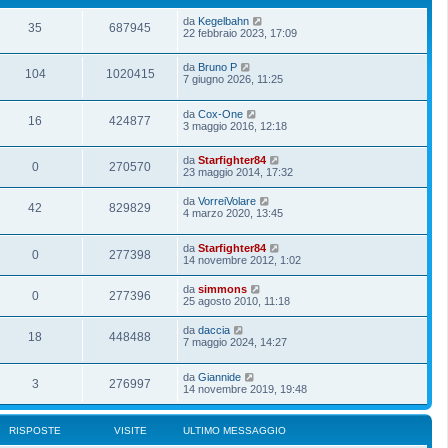
da
Kegelbahn
35
687945
22 febbraio 2023, 17:09
da
Bruno P
104
1020415
7 giugno 2026, 11:25
da
Cox-One
16
424877
3 maggio 2016, 12:18
da
Starfighter84
0
270570
23 maggio 2014, 17:32
da
VorreiVolare
42
829829
4 marzo 2020, 13:45
da
Starfighter84
0
277398
14 novembre 2012, 1:02
da
simmons
0
277396
25 agosto 2010, 11:18
da
daccia
18
448488
7 maggio 2024, 14:27
da
Giannide
3
276997
14 novembre 2019, 19:48
RISPOSTE
VISITE
ULTIMO MESSAGGIO