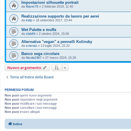
Impostazioni silhouette portrait
da
Maver76
»
2 febbraio 2019, 11:40
Realizzazione supporto da lavoro per aerei
da
kidip
»
18 settembre 2017, 23:44
Wet Palette e muffa
da
sfab84
»
2 ottobre 2024, 15:06
Alternativa "vegan" a pennelli Kolinsky
da
sclerato
»
13 luglio 2024, 22:22
Banco sega circolare
da
Nicola1967
»
27 marzo 2024, 15:28
Nuovo argomento
Torna all’Indice della Board
PERMESSI FORUM
Non puoi
aprire nuovi argomenti
Non puoi
rispondere negli argomenti
Non puoi
modificare i tuoi messaggi
Non puoi
cancellare i tuoi messaggi
Non puoi
inviare allegati
Indice