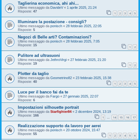
Taglierina economica, ahi ahi...
Ultimo messaggio da
DavideV
«
1 aprile 2025, 21:24
Risposte:
47
1
2
3
4
5
Illuminare la postazione - consigli?
Ultimo messaggio da
ponisch
«
28 febbraio 2025, 22:05
Risposte:
5
Negozi di Belle arti? Contaminazioni?
Ultimo messaggio da
ponisch
«
28 febbraio 2025, 7:05
Risposte:
15
1
2
Pulitore ad ultrasuoni
Ultimo messaggio da
JethroVirgi
«
27 febbraio 2025, 21:20
Risposte:
19
1
2
Plotter da taglio
Ultimo messaggio da
Geometrino82
«
23 febbraio 2025, 15:38
Risposte:
40
1
2
3
4
5
Luce per il banco fai da te
Ultimo messaggio da
Fargo
«
27 gennaio 2025, 22:07
Risposte:
6
Impostazioni silhouette portrait
Ultimo messaggio da
Starfighter84
«
2 dicembre 2024, 13:19
Risposte:
166
1
14
15
16
17
…
Realizzazione supporto da lavoro per aerei
Ultimo messaggio da
ponisch
«
20 ottobre 2024, 15:47
Risposte:
55
1
2
3
4
5
6