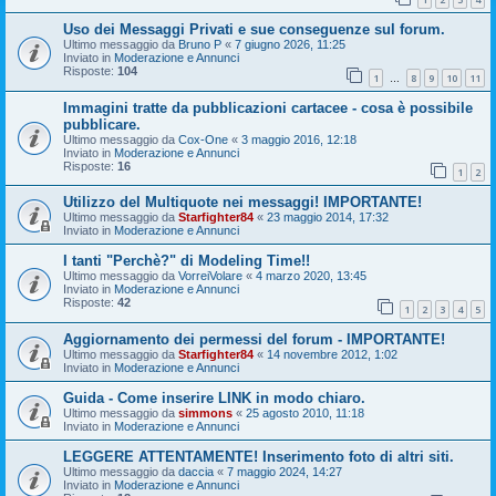
Uso dei Messaggi Privati e sue conseguenze sul forum.
Ultimo messaggio da
Bruno P
«
7 giugno 2026, 11:25
Inviato in
Moderazione e Annunci
Risposte:
104
1
8
9
10
11
…
Immagini tratte da pubblicazioni cartacee - cosa è possibile
pubblicare.
Ultimo messaggio da
Cox-One
«
3 maggio 2016, 12:18
Inviato in
Moderazione e Annunci
Risposte:
16
1
2
Utilizzo del Multiquote nei messaggi! IMPORTANTE!
Ultimo messaggio da
Starfighter84
«
23 maggio 2014, 17:32
Inviato in
Moderazione e Annunci
I tanti "Perchè?" di Modeling Time!!
Ultimo messaggio da
VorreiVolare
«
4 marzo 2020, 13:45
Inviato in
Moderazione e Annunci
Risposte:
42
1
2
3
4
5
Aggiornamento dei permessi del forum - IMPORTANTE!
Ultimo messaggio da
Starfighter84
«
14 novembre 2012, 1:02
Inviato in
Moderazione e Annunci
Guida - Come inserire LINK in modo chiaro.
Ultimo messaggio da
simmons
«
25 agosto 2010, 11:18
Inviato in
Moderazione e Annunci
LEGGERE ATTENTAMENTE! Inserimento foto di altri siti.
Ultimo messaggio da
daccia
«
7 maggio 2024, 14:27
Inviato in
Moderazione e Annunci