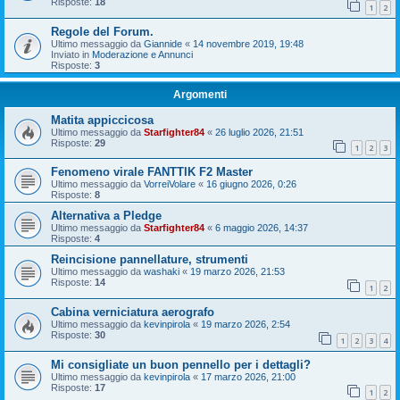
Risposte:
18
1
2
Regole del Forum.
Ultimo messaggio da
Giannide
«
14 novembre 2019, 19:48
Inviato in
Moderazione e Annunci
Risposte:
3
Argomenti
Matita appiccicosa
Ultimo messaggio da
Starfighter84
«
26 luglio 2026, 21:51
Risposte:
29
1
2
3
Fenomeno virale FANTTIK F2 Master
Ultimo messaggio da
VorreiVolare
«
16 giugno 2026, 0:26
Risposte:
8
Alternativa a Pledge
Ultimo messaggio da
Starfighter84
«
6 maggio 2026, 14:37
Risposte:
4
Reincisione pannellature, strumenti
Ultimo messaggio da
washaki
«
19 marzo 2026, 21:53
Risposte:
14
1
2
Cabina verniciatura aerografo
Ultimo messaggio da
kevinpirola
«
19 marzo 2026, 2:54
Risposte:
30
1
2
3
4
Mi consigliate un buon pennello per i dettagli?
Ultimo messaggio da
kevinpirola
«
17 marzo 2026, 21:00
Risposte:
17
1
2