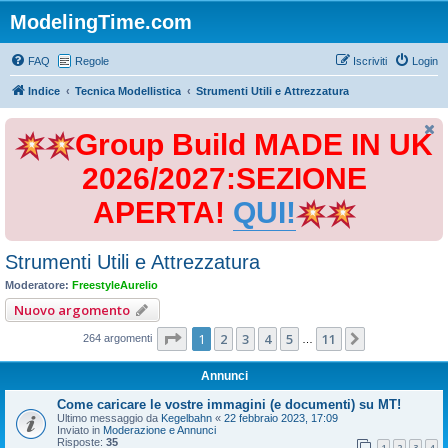
ModelingTime.com
FAQ
Regole
Iscriviti
Login
Indice
Tecnica Modellistica
Strumenti Utili e Attrezzatura
Group Build MADE IN UK
2026/2027:SEZIONE
APERTA!
QUI!
Strumenti Utili e Attrezzatura
Moderatore:
FreestyleAurelio
Nuovo argomento
Pagina
1
di
11
1
2
3
4
5
11
Prossimo
264 argomenti
…
Annunci
Come caricare le vostre immagini (e documenti) su MT!
Ultimo messaggio da
Kegelbahn
«
22 febbraio 2023, 17:09
Inviato in
Moderazione e Annunci
Risposte:
35
1
2
3
4