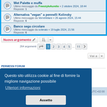
Wet Palette e muffa
Ultimo messaggio da
FreestyleAurelio
«
2 ottobre 2024, 18:44
Risposte:
1
Alternativa "vegan" a pennelli Kolinsky
Ultimo messaggio da
VorreiVolare
«
26 agosto 2024, 15:44
Risposte:
6
Banco sega circolare
Ultimo messaggio da
sclerato
«
19 luglio 2024, 21:56
Risposte:
6
Nuovo argomento
Pagina
1
di
11
1
2
3
4
5
11
Prossimo
264 argomenti
…
Vai a
PERMESSI FORUM
Non puoi
aprire nuovi argomenti
Non puoi
rispondere negli argomenti
Questo sito utilizza cookie al fine di fornire la
Non puoi
modificare i tuoi messaggi
migliore navigazione possibile
Non puoi
cancellare i tuoi messaggi
Non puoi
inviare allegati
Ulteriori informazioni
Indice
Contattaci
Cancella cookie
Tutti gli orari sono
UTC+02:00
Accetto
Creato da
phpBB
® Forum Software © phpBB Limited
Traduzione Italiana
phpBB-Italia.it