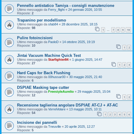
Pennello antistatico Tamiya - consigli manutenzione
Ultimo messaggio da
Ferry_flight
«
24 gennaio 2026, 10:55
Risposte:
2
Trapanino per modellismo
Ultimo messaggio da
sfab84
«
28 dicembre 2025, 18:15
Risposte:
98
1
7
8
9
10
…
Pulire fotoincisioni
Ultimo messaggio da
PaoloD
«
14 ottobre 2025, 19:19
Risposte:
10
1
2
Jintai Vacuum Machine Quick Test
Ultimo messaggio da
Starfighter84
«
1 giugno 2025, 14:47
Risposte:
27
1
2
3
Hard Caps for Back Flushing
Ultimo messaggio da
00hussar00
«
30 maggio 2025, 21:40
Risposte:
6
DSPIAE Masking tape cutter
Ultimo messaggio da
FreestyleAurelio
«
29 maggio 2025, 15:04
Risposte:
12
1
2
Recensione taglierina angolare DSPIAE AT-CJ + AT-AC
Ultimo messaggio da
VorreiVolare
«
13 maggio 2025, 10:11
Risposte:
54
1
2
3
4
5
6
Incisione dei pannelli
Ultimo messaggio da
Tneuville
«
20 aprile 2025, 12:27
Risposte:
5