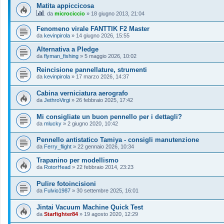
Matita appiccicosa
da
microciccio
»
18 giugno 2013, 21:04
Fenomeno virale FANTTIK F2 Master
da
kevinpirola
»
14 giugno 2026, 15:55
Alternativa a Pledge
da
flyman_fishing
»
5 maggio 2026, 10:02
Reincisione pannellature, strumenti
da
kevinpirola
»
17 marzo 2026, 14:37
Cabina verniciatura aerografo
da
JethroVirgi
»
26 febbraio 2025, 17:42
Mi consigliate un buon pennello per i dettagli?
da
mlucky
»
2 giugno 2020, 10:42
Pennello antistatico Tamiya - consigli manutenzione
da
Ferry_flight
»
22 gennaio 2026, 10:34
Trapanino per modellismo
da
RotorHead
»
22 febbraio 2014, 23:23
Pulire fotoincisioni
da
Fulvio1987
»
30 settembre 2025, 16:01
Jintai Vacuum Machine Quick Test
da
Starfighter84
»
19 agosto 2020, 12:29