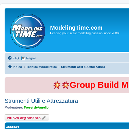
ModelingTime.com
Feeding your scale modelling passion since 2008!
FAQ
Regole
Indice
Tecnica Modellistica
Strumenti Utili e Attrezzatura
Group Build 
Strumenti Utili e Attrezzatura
Moderatore:
FreestyleAurelio
Nuovo argomento
ANNUNCI