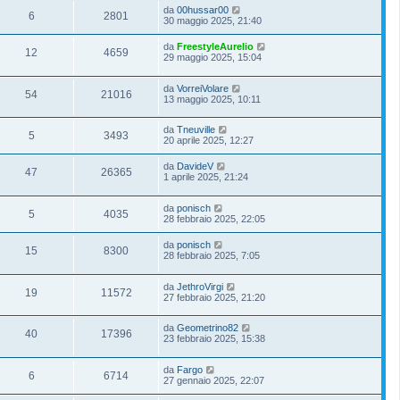
da
00hussar00
6
2801
30 maggio 2025, 21:40
da
FreestyleAurelio
12
4659
29 maggio 2025, 15:04
da
VorreiVolare
54
21016
13 maggio 2025, 10:11
da
Tneuville
5
3493
20 aprile 2025, 12:27
da
DavideV
47
26365
1 aprile 2025, 21:24
da
ponisch
5
4035
28 febbraio 2025, 22:05
da
ponisch
15
8300
28 febbraio 2025, 7:05
da
JethroVirgi
19
11572
27 febbraio 2025, 21:20
da
Geometrino82
40
17396
23 febbraio 2025, 15:38
da
Fargo
6
6714
27 gennaio 2025, 22:07