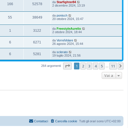
da
Starfighter84
166
52578
2 dicembre 2024, 13:19
da
ponisch
55
38649
20 ottobre 2024, 15:47
da
FreestyleAurelio
1
3122
2 ottobre 2024, 18:44
da
VorreiVolare
6
6271
26 agosto 2024, 15:44
da
sclerato
6
5281
19 luglio 2024, 21:56
Pagina
1
di
11
1
2
3
4
5
11
P
264 argomenti
…
Vai a
Contattaci
Cancella cookie
Tutti gli orari sono
UTC+02:00