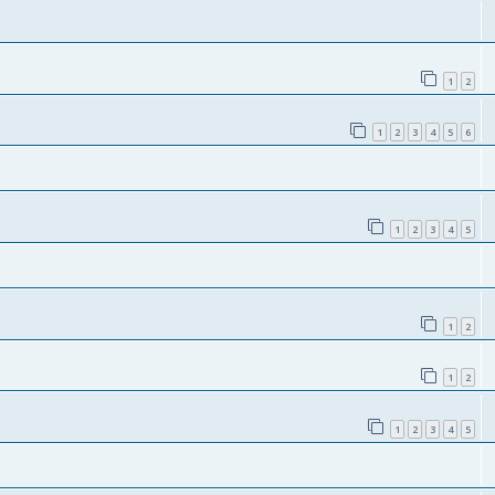
1
2
1
2
3
4
5
6
1
2
3
4
5
1
2
1
2
1
2
3
4
5