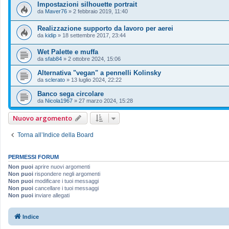
Impostazioni silhouette portrait
da
Maver76
»
2 febbraio 2019, 11:40
Realizzazione supporto da lavoro per aerei
da
kidip
»
18 settembre 2017, 23:44
Wet Palette e muffa
da
sfab84
»
2 ottobre 2024, 15:06
Alternativa "vegan" a pennelli Kolinsky
da
sclerato
»
13 luglio 2024, 22:22
Banco sega circolare
da
Nicola1967
»
27 marzo 2024, 15:28
Nuovo argomento
Torna all’Indice della Board
PERMESSI FORUM
Non puoi
aprire nuovi argomenti
Non puoi
rispondere negli argomenti
Non puoi
modificare i tuoi messaggi
Non puoi
cancellare i tuoi messaggi
Non puoi
inviare allegati
Indice