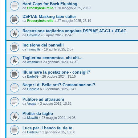
Hard Caps for Back Flushing
da
FreestyleAurelio
»
20 maggio 2025, 20:02
DSPIAE Masking tape cutter
da
FreestyleAurelio
»
27 maggio 2025, 23:19
Recensione taglierina angolare DSPIAE AT-CJ + AT-AC
da
DavideV
»
3 aprile 2025, 15:47
Incisione dei pannelli
da
Tneuville
»
19 aprile 2025, 2:57
Taglierina economica, ahi ahi...
da
washaki
»
23 gennaio 2023, 14:31
Illuminare la postazione - consigli?
da
Bade89
»
26 ottobre 2024, 13:15
Negozi di Belle arti? Contaminazioni?
da
DaniloM
»
15 febbraio 2025, 0:41
Pulitore ad ultrasuoni
da
Vegas
»
3 agosto 2019, 10:32
Plotter da taglio
da
Maw89
»
27 maggio 2024, 14:03
Luce per il banco fai da te
da
Bade89
»
1 gennaio 2025, 18:30