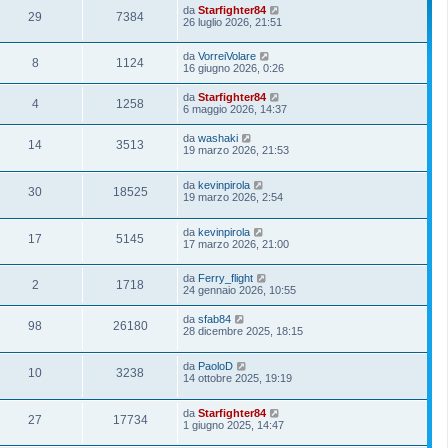
da
Starfighter84
29
7384
26 luglio 2026, 21:51
da
VorreiVolare
8
1124
16 giugno 2026, 0:26
da
Starfighter84
4
1258
6 maggio 2026, 14:37
da
washaki
14
3513
19 marzo 2026, 21:53
da
kevinpirola
30
18525
19 marzo 2026, 2:54
da
kevinpirola
17
5145
17 marzo 2026, 21:00
da
Ferry_flight
2
1718
24 gennaio 2026, 10:55
da
sfab84
98
26180
28 dicembre 2025, 18:15
da
PaoloD
10
3238
14 ottobre 2025, 19:19
da
Starfighter84
27
17734
1 giugno 2025, 14:47