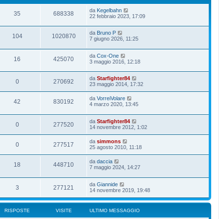
da
Kegelbahn
35
688338
22 febbraio 2023, 17:09
da
Bruno P
104
1020870
7 giugno 2026, 11:25
da
Cox-One
16
425070
3 maggio 2016, 12:18
da
Starfighter84
0
270692
23 maggio 2014, 17:32
da
VorreiVolare
42
830192
4 marzo 2020, 13:45
da
Starfighter84
0
277520
14 novembre 2012, 1:02
da
simmons
0
277517
25 agosto 2010, 11:18
da
daccia
18
448710
7 maggio 2024, 14:27
da
Giannide
3
277121
14 novembre 2019, 19:48
RISPOSTE
VISITE
ULTIMO MESSAGGIO