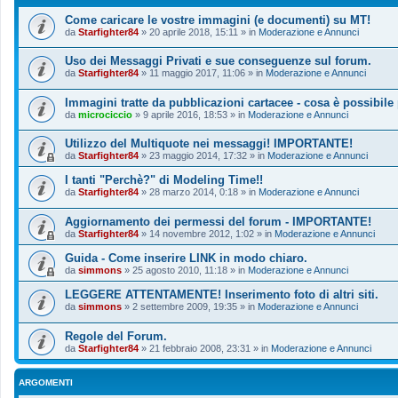
Come caricare le vostre immagini (e documenti) su MT!
da
Starfighter84
»
20 aprile 2018, 15:11
» in
Moderazione e Annunci
Uso dei Messaggi Privati e sue conseguenze sul forum.
da
Starfighter84
»
11 maggio 2017, 11:06
» in
Moderazione e Annunci
Immagini tratte da pubblicazioni cartacee - cosa è possibile
da
microciccio
»
9 aprile 2016, 18:53
» in
Moderazione e Annunci
Utilizzo del Multiquote nei messaggi! IMPORTANTE!
da
Starfighter84
»
23 maggio 2014, 17:32
» in
Moderazione e Annunci
I tanti "Perchè?" di Modeling Time!!
da
Starfighter84
»
28 marzo 2014, 0:18
» in
Moderazione e Annunci
Aggiornamento dei permessi del forum - IMPORTANTE!
da
Starfighter84
»
14 novembre 2012, 1:02
» in
Moderazione e Annunci
Guida - Come inserire LINK in modo chiaro.
da
simmons
»
25 agosto 2010, 11:18
» in
Moderazione e Annunci
LEGGERE ATTENTAMENTE! Inserimento foto di altri siti.
da
simmons
»
2 settembre 2009, 19:35
» in
Moderazione e Annunci
Regole del Forum.
da
Starfighter84
»
21 febbraio 2008, 23:31
» in
Moderazione e Annunci
ARGOMENTI