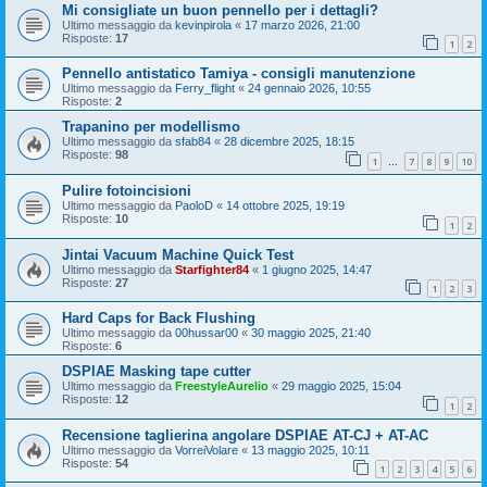
Mi consigliate un buon pennello per i dettagli?
Ultimo messaggio da
kevinpirola
«
17 marzo 2026, 21:00
Risposte:
17
1
2
Pennello antistatico Tamiya - consigli manutenzione
Ultimo messaggio da
Ferry_flight
«
24 gennaio 2026, 10:55
Risposte:
2
Trapanino per modellismo
Ultimo messaggio da
sfab84
«
28 dicembre 2025, 18:15
Risposte:
98
1
7
8
9
10
…
Pulire fotoincisioni
Ultimo messaggio da
PaoloD
«
14 ottobre 2025, 19:19
Risposte:
10
1
2
Jintai Vacuum Machine Quick Test
Ultimo messaggio da
Starfighter84
«
1 giugno 2025, 14:47
Risposte:
27
1
2
3
Hard Caps for Back Flushing
Ultimo messaggio da
00hussar00
«
30 maggio 2025, 21:40
Risposte:
6
DSPIAE Masking tape cutter
Ultimo messaggio da
FreestyleAurelio
«
29 maggio 2025, 15:04
Risposte:
12
1
2
Recensione taglierina angolare DSPIAE AT-CJ + AT-AC
Ultimo messaggio da
VorreiVolare
«
13 maggio 2025, 10:11
Risposte:
54
1
2
3
4
5
6