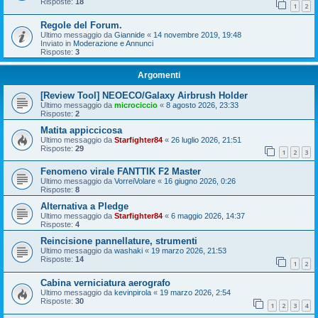
Risposte:
18
1
2
Regole del Forum.
Ultimo messaggio da
Giannide
«
14 novembre 2019, 19:48
Inviato in
Moderazione e Annunci
Risposte:
3
Argomenti
[Review Tool] NEOECO/Galaxy Airbrush Holder
Ultimo messaggio da
microciccio
«
8 agosto 2026, 23:33
Risposte:
2
Matita appiccicosa
Ultimo messaggio da
Starfighter84
«
26 luglio 2026, 21:51
Risposte:
29
1
2
3
Fenomeno virale FANTTIK F2 Master
Ultimo messaggio da
VorreiVolare
«
16 giugno 2026, 0:26
Risposte:
8
Alternativa a Pledge
Ultimo messaggio da
Starfighter84
«
6 maggio 2026, 14:37
Risposte:
4
Reincisione pannellature, strumenti
Ultimo messaggio da
washaki
«
19 marzo 2026, 21:53
Risposte:
14
1
2
Cabina verniciatura aerografo
Ultimo messaggio da
kevinpirola
«
19 marzo 2026, 2:54
Risposte:
30
1
2
3
4