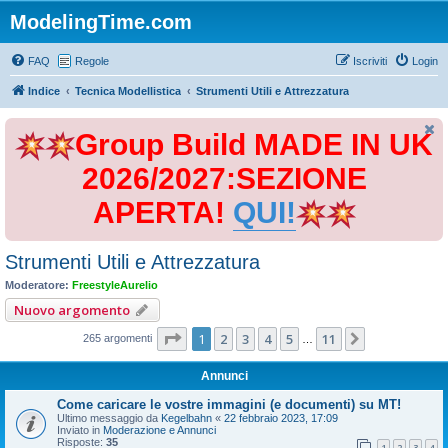
ModelingTime.com
FAQ
Regole
Iscriviti
Login
Indice
Tecnica Modellistica
Strumenti Utili e Attrezzatura
Group Build MADE IN UK
2026/2027:SEZIONE
APERTA!
QUI!
Strumenti Utili e Attrezzatura
Moderatore:
FreestyleAurelio
Nuovo argomento
Pagina
1
di
11
1
2
3
4
5
11
Prossimo
265 argomenti
…
Annunci
Come caricare le vostre immagini (e documenti) su MT!
Ultimo messaggio da
Kegelbahn
«
22 febbraio 2023, 17:09
Inviato in
Moderazione e Annunci
Risposte:
35
1
2
3
4