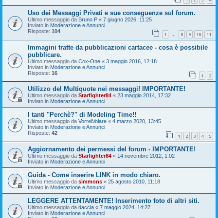
Uso dei Messaggi Privati e sue conseguenze sul forum.
Ultimo messaggio da
Bruno P
«
7 giugno 2026, 11:25
Inviato in
Moderazione e Annunci
Risposte:
104
1
8
9
10
11
…
Immagini tratte da pubblicazioni cartacee - cosa è possibile
pubblicare.
Ultimo messaggio da
Cox-One
«
3 maggio 2016, 12:18
Inviato in
Moderazione e Annunci
Risposte:
16
1
2
Utilizzo del Multiquote nei messaggi! IMPORTANTE!
Ultimo messaggio da
Starfighter84
«
23 maggio 2014, 17:32
Inviato in
Moderazione e Annunci
I tanti "Perchè?" di Modeling Time!!
Ultimo messaggio da
VorreiVolare
«
4 marzo 2020, 13:45
Inviato in
Moderazione e Annunci
Risposte:
42
1
2
3
4
5
Aggiornamento dei permessi del forum - IMPORTANTE!
Ultimo messaggio da
Starfighter84
«
14 novembre 2012, 1:02
Inviato in
Moderazione e Annunci
Guida - Come inserire LINK in modo chiaro.
Ultimo messaggio da
simmons
«
25 agosto 2010, 11:18
Inviato in
Moderazione e Annunci
LEGGERE ATTENTAMENTE! Inserimento foto di altri siti.
Ultimo messaggio da
daccia
«
7 maggio 2024, 14:27
Inviato in
Moderazione e Annunci