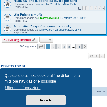
Realizzazione supporto da lavoro per aerei
Ultimo messaggio da
ponisch
«
20 ottobre 2024, 15:47
Risposte:
55
1
2
3
4
5
6
Wet Palette e muffa
Ultimo messaggio da
FreestyleAurelio
«
2 ottobre 2024, 18:44
Risposte:
1
Alternativa "vegan" a pennelli Kolinsky
Ultimo messaggio da
VorreiVolare
«
26 agosto 2024, 15:44
Risposte:
6
Nuovo argomento
Pagina
1
di
11
1
2
3
4
5
11
Prossimo
265 argomenti
…
Vai a
PERMESSI FORUM
Non puoi
aprire nuovi argomenti
Non puoi
rispondere negli argomenti
Questo sito utilizza cookie al fine di fornire la
Non puoi
modificare i tuoi messaggi
migliore navigazione possibile
Non puoi
cancellare i tuoi messaggi
Non puoi
inviare allegati
Ulteriori informazioni
Indice
Contattaci
Cancella cookie
Tutti gli orari sono
UTC+02:00
Accetto
Creato da
phpBB
® Forum Software © phpBB Limited
Traduzione Italiana
phpBB-Italia.it