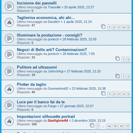
Incisione dei pannelli
Ultimo messaggio da
Tneuville
«
20 aprile 2025, 12:27
Risposte:
5
Taglierina economica, ahi ahi...
Ultimo messaggio da
DavideV
«
1 aprile 2025, 21:24
Risposte:
47
1
2
3
4
5
Illuminare la postazione - consigli?
Ultimo messaggio da
ponisch
«
28 febbraio 2025, 22:05
Risposte:
5
Negozi di Belle arti? Contaminazioni?
Ultimo messaggio da
ponisch
«
28 febbraio 2025, 7:05
Risposte:
15
1
2
Pulitore ad ultrasuoni
Ultimo messaggio da
JethroVirgi
«
27 febbraio 2025, 21:20
Risposte:
19
1
2
Plotter da taglio
Ultimo messaggio da
Geometrino82
«
23 febbraio 2025, 15:38
Risposte:
40
1
2
3
4
5
Luce per il banco fai da te
Ultimo messaggio da
Fargo
«
27 gennaio 2025, 22:07
Risposte:
6
Impostazioni silhouette portrait
Ultimo messaggio da
Starfighter84
«
2 dicembre 2024, 13:19
Risposte:
166
1
14
15
16
17
…