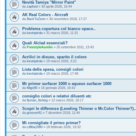
Novità Tamiya "Mirror Paint"
da
zaphod
»
30 aprile 2026, 16:44
AK Real Colors - Aircraft
da
BackToZeon
»
30 novembre 2018, 17:27
Problema copertura col bianco opaco..
da
kevinpirola
»
31 marzo 2026, 11:31
Quali Alclad essenziali?
da
FreestyleAurelio
»
26 settembre 2011, 13:43
Acrilici in disuso, sparito il colore
da
kevinpirola
»
19 marzo 2026, 3:22
Lista della spesa, consigli colori
da
kevinpirola
»
10 marzo 2026, 17:46
Mr primer surfacer 1000 o aqueus surfacer 1000
da
Migo95
»
16 gennaio 2026, 16:42
consiglio colori e relativi diluenti etc
da
flyman_fishing
»
12 marzo 2026, 18:17
Scopri le differenze (Leveling Thinner o Mr.Color Thinner?)..
da
groover81
»
7 dicembre 2018, 11:44
Mi consigliate il primo primer?
da
Litfiba1980
»
18 febbraio 2026, 19:32