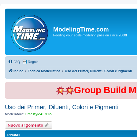
ModelingTime.com
Feeding your scale modelling passion since 2008!
FAQ
Regole
Indice
Tecnica Modellistica
Uso dei Primer, Diluenti, Colori e Pigmenti
Group Build 
Uso dei Primer, Diluenti, Colori e Pigmenti
Moderatore:
FreestyleAurelio
Nuovo argomento
ANNUNCI