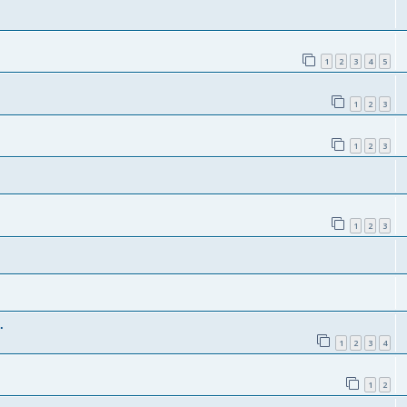
1
2
3
4
5
1
2
3
1
2
3
1
2
3
.
1
2
3
4
1
2