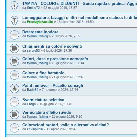
TAMIYA - COLORI e DILUENTI - Guida rapida e pratica. Aggi
da
Smiris72
»
22 maggio 2019, 15:57
Lumeggiature, lavaggi e filtri nel modellismo statico: le diff
da
FreestyleAurelio
»
16 dicembre 2015, 14:50
Detergente inodore
da
flyman_fishing
»
23 luglio 2026, 7:55
Chiarimenti su colori e solventi
da
sergio53
»
6 luglio 2026, 17:36
Colori, duse e pressione aerografo
da
flyman_fishing
»
16 giugno 2026, 11:14
Colore a fine barattolo
da
flyman_fishing
»
21 giugno 2026, 12:43
Paint remover - Accetto consigli
da
Bade89
»
7 novembre 2024, 12:44
Sverniciatura selettiva
da
Fargo
»
15 giugno 2026, 10:40
Verniciatura effetto ruvido
da
flyman_fishing
»
11 giugno 2026, 9:10
Colorazioni motori, vallejo alternativa alclad?
da
kevinpirola
»
12 aprile 2026, 9:54