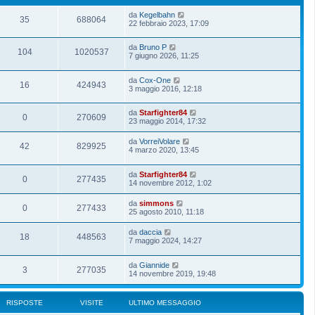
da
Kegelbahn
35
688064
22 febbraio 2023, 17:09
da
Bruno P
104
1020537
7 giugno 2026, 11:25
da
Cox-One
16
424943
3 maggio 2016, 12:18
da
Starfighter84
0
270609
23 maggio 2014, 17:32
da
VorreiVolare
42
829925
4 marzo 2020, 13:45
da
Starfighter84
0
277435
14 novembre 2012, 1:02
da
simmons
0
277433
25 agosto 2010, 11:18
da
daccia
18
448563
7 maggio 2024, 14:27
da
Giannide
3
277035
14 novembre 2019, 19:48
RISPOSTE
VISITE
ULTIMO MESSAGGIO