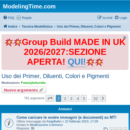
ModelingTime.com
FAQ
Regole
Iscriviti
Login
Indice
Tecnica Modellistica
Uso dei Primer, Diluenti, Colori e Pigmenti
Group Build MADE IN UK
2026/2027:SEZIONE
APERTA!
QUI!
Uso dei Primer, Diluenti, Colori e Pigmenti
Moderatore:
FreestyleAurelio
Nuovo argomento
Pagina
1
di
32
1
2
3
4
5
32
Prossimo
781 argomenti
…
Annunci
Come caricare le vostre immagini (e documenti) su MT!
Ultimo messaggio da
Kegelbahn
«
22 febbraio 2023, 17:09
Inviato in
Moderazione e Annunci
Risposte:
35
1
2
3
4