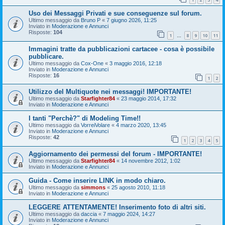
Uso dei Messaggi Privati e sue conseguenze sul forum.
Ultimo messaggio da
Bruno P
«
7 giugno 2026, 11:25
Inviato in
Moderazione e Annunci
Risposte:
104
1
8
9
10
11
…
Immagini tratte da pubblicazioni cartacee - cosa è possibile
pubblicare.
Ultimo messaggio da
Cox-One
«
3 maggio 2016, 12:18
Inviato in
Moderazione e Annunci
Risposte:
16
1
2
Utilizzo del Multiquote nei messaggi! IMPORTANTE!
Ultimo messaggio da
Starfighter84
«
23 maggio 2014, 17:32
Inviato in
Moderazione e Annunci
I tanti "Perchè?" di Modeling Time!!
Ultimo messaggio da
VorreiVolare
«
4 marzo 2020, 13:45
Inviato in
Moderazione e Annunci
Risposte:
42
1
2
3
4
5
Aggiornamento dei permessi del forum - IMPORTANTE!
Ultimo messaggio da
Starfighter84
«
14 novembre 2012, 1:02
Inviato in
Moderazione e Annunci
Guida - Come inserire LINK in modo chiaro.
Ultimo messaggio da
simmons
«
25 agosto 2010, 11:18
Inviato in
Moderazione e Annunci
LEGGERE ATTENTAMENTE! Inserimento foto di altri siti.
Ultimo messaggio da
daccia
«
7 maggio 2024, 14:27
Inviato in
Moderazione e Annunci