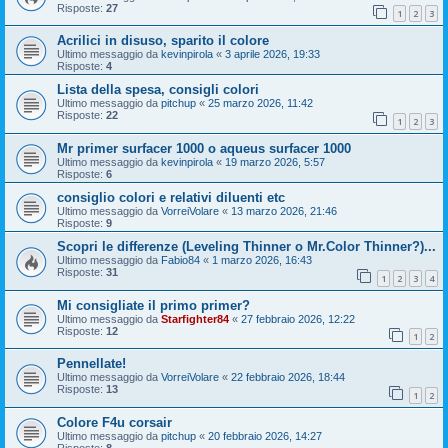
Risposte:
27
1
2
3
Acrilici in disuso, sparito il colore
Ultimo messaggio da
kevinpirola
«
3 aprile 2026, 19:33
Risposte:
4
Lista della spesa, consigli colori
Ultimo messaggio da
pitchup
«
25 marzo 2026, 11:42
Risposte:
22
1
2
3
Mr primer surfacer 1000 o aqueus surfacer 1000
Ultimo messaggio da
kevinpirola
«
19 marzo 2026, 5:57
Risposte:
6
consiglio colori e relativi diluenti etc
Ultimo messaggio da
VorreiVolare
«
13 marzo 2026, 21:46
Risposte:
9
Scopri le differenze (Leveling Thinner o Mr.Color Thinner?)...
Ultimo messaggio da
Fabio84
«
1 marzo 2026, 16:43
Risposte:
31
1
2
3
4
Mi consigliate il primo primer?
Ultimo messaggio da
Starfighter84
«
27 febbraio 2026, 12:22
Risposte:
12
1
2
Pennellate!
Ultimo messaggio da
VorreiVolare
«
22 febbraio 2026, 18:44
Risposte:
13
1
2
Colore F4u corsair
Ultimo messaggio da
pitchup
«
20 febbraio 2026, 14:27