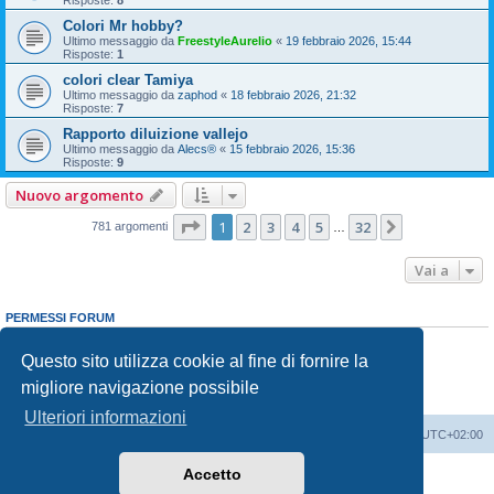
Risposte:
8
Colori Mr hobby?
Ultimo messaggio da
FreestyleAurelio
«
19 febbraio 2026, 15:44
Risposte:
1
colori clear Tamiya
Ultimo messaggio da
zaphod
«
18 febbraio 2026, 21:32
Risposte:
7
Rapporto diluizione vallejo
Ultimo messaggio da
Alecs®
«
15 febbraio 2026, 15:36
Risposte:
9
Nuovo argomento
Pagina
1
di
32
1
2
3
4
5
32
Prossimo
781 argomenti
…
Vai a
PERMESSI FORUM
Non puoi
aprire nuovi argomenti
Non puoi
rispondere negli argomenti
Questo sito utilizza cookie al fine di fornire la
Non puoi
modificare i tuoi messaggi
migliore navigazione possibile
Non puoi
cancellare i tuoi messaggi
Non puoi
inviare allegati
Ulteriori informazioni
Indice
Contattaci
Cancella cookie
Tutti gli orari sono
UTC+02:00
Accetto
Creato da
phpBB
® Forum Software © phpBB Limited
Traduzione Italiana
phpBB-Italia.it