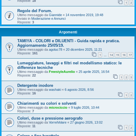
Risposte:
18
1
2
Regole del Forum.
Ultimo messaggio da
Giannide
«
14 novembre 2019, 19:48
Inviato in
Moderazione e Annunci
Risposte:
3
Argomenti
TAMIYA - COLORI e DILUENTI - Guida rapida e pratica.
Aggiornamento 25/05/19.
Ultimo messaggio da
agoluc78
«
20 dicembre 2025, 11:21
Risposte:
161
1
14
15
16
17
…
Lumeggiature, lavaggi e filtri nel modellismo statico: le
differenze tecniche
Ultimo messaggio da
FreestyleAurelio
«
25 aprile 2025, 16:54
Risposte:
22
1
2
3
Detergente inodore
Ultimo messaggio da
washaki
«
6 agosto 2026, 8:56
Risposte:
16
1
2
Chiarimenti su colori e solventi
Ultimo messaggio da
microciccio
«
9 luglio 2026, 10:44
Risposte:
7
Colori, duse e pressione aerografo
Ultimo messaggio da
VorreiVolare
«
27 giugno 2026, 13:02
Risposte:
11
1
2
Colore a fine barattolo