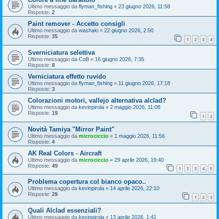
Ultimo messaggio da
flyman_fishing
«
23 giugno 2026, 11:58
Risposte:
2
Paint remover - Accetto consigli
Ultimo messaggio da
washaki
«
22 giugno 2026, 2:50
Risposte:
35
1
2
3
4
Sverniciatura selettiva
Ultimo messaggio da
CoB
«
16 giugno 2026, 7:35
Risposte:
8
Verniciatura effetto ruvido
Ultimo messaggio da
flyman_fishing
«
11 giugno 2026, 17:18
Risposte:
3
Colorazioni motori, vallejo alternativa alclad?
Ultimo messaggio da
kevinpirola
«
2 maggio 2026, 11:08
Risposte:
19
1
2
Novità Tamiya "Mirror Paint"
Ultimo messaggio da
microciccio
«
1 maggio 2026, 11:56
Risposte:
4
AK Real Colors - Aircraft
Ultimo messaggio da
microciccio
«
29 aprile 2026, 19:40
Risposte:
49
1
2
3
4
5
Problema copertura col bianco opaco..
Ultimo messaggio da
kevinpirola
«
14 aprile 2026, 22:10
Risposte:
29
1
2
3
Quali Alclad essenziali?
Ultimo messaggio da
kevinpirola
«
13 aprile 2026, 1:41