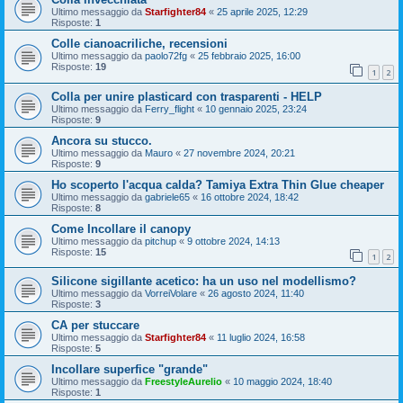
Ultimo messaggio da
Starfighter84
«
25 aprile 2025, 12:29
Risposte:
1
Colle cianoacriliche, recensioni
Ultimo messaggio da
paolo72fg
«
25 febbraio 2025, 16:00
Risposte:
19
1
2
Colla per unire plasticard con trasparenti - HELP
Ultimo messaggio da
Ferry_flight
«
10 gennaio 2025, 23:24
Risposte:
9
Ancora su stucco.
Ultimo messaggio da
Mauro
«
27 novembre 2024, 20:21
Risposte:
9
Ho scoperto l'acqua calda? Tamiya Extra Thin Glue cheaper
Ultimo messaggio da
gabriele65
«
16 ottobre 2024, 18:42
Risposte:
8
Come Incollare il canopy
Ultimo messaggio da
pitchup
«
9 ottobre 2024, 14:13
Risposte:
15
1
2
Silicone sigillante acetico: ha un uso nel modellismo?
Ultimo messaggio da
VorreiVolare
«
26 agosto 2024, 11:40
Risposte:
3
CA per stuccare
Ultimo messaggio da
Starfighter84
«
11 luglio 2024, 16:58
Risposte:
5
Incollare superfice "grande"
Ultimo messaggio da
FreestyleAurelio
«
10 maggio 2024, 18:40
Risposte:
1