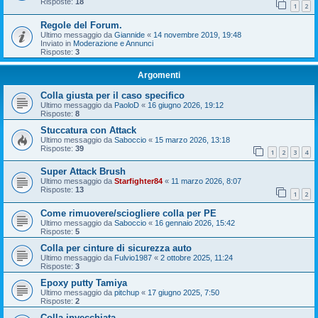
Risposte:
18
1
2
Regole del Forum.
Ultimo messaggio da
Giannide
«
14 novembre 2019, 19:48
Inviato in
Moderazione e Annunci
Risposte:
3
Argomenti
Colla giusta per il caso specifico
Ultimo messaggio da
PaoloD
«
16 giugno 2026, 19:12
Risposte:
8
Stuccatura con Attack
Ultimo messaggio da
Saboccio
«
15 marzo 2026, 13:18
Risposte:
39
1
2
3
4
Super Attack Brush
Ultimo messaggio da
Starfighter84
«
11 marzo 2026, 8:07
Risposte:
13
1
2
Come rimuovere/sciogliere colla per PE
Ultimo messaggio da
Saboccio
«
16 gennaio 2026, 15:42
Risposte:
5
Colla per cinture di sicurezza auto
Ultimo messaggio da
Fulvio1987
«
2 ottobre 2025, 11:24
Risposte:
3
Epoxy putty Tamiya
Ultimo messaggio da
pitchup
«
17 giugno 2025, 7:50
Risposte:
2
Colla invecchiata