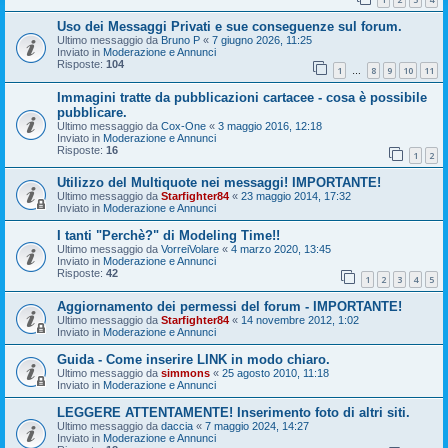
Uso dei Messaggi Privati e sue conseguenze sul forum.
Ultimo messaggio da
Bruno P
«
7 giugno 2026, 11:25
Inviato in
Moderazione e Annunci
Risposte:
104
1
8
9
10
11
…
Immagini tratte da pubblicazioni cartacee - cosa è possibile
pubblicare.
Ultimo messaggio da
Cox-One
«
3 maggio 2016, 12:18
Inviato in
Moderazione e Annunci
Risposte:
16
1
2
Utilizzo del Multiquote nei messaggi! IMPORTANTE!
Ultimo messaggio da
Starfighter84
«
23 maggio 2014, 17:32
Inviato in
Moderazione e Annunci
I tanti "Perchè?" di Modeling Time!!
Ultimo messaggio da
VorreiVolare
«
4 marzo 2020, 13:45
Inviato in
Moderazione e Annunci
Risposte:
42
1
2
3
4
5
Aggiornamento dei permessi del forum - IMPORTANTE!
Ultimo messaggio da
Starfighter84
«
14 novembre 2012, 1:02
Inviato in
Moderazione e Annunci
Guida - Come inserire LINK in modo chiaro.
Ultimo messaggio da
simmons
«
25 agosto 2010, 11:18
Inviato in
Moderazione e Annunci
LEGGERE ATTENTAMENTE! Inserimento foto di altri siti.
Ultimo messaggio da
daccia
«
7 maggio 2024, 14:27
Inviato in
Moderazione e Annunci