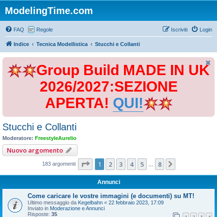
ModelingTime.com
FAQ
Regole
Iscriviti
Login
Indice
Tecnica Modellistica
Stucchi e Collanti
Group Build MADE IN UK
2026/2027:SEZIONE
APERTA!
QUI!
Stucchi e Collanti
Moderatore:
FreestyleAurelio
Nuovo argomento
Pagina
1
di
8
1
2
3
4
5
8
Prossimo
183 argomenti
…
Annunci
Come caricare le vostre immagini (e documenti) su MT!
Ultimo messaggio da
Kegelbahn
«
22 febbraio 2023, 17:09
Inviato in
Moderazione e Annunci
Risposte:
35
1
2
3
4