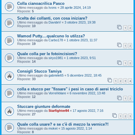
Colla cianoacrilica Pasco
Ultimo messaggio da
Ivons
«
28 aprile 2024, 14:19
Risposte:
5
Scelta dei collanti, con cosa iniziare?
Ultimo messaggio da
DavideV
«
3 ottobre 2023, 19:38
Risposte:
10
1
2
Wamod Putty....qualcuno lo utilzza?
Ultimo messaggio da
Carbo178
«
1 ottobre 2023, 11:37
Risposte:
19
1
2
Quale colla per le fotoincisioni?
Ultimo messaggio da
siryo1981
«
1 ottobre 2023, 9:51
Risposte:
14
1
2
Consigli Stucco Tamiya
Ultimo messaggio da
gabriele65
«
5 dicembre 2022, 18:45
Risposte:
33
1
2
3
4
colla e stucco per "fissare" i pesi in caso di aerei triciclo
Ultimo messaggio da
VorreiVolare
«
6 novembre 2022, 13:48
Risposte:
12
1
2
Stuccare giunture deformate
Ultimo messaggio da
Starfighter84
«
17 agosto 2022, 7:16
Risposte:
27
1
2
3
Quale colla usare? e se c'è di mezzo la vernice?!
Ultimo messaggio da
moket
«
15 agosto 2022, 1:14
Risposte:
8