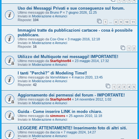
Uso dei Messaggi Privati e sue conseguenze sul forum.
Ultimo messaggio da
Bruno P
«
7 giugno 2026, 11:25
Inviato in
Moderazione e Annunci
Risposte:
104
1
8
9
10
11
…
Immagini tratte da pubblicazioni cartacee - cosa è possibile
pubblicare.
Ultimo messaggio da
Cox-One
«
3 maggio 2016, 12:18
Inviato in
Moderazione e Annunci
Risposte:
16
1
2
Utilizzo del Multiquote nei messaggi! IMPORTANTE!
Ultimo messaggio da
Starfighter84
«
23 maggio 2014, 17:32
Inviato in
Moderazione e Annunci
I tanti "Perchè?" di Modeling Time!!
Ultimo messaggio da
VorreiVolare
«
4 marzo 2020, 13:45
Inviato in
Moderazione e Annunci
Risposte:
42
1
2
3
4
5
Aggiornamento dei permessi del forum - IMPORTANTE!
Ultimo messaggio da
Starfighter84
«
14 novembre 2012, 1:02
Inviato in
Moderazione e Annunci
Guida - Come inserire LINK in modo chiaro.
Ultimo messaggio da
simmons
«
25 agosto 2010, 11:18
Inviato in
Moderazione e Annunci
LEGGERE ATTENTAMENTE! Inserimento foto di altri siti.
Ultimo messaggio da
daccia
«
7 maggio 2024, 14:27
Inviato in
Moderazione e Annunci