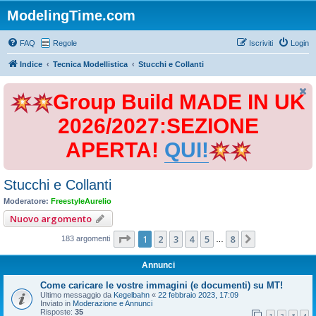
ModelingTime.com
FAQ
Regole
Iscriviti
Login
Indice
Tecnica Modellistica
Stucchi e Collanti
Group Build MADE IN UK
2026/2027:SEZIONE
APERTA!
QUI!
Stucchi e Collanti
Moderatore:
FreestyleAurelio
Nuovo argomento
Pagina
1
di
8
1
2
3
4
5
8
Prossimo
183 argomenti
…
Annunci
Come caricare le vostre immagini (e documenti) su MT!
Ultimo messaggio da
Kegelbahn
«
22 febbraio 2023, 17:09
Inviato in
Moderazione e Annunci
Risposte:
35
1
2
3
4