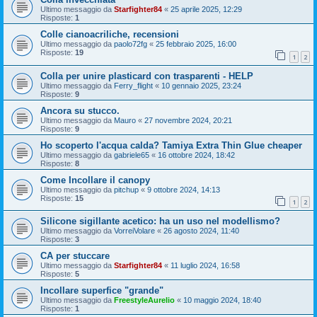
Ultimo messaggio da
Starfighter84
«
25 aprile 2025, 12:29
Risposte:
1
Colle cianoacriliche, recensioni
Ultimo messaggio da
paolo72fg
«
25 febbraio 2025, 16:00
Risposte:
19
1
2
Colla per unire plasticard con trasparenti - HELP
Ultimo messaggio da
Ferry_flight
«
10 gennaio 2025, 23:24
Risposte:
9
Ancora su stucco.
Ultimo messaggio da
Mauro
«
27 novembre 2024, 20:21
Risposte:
9
Ho scoperto l'acqua calda? Tamiya Extra Thin Glue cheaper
Ultimo messaggio da
gabriele65
«
16 ottobre 2024, 18:42
Risposte:
8
Come Incollare il canopy
Ultimo messaggio da
pitchup
«
9 ottobre 2024, 14:13
Risposte:
15
1
2
Silicone sigillante acetico: ha un uso nel modellismo?
Ultimo messaggio da
VorreiVolare
«
26 agosto 2024, 11:40
Risposte:
3
CA per stuccare
Ultimo messaggio da
Starfighter84
«
11 luglio 2024, 16:58
Risposte:
5
Incollare superfice "grande"
Ultimo messaggio da
FreestyleAurelio
«
10 maggio 2024, 18:40
Risposte:
1