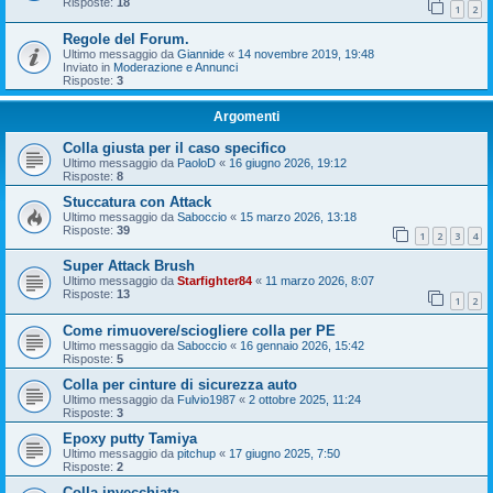
Risposte:
18
1
2
Regole del Forum.
Ultimo messaggio da
Giannide
«
14 novembre 2019, 19:48
Inviato in
Moderazione e Annunci
Risposte:
3
Argomenti
Colla giusta per il caso specifico
Ultimo messaggio da
PaoloD
«
16 giugno 2026, 19:12
Risposte:
8
Stuccatura con Attack
Ultimo messaggio da
Saboccio
«
15 marzo 2026, 13:18
Risposte:
39
1
2
3
4
Super Attack Brush
Ultimo messaggio da
Starfighter84
«
11 marzo 2026, 8:07
Risposte:
13
1
2
Come rimuovere/sciogliere colla per PE
Ultimo messaggio da
Saboccio
«
16 gennaio 2026, 15:42
Risposte:
5
Colla per cinture di sicurezza auto
Ultimo messaggio da
Fulvio1987
«
2 ottobre 2025, 11:24
Risposte:
3
Epoxy putty Tamiya
Ultimo messaggio da
pitchup
«
17 giugno 2025, 7:50
Risposte:
2
Colla invecchiata