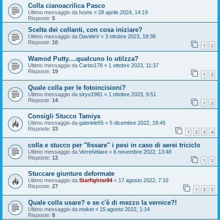
Colla cianoacrilica Pasco
Ultimo messaggio da
Ivons
«
28 aprile 2024, 14:19
Risposte:
5
Scelta dei collanti, con cosa iniziare?
Ultimo messaggio da
DavideV
«
3 ottobre 2023, 19:38
Risposte:
10
1
2
Wamod Putty....qualcuno lo utilzza?
Ultimo messaggio da
Carbo178
«
1 ottobre 2023, 11:37
Risposte:
19
1
2
Quale colla per le fotoincisioni?
Ultimo messaggio da
siryo1981
«
1 ottobre 2023, 9:51
Risposte:
14
1
2
Consigli Stucco Tamiya
Ultimo messaggio da
gabriele65
«
5 dicembre 2022, 18:45
Risposte:
33
1
2
3
4
colla e stucco per "fissare" i pesi in caso di aerei triciclo
Ultimo messaggio da
VorreiVolare
«
6 novembre 2022, 13:48
Risposte:
12
1
2
Stuccare giunture deformate
Ultimo messaggio da
Starfighter84
«
17 agosto 2022, 7:16
Risposte:
27
1
2
3
Quale colla usare? e se c'è di mezzo la vernice?!
Ultimo messaggio da
moket
«
15 agosto 2022, 1:14
Risposte:
8