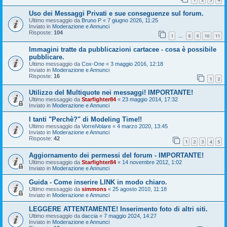
Uso dei Messaggi Privati e sue conseguenze sul forum.
Ultimo messaggio da
Bruno P
«
7 giugno 2026, 11:25
Inviato in
Moderazione e Annunci
Risposte:
104
1
8
9
10
11
…
Immagini tratte da pubblicazioni cartacee - cosa è possibile
pubblicare.
Ultimo messaggio da
Cox-One
«
3 maggio 2016, 12:18
Inviato in
Moderazione e Annunci
Risposte:
16
1
2
Utilizzo del Multiquote nei messaggi! IMPORTANTE!
Ultimo messaggio da
Starfighter84
«
23 maggio 2014, 17:32
Inviato in
Moderazione e Annunci
I tanti "Perchè?" di Modeling Time!!
Ultimo messaggio da
VorreiVolare
«
4 marzo 2020, 13:45
Inviato in
Moderazione e Annunci
Risposte:
42
1
2
3
4
5
Aggiornamento dei permessi del forum - IMPORTANTE!
Ultimo messaggio da
Starfighter84
«
14 novembre 2012, 1:02
Inviato in
Moderazione e Annunci
Guida - Come inserire LINK in modo chiaro.
Ultimo messaggio da
simmons
«
25 agosto 2010, 11:18
Inviato in
Moderazione e Annunci
LEGGERE ATTENTAMENTE! Inserimento foto di altri siti.
Ultimo messaggio da
daccia
«
7 maggio 2024, 14:27
Inviato in
Moderazione e Annunci