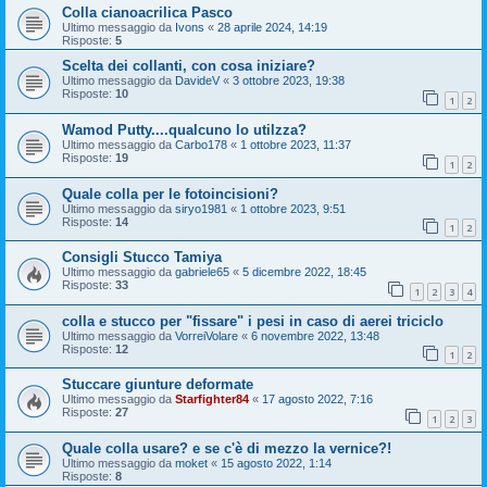
Colla cianoacrilica Pasco
Ultimo messaggio da
Ivons
«
28 aprile 2024, 14:19
Risposte:
5
Scelta dei collanti, con cosa iniziare?
Ultimo messaggio da
DavideV
«
3 ottobre 2023, 19:38
Risposte:
10
1
2
Wamod Putty....qualcuno lo utilzza?
Ultimo messaggio da
Carbo178
«
1 ottobre 2023, 11:37
Risposte:
19
1
2
Quale colla per le fotoincisioni?
Ultimo messaggio da
siryo1981
«
1 ottobre 2023, 9:51
Risposte:
14
1
2
Consigli Stucco Tamiya
Ultimo messaggio da
gabriele65
«
5 dicembre 2022, 18:45
Risposte:
33
1
2
3
4
colla e stucco per "fissare" i pesi in caso di aerei triciclo
Ultimo messaggio da
VorreiVolare
«
6 novembre 2022, 13:48
Risposte:
12
1
2
Stuccare giunture deformate
Ultimo messaggio da
Starfighter84
«
17 agosto 2022, 7:16
Risposte:
27
1
2
3
Quale colla usare? e se c'è di mezzo la vernice?!
Ultimo messaggio da
moket
«
15 agosto 2022, 1:14
Risposte:
8