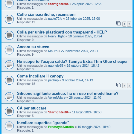
Ultimo messaggio da
Starfighter84
«
25 aprile 2025, 12:29
Risposte:
1
Colle cianoacriliche, recensioni
Ultimo messaggio da
paolo72fg
«
25 febbraio 2025, 16:00
Risposte:
19
1
2
Colla per unire plasticard con trasparenti - HELP
Ultimo messaggio da
Ferry_flight
«
10 gennaio 2025, 23:24
Risposte:
9
Ancora su stucco.
Ultimo messaggio da
Mauro
«
27 novembre 2024, 20:21
Risposte:
9
Ho scoperto l'acqua calda? Tamiya Extra Thin Glue cheaper
Ultimo messaggio da
gabriele65
«
16 ottobre 2024, 18:42
Risposte:
8
Come Incollare il canopy
Ultimo messaggio da
pitchup
«
9 ottobre 2024, 14:13
Risposte:
15
1
2
Silicone sigillante acetico: ha un uso nel modellismo?
Ultimo messaggio da
VorreiVolare
«
26 agosto 2024, 11:40
Risposte:
3
CA per stuccare
Ultimo messaggio da
Starfighter84
«
11 luglio 2024, 16:58
Risposte:
5
Incollare superfice "grande"
Ultimo messaggio da
FreestyleAurelio
«
10 maggio 2024, 18:40
Risposte:
1