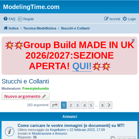
ModelingTime.com
FAQ
Regole
Iscriviti
Login
Indice
Tecnica Modellistica
Stucchi e Collanti
Group Build MADE IN UK
2026/2027:SEZIONE
APERTA!
QUI!
Stucchi e Collanti
Moderatore:
FreestyleAurelio
Nuovo argomento
Pagina
1
di
8
1
2
3
4
5
8
Prossimo
183 argomenti
…
Annunci
Come caricare le vostre immagini (e documenti) su MT!
Ultimo messaggio da
Kegelbahn
«
22 febbraio 2023, 17:09
Inviato in
Moderazione e Annunci
Risposte:
35
1
2
3
4