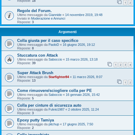
Risposte:
18
1
2
Regole del Forum.
Ultimo messaggio da
Giannide
«
14 novembre 2019, 19:48
Inviato in
Moderazione e Annunci
Risposte:
3
Argomenti
Colla giusta per il caso specifico
Ultimo messaggio da
PaoloD
«
16 giugno 2026, 19:12
Risposte:
8
Stuccatura con Attack
Ultimo messaggio da
Saboccio
«
15 marzo 2026, 13:18
Risposte:
39
1
2
3
4
Super Attack Brush
Ultimo messaggio da
Starfighter84
«
11 marzo 2026, 8:07
Risposte:
13
1
2
Come rimuovere/sciogliere colla per PE
Ultimo messaggio da
Saboccio
«
16 gennaio 2026, 15:42
Risposte:
5
Colla per cinture di sicurezza auto
Ultimo messaggio da
Fulvio1987
«
2 ottobre 2025, 11:24
Risposte:
3
Epoxy putty Tamiya
Ultimo messaggio da
pitchup
«
17 giugno 2025, 7:50
Risposte:
2
Colla invecchiata