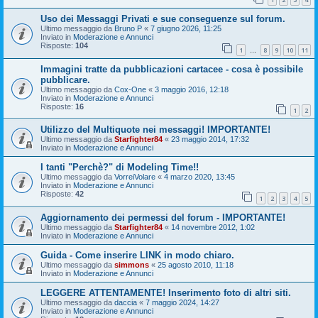
Uso dei Messaggi Privati e sue conseguenze sul forum.
Ultimo messaggio da
Bruno P
«
7 giugno 2026, 11:25
Inviato in
Moderazione e Annunci
Risposte:
104
1
8
9
10
11
…
Immagini tratte da pubblicazioni cartacee - cosa è possibile
pubblicare.
Ultimo messaggio da
Cox-One
«
3 maggio 2016, 12:18
Inviato in
Moderazione e Annunci
Risposte:
16
1
2
Utilizzo del Multiquote nei messaggi! IMPORTANTE!
Ultimo messaggio da
Starfighter84
«
23 maggio 2014, 17:32
Inviato in
Moderazione e Annunci
I tanti "Perchè?" di Modeling Time!!
Ultimo messaggio da
VorreiVolare
«
4 marzo 2020, 13:45
Inviato in
Moderazione e Annunci
Risposte:
42
1
2
3
4
5
Aggiornamento dei permessi del forum - IMPORTANTE!
Ultimo messaggio da
Starfighter84
«
14 novembre 2012, 1:02
Inviato in
Moderazione e Annunci
Guida - Come inserire LINK in modo chiaro.
Ultimo messaggio da
simmons
«
25 agosto 2010, 11:18
Inviato in
Moderazione e Annunci
LEGGERE ATTENTAMENTE! Inserimento foto di altri siti.
Ultimo messaggio da
daccia
«
7 maggio 2024, 14:27
Inviato in
Moderazione e Annunci