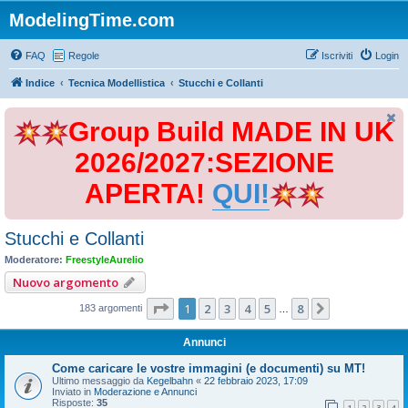
ModelingTime.com
FAQ
Regole
Iscriviti
Login
Indice
Tecnica Modellistica
Stucchi e Collanti
Group Build MADE IN UK
2026/2027:SEZIONE
APERTA!
QUI!
Stucchi e Collanti
Moderatore:
FreestyleAurelio
Nuovo argomento
Pagina
1
di
8
1
2
3
4
5
8
Prossimo
183 argomenti
…
Annunci
Come caricare le vostre immagini (e documenti) su MT!
Ultimo messaggio da
Kegelbahn
«
22 febbraio 2023, 17:09
Inviato in
Moderazione e Annunci
Risposte:
35
1
2
3
4