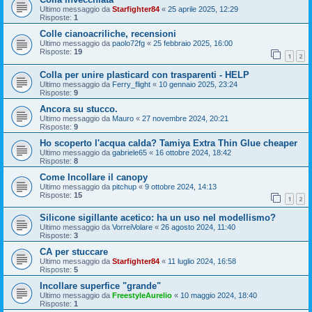
Ultimo messaggio da
Starfighter84
«
25 aprile 2025, 12:29
Risposte:
1
Colle cianoacriliche, recensioni
Ultimo messaggio da
paolo72fg
«
25 febbraio 2025, 16:00
Risposte:
19
1
2
Colla per unire plasticard con trasparenti - HELP
Ultimo messaggio da
Ferry_flight
«
10 gennaio 2025, 23:24
Risposte:
9
Ancora su stucco.
Ultimo messaggio da
Mauro
«
27 novembre 2024, 20:21
Risposte:
9
Ho scoperto l'acqua calda? Tamiya Extra Thin Glue cheaper
Ultimo messaggio da
gabriele65
«
16 ottobre 2024, 18:42
Risposte:
8
Come Incollare il canopy
Ultimo messaggio da
pitchup
«
9 ottobre 2024, 14:13
Risposte:
15
1
2
Silicone sigillante acetico: ha un uso nel modellismo?
Ultimo messaggio da
VorreiVolare
«
26 agosto 2024, 11:40
Risposte:
3
CA per stuccare
Ultimo messaggio da
Starfighter84
«
11 luglio 2024, 16:58
Risposte:
5
Incollare superfice "grande"
Ultimo messaggio da
FreestyleAurelio
«
10 maggio 2024, 18:40
Risposte:
1