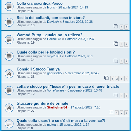
Colla cianoacrilica Pasco
Ultimo messaggio da
Ivons
«
28 aprile 2024, 14:19
Risposte:
5
Scelta dei collanti, con cosa iniziare?
Ultimo messaggio da
DavideV
«
3 ottobre 2023, 19:38
Risposte:
10
1
2
Wamod Putty....qualcuno lo utilzza?
Ultimo messaggio da
Carbo178
«
1 ottobre 2023, 11:37
Risposte:
19
1
2
Quale colla per le fotoincisioni?
Ultimo messaggio da
siryo1981
«
1 ottobre 2023, 9:51
Risposte:
14
1
2
Consigli Stucco Tamiya
Ultimo messaggio da
gabriele65
«
5 dicembre 2022, 18:45
Risposte:
33
1
2
3
4
colla e stucco per "fissare" i pesi in caso di aerei triciclo
Ultimo messaggio da
VorreiVolare
«
6 novembre 2022, 13:48
Risposte:
12
1
2
Stuccare giunture deformate
Ultimo messaggio da
Starfighter84
«
17 agosto 2022, 7:16
Risposte:
27
1
2
3
Quale colla usare? e se c'è di mezzo la vernice?!
Ultimo messaggio da
moket
«
15 agosto 2022, 1:14
Risposte:
8