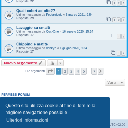
Risposte:
22
1
2
3
Quali colori ad olio??
Ultimo messaggio da
Federciccio
«
3 marzo 2021, 9:54
Risposte:
29
1
2
3
Lavaggio su smalti
Ultimo messaggio da
Cox-One
«
16 agosto 2020, 15:24
Risposte:
17
1
2
Chipping e matite
Ultimo messaggio da
drinkyb
«
1 giugno 2020, 9:34
Risposte:
17
1
2
Nuovo argomento
Pagina
1
di
7
1
2
3
4
5
7
Prossimo
172 argomenti
…
Vai a
PERMESSI FORUM
Non puoi
aprire nuovi argomenti
Non puoi
rispondere negli argomenti
Questo sito utilizza cookie al fine di fornire la
Non puoi
modificare i tuoi messaggi
migliore navigazione possibile
Non puoi
cancellare i tuoi messaggi
Non puoi
inviare allegati
Ulteriori informazioni
Indice
Contattaci
Cancella cookie
Tutti gli orari sono
UTC+02:00