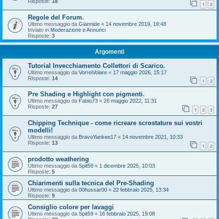
Risposte:
18
1
2
Regole del Forum.
Ultimo messaggio da
Giannide
«
14 novembre 2019, 19:48
Inviato in
Moderazione e Annunci
Risposte:
3
Argomenti
Tutorial Invecchiamento Collettori di Scarico.
Ultimo messaggio da
VorreiVolare
«
17 maggio 2026, 15:17
Risposte:
14
1
2
Pre Shading e Highlight con pigmenti.
Ultimo messaggio da
Fabio73
«
26 maggio 2022, 11:31
Risposte:
27
1
2
3
Chipping Technique - come ricreare scrostature sui vostri
modelli!
Ultimo messaggio da
BravoYankee17
«
14 novembre 2021, 10:33
Risposte:
13
1
2
prodotto weathering
Ultimo messaggio da
Spit59
«
1 dicembre 2025, 10:03
Risposte:
5
Chiarimenti sulla tecnica del Pre-Shading
Ultimo messaggio da
00hussar00
«
22 febbraio 2025, 13:34
Risposte:
9
Consiglio colore per lavaggi
Ultimo messaggio da
Spit59
«
16 febbraio 2025, 19:08