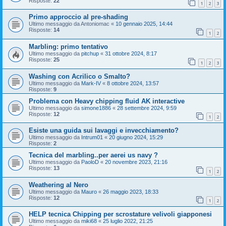
Risposte:
22
1
2
3
Primo approccio al pre-shading
Ultimo messaggio da
Antoniomac
«
10 gennaio 2025, 14:44
Risposte:
14
1
2
Marbling: primo tentativo
Ultimo messaggio da
pitchup
«
31 ottobre 2024, 8:17
Risposte:
25
1
2
3
Washing con Acrilico o Smalto?
Ultimo messaggio da
Mark-IV
«
8 ottobre 2024, 13:57
Risposte:
9
Problema con Heavy chipping fluid AK interactive
Ultimo messaggio da
simone1886
«
28 settembre 2024, 9:59
Risposte:
12
1
2
Esiste una guida sui lavaggi e invecchiamento?
Ultimo messaggio da
Intrum01
«
20 giugno 2024, 15:29
Risposte:
2
Tecnica del marbling..per aerei us navy ?
Ultimo messaggio da
PaoloD
«
20 novembre 2023, 21:16
Risposte:
13
1
2
Weathering al Nero
Ultimo messaggio da
Mauro
«
26 maggio 2023, 18:33
Risposte:
12
1
2
HELP tecnica Chipping per scrostature velivoli giapponesi
Ultimo messaggio da
miki68
«
25 luglio 2022, 21:25