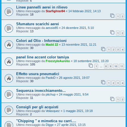
Risposte:
6
Linee pannelli aerei in rilievo
Ultimo messaggio da
Starfighter84
«
14 febbraio 2022, 14:13
Risposte:
18
1
2
Sfumature scarichi aerei
Ultimo messaggio da
aessio85
«
24 dicembre 2021, 5:10
Risposte:
13
1
2
Colori ad Olio - Informazioni
Ultimo messaggio da
Madd 22
«
13 novembre 2021, 11:21
Risposte:
30
1
2
3
4
panel line accent color tamiya
Ultimo messaggio da
FreestyleAurelio
«
18 settembre 2021, 15:20
Risposte:
105
1
8
9
10
11
…
Effetto usura pneumatici
Ultimo messaggio da
PaoloD
«
26 agosto 2021, 19:07
Risposte:
30
1
2
3
4
Sequenza invecchiamento...
Ultimo messaggio da
pitchup
«
24 maggio 2021, 9:54
Risposte:
11
1
2
Consigli per gli acquisti
Ultimo messaggio da
Velasquez
«
1 maggio 2021, 19:18
Risposte:
2
"Chipping " e mimetica su carri....
Ultimo messaggio da
Digge
«
27 aprile 2021, 13:15