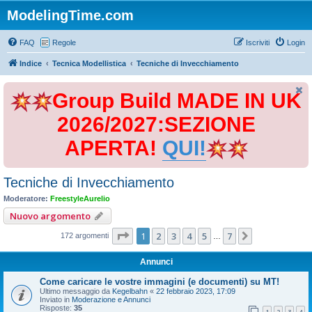
ModelingTime.com
FAQ
Regole
Iscriviti
Login
Indice
Tecnica Modellistica
Tecniche di Invecchiamento
Group Build MADE IN UK
2026/2027:SEZIONE
APERTA!
QUI!
Tecniche di Invecchiamento
Moderatore:
FreestyleAurelio
Nuovo argomento
Pagina
1
di
7
1
2
3
4
5
7
Prossimo
172 argomenti
…
Annunci
Come caricare le vostre immagini (e documenti) su MT!
Ultimo messaggio da
Kegelbahn
«
22 febbraio 2023, 17:09
Inviato in
Moderazione e Annunci
Risposte:
35
1
2
3
4