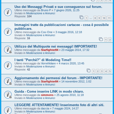
Uso dei Messaggi Privati e sue conseguenze sul forum.
Ultimo messaggio da
Bruno P
«
7 giugno 2026, 11:25
Inviato in
Moderazione e Annunci
Risposte:
104
1
8
9
10
11
…
Immagini tratte da pubblicazioni cartacee - cosa è possibile
pubblicare.
Ultimo messaggio da
Cox-One
«
3 maggio 2016, 12:18
Inviato in
Moderazione e Annunci
Risposte:
16
1
2
Utilizzo del Multiquote nei messaggi! IMPORTANTE!
Ultimo messaggio da
Starfighter84
«
23 maggio 2014, 17:32
Inviato in
Moderazione e Annunci
I tanti "Perchè?" di Modeling Time!!
Ultimo messaggio da
VorreiVolare
«
4 marzo 2020, 13:45
Inviato in
Moderazione e Annunci
Risposte:
42
1
2
3
4
5
Aggiornamento dei permessi del forum - IMPORTANTE!
Ultimo messaggio da
Starfighter84
«
14 novembre 2012, 1:02
Inviato in
Moderazione e Annunci
Guida - Come inserire LINK in modo chiaro.
Ultimo messaggio da
simmons
«
25 agosto 2010, 11:18
Inviato in
Moderazione e Annunci
LEGGERE ATTENTAMENTE! Inserimento foto di altri siti.
Ultimo messaggio da
daccia
«
7 maggio 2024, 14:27
Inviato in
Moderazione e Annunci