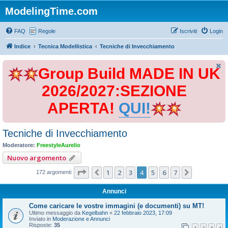
ModelingTime.com
FAQ
Regole
Iscriviti
Login
Indice
Tecnica Modellistica
Tecniche di Invecchiamento
Group Build MADE IN UK
2026/2027:SEZIONE
APERTA!
QUI!
Tecniche di Invecchiamento
Moderatore:
FreestyleAurelio
Nuovo argomento
Pagina
4
di
7
1
2
3
4
5
6
7
Precedente
Prossimo
172 argomenti
Annunci
Come caricare le vostre immagini (e documenti) su MT!
Ultimo messaggio da
Kegelbahn
«
22 febbraio 2023, 17:09
Inviato in
Moderazione e Annunci
Risposte:
35
1
2
3
4