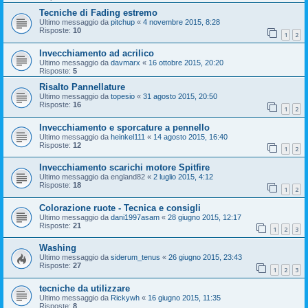
Tecniche di Fading estremo
Ultimo messaggio da
pitchup
«
4 novembre 2015, 8:28
Risposte:
10
1
2
Invecchiamento ad acrilico
Ultimo messaggio da
davmarx
«
16 ottobre 2015, 20:20
Risposte:
5
Risalto Pannellature
Ultimo messaggio da
topesio
«
31 agosto 2015, 20:50
Risposte:
16
1
2
Invecchiamento e sporcature a pennello
Ultimo messaggio da
heinkel111
«
14 agosto 2015, 16:40
Risposte:
12
1
2
Invecchiamento scarichi motore Spitfire
Ultimo messaggio da
england82
«
2 luglio 2015, 4:12
Risposte:
18
1
2
Colorazione ruote - Tecnica e consigli
Ultimo messaggio da
dani1997asam
«
28 giugno 2015, 12:17
Risposte:
21
1
2
3
Washing
Ultimo messaggio da
siderum_tenus
«
26 giugno 2015, 23:43
Risposte:
27
1
2
3
tecniche da utilizzare
Ultimo messaggio da
Rickywh
«
16 giugno 2015, 11:35
Risposte:
8