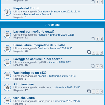
Risposte:
18
1
2
Regole del Forum.
Ultimo messaggio da
Giannide
«
14 novembre 2019, 19:48
Inviato in
Moderazione e Annunci
Risposte:
3
Argomenti
Lavaggi per neofiti (o quasi)
Ultimo messaggio da
fearless
«
10 marzo 2016, 16:18
Risposte:
12
1
2
Pannellature interpretate da Villalba
Ultimo messaggio da
DavideV
«
8 marzo 2016, 8:30
Risposte:
20
1
2
3
Lavaggi ad acquerello nel cockpit
Ultimo messaggio da
Spit104
«
4 marzo 2016, 8:22
Risposte:
16
1
2
Weathering su un c130
Ultimo messaggio da
pitchup
«
13 febbraio 2016, 13:53
Risposte:
6
AK interactive
Ultimo messaggio da
davide tex
«
11 dicembre 2015, 13:50
Risposte:
27
1
2
3
tecniche usura
Ultimo messaggio da
Fabio_lone
«
8 dicembre 2015, 21:26
Risposte:
5