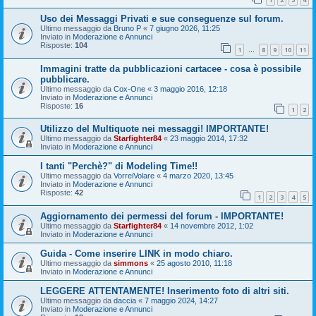
Uso dei Messaggi Privati e sue conseguenze sul forum.
Ultimo messaggio da
Bruno P
«
7 giugno 2026, 11:25
Inviato in
Moderazione e Annunci
Risposte:
104
1
8
9
10
11
…
Immagini tratte da pubblicazioni cartacee - cosa è possibile
pubblicare.
Ultimo messaggio da
Cox-One
«
3 maggio 2016, 12:18
Inviato in
Moderazione e Annunci
Risposte:
16
1
2
Utilizzo del Multiquote nei messaggi! IMPORTANTE!
Ultimo messaggio da
Starfighter84
«
23 maggio 2014, 17:32
Inviato in
Moderazione e Annunci
I tanti "Perchè?" di Modeling Time!!
Ultimo messaggio da
VorreiVolare
«
4 marzo 2020, 13:45
Inviato in
Moderazione e Annunci
Risposte:
42
1
2
3
4
5
Aggiornamento dei permessi del forum - IMPORTANTE!
Ultimo messaggio da
Starfighter84
«
14 novembre 2012, 1:02
Inviato in
Moderazione e Annunci
Guida - Come inserire LINK in modo chiaro.
Ultimo messaggio da
simmons
«
25 agosto 2010, 11:18
Inviato in
Moderazione e Annunci
LEGGERE ATTENTAMENTE! Inserimento foto di altri siti.
Ultimo messaggio da
daccia
«
7 maggio 2024, 14:27
Inviato in
Moderazione e Annunci