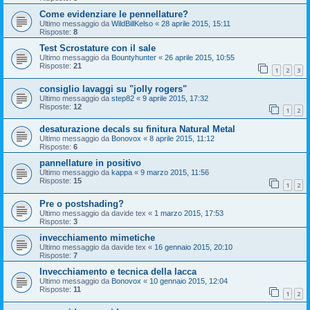
Come evidenziare le pennellature?
Ultimo messaggio da
WildBillKelso
«
28 aprile 2015, 15:11
Risposte:
8
Test Scrostature con il sale
Ultimo messaggio da
Bountyhunter
«
26 aprile 2015, 10:55
Risposte:
21
1
2
3
consiglio lavaggi su "jolly rogers"
Ultimo messaggio da
step82
«
9 aprile 2015, 17:32
Risposte:
12
1
2
desaturazione decals su finitura Natural Metal
Ultimo messaggio da
Bonovox
«
8 aprile 2015, 11:12
Risposte:
6
pannellature in positivo
Ultimo messaggio da
kappa
«
9 marzo 2015, 11:56
Risposte:
15
1
2
Pre o postshading?
Ultimo messaggio da
davide tex
«
1 marzo 2015, 17:53
Risposte:
3
invecchiamento mimetiche
Ultimo messaggio da
davide tex
«
16 gennaio 2015, 20:10
Risposte:
7
Invecchiamento e tecnica della lacca
Ultimo messaggio da
Bonovox
«
10 gennaio 2015, 12:04
Risposte:
11
1
2