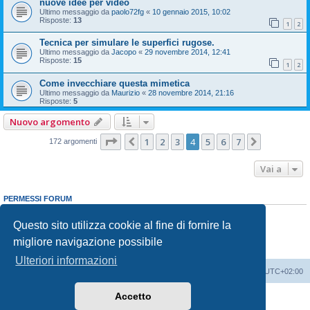
nuove idee per video
Ultimo messaggio da
paolo72fg
«
10 gennaio 2015, 10:02
Risposte:
13
1
2
Tecnica per simulare le superfici rugose.
Ultimo messaggio da
Jacopo
«
29 novembre 2014, 12:41
Risposte:
15
1
2
Come invecchiare questa mimetica
Ultimo messaggio da
Maurizio
«
28 novembre 2014, 21:16
Risposte:
5
Nuovo argomento
Pagina
4
di
7
1
2
3
4
5
6
7
Precedente
Prossimo
172 argomenti
Vai a
PERMESSI FORUM
Non puoi
aprire nuovi argomenti
Non puoi
rispondere negli argomenti
Questo sito utilizza cookie al fine di fornire la
Non puoi
modificare i tuoi messaggi
migliore navigazione possibile
Non puoi
cancellare i tuoi messaggi
Non puoi
inviare allegati
Ulteriori informazioni
Indice
Contattaci
Cancella cookie
Tutti gli orari sono
UTC+02:00
Accetto
Creato da
phpBB
® Forum Software © phpBB Limited
Traduzione Italiana
phpBB-Italia.it