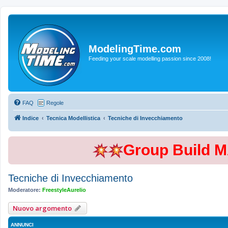
ModelingTime.com
Feeding your scale modelling passion since 2008!
FAQ
Regole
Indice
Tecnica Modellistica
Tecniche di Invecchiamento
Group Build 
Tecniche di Invecchiamento
Moderatore:
FreestyleAurelio
Nuovo argomento
ANNUNCI