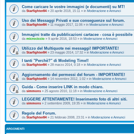
Come caricare le vostre immagini (e documenti) su MT!
da
Starfighter84
»
20 aprile 2018, 15:11
» in
Moderazione e Annunci
Uso dei Messaggi Privati e sue conseguenze sul forum.
da
Starfighter84
»
11 maggio 2017, 11:06
» in
Moderazione e Annunci
Immagini tratte da pubblicazioni cartacee - cosa è possibile
da
microciccio
»
9 aprile 2016, 18:53
» in
Moderazione e Annunci
Utilizzo del Multiquote nei messaggi! IMPORTANTE!
da
Starfighter84
»
23 maggio 2014, 17:32
» in
Moderazione e Annunci
I tanti "Perchè?" di Modeling Time!!
da
Starfighter84
»
28 marzo 2014, 0:18
» in
Moderazione e Annunci
Aggiornamento dei permessi del forum - IMPORTANTE!
da
Starfighter84
»
14 novembre 2012, 1:02
» in
Moderazione e Annunci
Guida - Come inserire LINK in modo chiaro.
da
simmons
»
25 agosto 2010, 11:18
» in
Moderazione e Annunci
LEGGERE ATTENTAMENTE! Inserimento foto di altri siti.
da
simmons
»
2 settembre 2009, 19:35
» in
Moderazione e Annunci
Regole del Forum.
da
Starfighter84
»
21 febbraio 2008, 23:31
» in
Moderazione e Annunci
ARGOMENTI