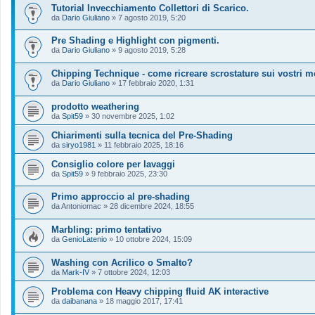
Tutorial Invecchiamento Collettori di Scarico.
da
Dario Giuliano
»
7 agosto 2019, 5:20
Pre Shading e Highlight con pigmenti.
da
Dario Giuliano
»
9 agosto 2019, 5:28
Chipping Technique - come ricreare scrostature sui vostri mo
da
Dario Giuliano
»
17 febbraio 2020, 1:31
prodotto weathering
da
Spit59
»
30 novembre 2025, 1:02
Chiarimenti sulla tecnica del Pre-Shading
da
siryo1981
»
11 febbraio 2025, 18:16
Consiglio colore per lavaggi
da
Spit59
»
9 febbraio 2025, 23:30
Primo approccio al pre-shading
da
Antoniomac
»
28 dicembre 2024, 18:55
Marbling: primo tentativo
da
GenioLatenio
»
10 ottobre 2024, 15:09
Washing con Acrilico o Smalto?
da
Mark-IV
»
7 ottobre 2024, 12:03
Problema con Heavy chipping fluid AK interactive
da
daibanana
»
18 maggio 2017, 17:41