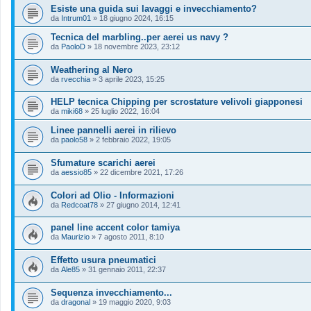
Esiste una guida sui lavaggi e invecchiamento?
da
Intrum01
»
18 giugno 2024, 16:15
Tecnica del marbling..per aerei us navy ?
da
PaoloD
»
18 novembre 2023, 23:12
Weathering al Nero
da
rvecchia
»
3 aprile 2023, 15:25
HELP tecnica Chipping per scrostature velivoli giapponesi
da
miki68
»
25 luglio 2022, 16:04
Linee pannelli aerei in rilievo
da
paolo58
»
2 febbraio 2022, 19:05
Sfumature scarichi aerei
da
aessio85
»
22 dicembre 2021, 17:26
Colori ad Olio - Informazioni
da
Redcoat78
»
27 giugno 2014, 12:41
panel line accent color tamiya
da
Maurizio
»
7 agosto 2011, 8:10
Effetto usura pneumatici
da
Ale85
»
31 gennaio 2011, 22:37
Sequenza invecchiamento...
da
dragonal
»
19 maggio 2020, 9:03