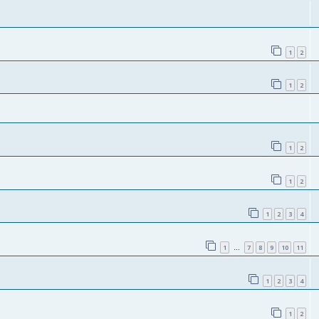
1
2
1
2
1
2
1
2
1
2
3
4
1
7
8
9
10
11
…
1
2
3
4
1
2