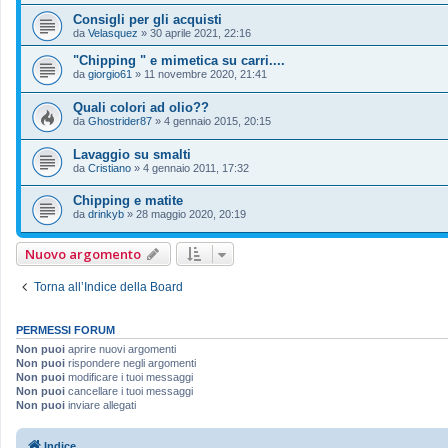
Consigli per gli acquisti
da
Velasquez
»
30 aprile 2021, 22:16
"Chipping " e mimetica su carri....
da
giorgio61
»
11 novembre 2020, 21:41
Quali colori ad olio??
da
Ghostrider87
»
4 gennaio 2015, 20:15
Lavaggio su smalti
da
Cristiano
»
4 gennaio 2011, 17:32
Chipping e matite
da
drinkyb
»
28 maggio 2020, 20:19
Nuovo argomento
Torna all’Indice della Board
PERMESSI FORUM
Non puoi
aprire nuovi argomenti
Non puoi
rispondere negli argomenti
Non puoi
modificare i tuoi messaggi
Non puoi
cancellare i tuoi messaggi
Non puoi
inviare allegati
Indice