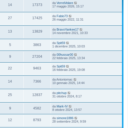
da
VorreiVolare
14
17373
17 maggio 2026, 15:17
da
Fabio73
27
17425
26 maggio 2022, 11:31
da
BravoYankee17
13
13829
14 novembre 2021, 10:33
da
Spit59
5
3863
1 dicembre 2025, 10:03
da
00hussar00
9
27204
22 febbraio 2025, 13:34
da
Spit59
22
9463
16 febbraio 2025, 19:08
da
Antoniomac
14
7366
10 gennaio 2025, 14:44
da
pitchup
25
12837
31 ottobre 2024, 8:17
da
Mark-IV
9
4582
8 ottobre 2024, 13:57
da
simone1886
12
8793
28 settembre 2024, 9:59