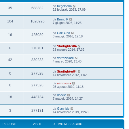
da
Kegelbahn
35
688382
22 febbraio 2023, 17:09
da
Bruno P
104
1020926
7 giugno 2026, 11:25
da
Cox-One
16
425089
3 maggio 2016, 12:18
da
Starfighter84
0
270701
23 maggio 2014, 17:32
da
VorreiVolare
42
830233
4 marzo 2020, 13:45
da
Starfighter84
0
277528
14 novembre 2012, 1:02
da
simmons
0
277526
25 agosto 2010, 11:18
da
daccia
18
448734
7 maggio 2024, 14:27
da
Giannide
3
277131
14 novembre 2019, 19:48
RISPOSTE
VISITE
ULTIMO MESSAGGIO