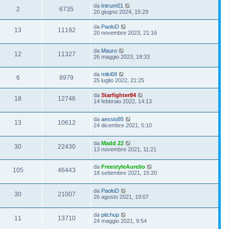
da
Intrum01
2
6735
20 giugno 2024, 15:29
da
PaoloD
13
11192
20 novembre 2023, 21:16
da
Mauro
12
11327
26 maggio 2023, 18:33
da
miki68
6
8979
25 luglio 2022, 21:25
da
Starfighter84
18
12746
14 febbraio 2022, 14:13
da
aessio85
13
10612
24 dicembre 2021, 5:10
da
Madd 22
30
22430
13 novembre 2021, 11:21
da
FreestyleAurelio
105
46443
18 settembre 2021, 15:20
da
PaoloD
30
21007
26 agosto 2021, 19:07
da
pitchup
11
13710
24 maggio 2021, 9:54