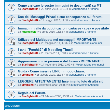
Come caricare le vostre immagini (e documenti) su MT!
da
Starfighter84
»
20 aprile 2018, 15:11
» in
Moderazione e Annunci
Uso dei Messaggi Privati e sue conseguenze sul forum.
da
Starfighter84
»
11 maggio 2017, 11:06
» in
Moderazione e Annunci
Immagini tratte da pubblicazioni cartacee - cosa è possibile
da
microciccio
»
9 aprile 2016, 18:53
» in
Moderazione e Annunci
Utilizzo del Multiquote nei messaggi! IMPORTANTE!
da
Starfighter84
»
23 maggio 2014, 17:32
» in
Moderazione e Annunci
I tanti "Perchè?" di Modeling Time!!
da
Starfighter84
»
28 marzo 2014, 0:18
» in
Moderazione e Annunci
Aggiornamento dei permessi del forum - IMPORTANTE!
da
Starfighter84
»
14 novembre 2012, 1:02
» in
Moderazione e Annunci
Guida - Come inserire LINK in modo chiaro.
da
simmons
»
25 agosto 2010, 11:18
» in
Moderazione e Annunci
LEGGERE ATTENTAMENTE! Inserimento foto di altri siti.
da
simmons
»
2 settembre 2009, 19:35
» in
Moderazione e Annunci
Regole del Forum.
da
Starfighter84
»
21 febbraio 2008, 23:31
» in
Moderazione e Annunci
ARGOMENTI