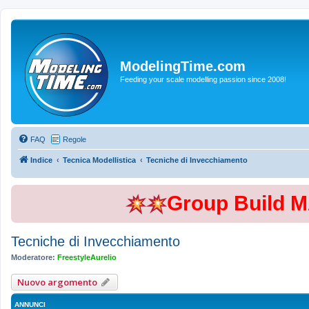
ModelingTime.com
Feeding your scale modelling passion since 2008!
FAQ
Regole
Indice
Tecnica Modellistica
Tecniche di Invecchiamento
Group Build 
Tecniche di Invecchiamento
Moderatore:
FreestyleAurelio
Nuovo argomento
ANNUNCI