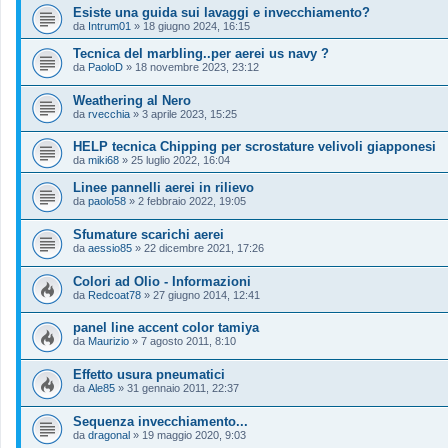
Esiste una guida sui lavaggi e invecchiamento?
da
Intrum01
»
18 giugno 2024, 16:15
Tecnica del marbling..per aerei us navy ?
da
PaoloD
»
18 novembre 2023, 23:12
Weathering al Nero
da
rvecchia
»
3 aprile 2023, 15:25
HELP tecnica Chipping per scrostature velivoli giapponesi
da
miki68
»
25 luglio 2022, 16:04
Linee pannelli aerei in rilievo
da
paolo58
»
2 febbraio 2022, 19:05
Sfumature scarichi aerei
da
aessio85
»
22 dicembre 2021, 17:26
Colori ad Olio - Informazioni
da
Redcoat78
»
27 giugno 2014, 12:41
panel line accent color tamiya
da
Maurizio
»
7 agosto 2011, 8:10
Effetto usura pneumatici
da
Ale85
»
31 gennaio 2011, 22:37
Sequenza invecchiamento...
da
dragonal
»
19 maggio 2020, 9:03