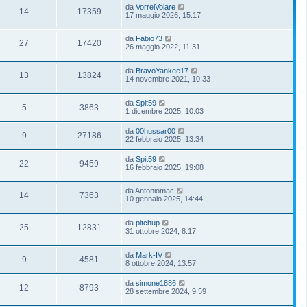
da
VorreiVolare
14
17359
17 maggio 2026, 15:17
da
Fabio73
27
17420
26 maggio 2022, 11:31
da
BravoYankee17
13
13824
14 novembre 2021, 10:33
da
Spit59
5
3863
1 dicembre 2025, 10:03
da
00hussar00
9
27186
22 febbraio 2025, 13:34
da
Spit59
22
9459
16 febbraio 2025, 19:08
da
Antoniomac
14
7363
10 gennaio 2025, 14:44
da
pitchup
25
12831
31 ottobre 2024, 8:17
da
Mark-IV
9
4581
8 ottobre 2024, 13:57
da
simone1886
12
8793
28 settembre 2024, 9:59