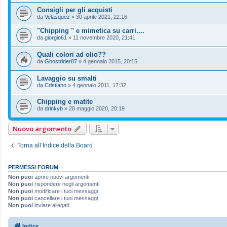
Consigli per gli acquisti
da
Velasquez
»
30 aprile 2021, 22:16
"Chipping " e mimetica su carri....
da
giorgio61
»
11 novembre 2020, 21:41
Quali colori ad olio??
da
Ghostrider87
»
4 gennaio 2015, 20:15
Lavaggio su smalti
da
Cristiano
»
4 gennaio 2011, 17:32
Chipping e matite
da
drinkyb
»
28 maggio 2020, 20:19
Nuovo argomento
Torna all’Indice della Board
PERMESSI FORUM
Non puoi
aprire nuovi argomenti
Non puoi
rispondere negli argomenti
Non puoi
modificare i tuoi messaggi
Non puoi
cancellare i tuoi messaggi
Non puoi
inviare allegati
Indice