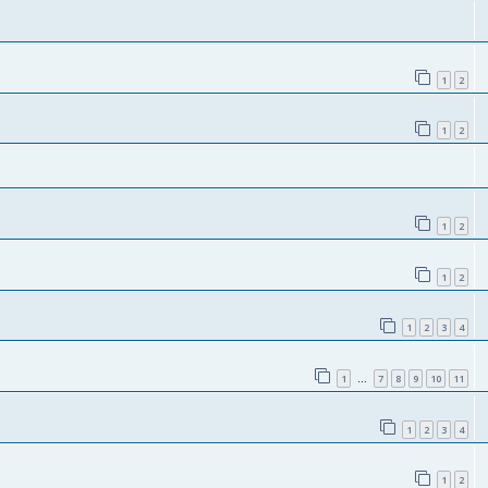
1
2
1
2
1
2
1
2
1
2
3
4
1
7
8
9
10
11
…
1
2
3
4
1
2