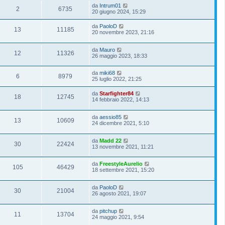
da
Intrum01
2
6735
20 giugno 2024, 15:29
da
PaoloD
13
11185
20 novembre 2023, 21:16
da
Mauro
12
11326
26 maggio 2023, 18:33
da
miki68
6
8979
25 luglio 2022, 21:25
da
Starfighter84
18
12745
14 febbraio 2022, 14:13
da
aessio85
13
10609
24 dicembre 2021, 5:10
da
Madd 22
30
22424
13 novembre 2021, 11:21
da
FreestyleAurelio
105
46429
18 settembre 2021, 15:20
da
PaoloD
30
21004
26 agosto 2021, 19:07
da
pitchup
11
13704
24 maggio 2021, 9:54