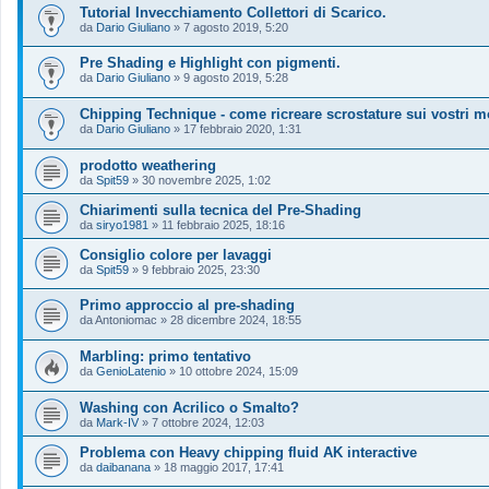
Tutorial Invecchiamento Collettori di Scarico.
da
Dario Giuliano
»
7 agosto 2019, 5:20
Pre Shading e Highlight con pigmenti.
da
Dario Giuliano
»
9 agosto 2019, 5:28
Chipping Technique - come ricreare scrostature sui vostri mo
da
Dario Giuliano
»
17 febbraio 2020, 1:31
prodotto weathering
da
Spit59
»
30 novembre 2025, 1:02
Chiarimenti sulla tecnica del Pre-Shading
da
siryo1981
»
11 febbraio 2025, 18:16
Consiglio colore per lavaggi
da
Spit59
»
9 febbraio 2025, 23:30
Primo approccio al pre-shading
da
Antoniomac
»
28 dicembre 2024, 18:55
Marbling: primo tentativo
da
GenioLatenio
»
10 ottobre 2024, 15:09
Washing con Acrilico o Smalto?
da
Mark-IV
»
7 ottobre 2024, 12:03
Problema con Heavy chipping fluid AK interactive
da
daibanana
»
18 maggio 2017, 17:41