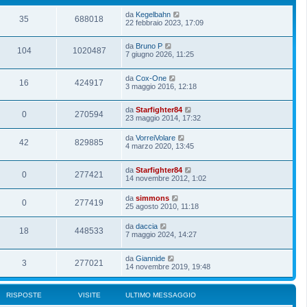
da
Kegelbahn
35
688018
22 febbraio 2023, 17:09
da
Bruno P
104
1020487
7 giugno 2026, 11:25
da
Cox-One
16
424917
3 maggio 2016, 12:18
da
Starfighter84
0
270594
23 maggio 2014, 17:32
da
VorreiVolare
42
829885
4 marzo 2020, 13:45
da
Starfighter84
0
277421
14 novembre 2012, 1:02
da
simmons
0
277419
25 agosto 2010, 11:18
da
daccia
18
448533
7 maggio 2024, 14:27
da
Giannide
3
277021
14 novembre 2019, 19:48
RISPOSTE
VISITE
ULTIMO MESSAGGIO