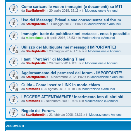
Come caricare le vostre immagini (e documenti) su MT!
da
Starfighter84
»
20 aprile 2018, 15:11
» in
Moderazione e Annunci
Uso dei Messaggi Privati e sue conseguenze sul forum.
da
Starfighter84
»
11 maggio 2017, 11:06
» in
Moderazione e Annunci
Immagini tratte da pubblicazioni cartacee - cosa è possibile
da
microciccio
»
9 aprile 2016, 18:53
» in
Moderazione e Annunci
Utilizzo del Multiquote nei messaggi! IMPORTANTE!
da
Starfighter84
»
23 maggio 2014, 17:32
» in
Moderazione e Annunci
I tanti "Perchè?" di Modeling Time!!
da
Starfighter84
»
28 marzo 2014, 0:18
» in
Moderazione e Annunci
Aggiornamento dei permessi del forum - IMPORTANTE!
da
Starfighter84
»
14 novembre 2012, 1:02
» in
Moderazione e Annunci
Guida - Come inserire LINK in modo chiaro.
da
simmons
»
25 agosto 2010, 11:18
» in
Moderazione e Annunci
LEGGERE ATTENTAMENTE! Inserimento foto di altri siti.
da
simmons
»
2 settembre 2009, 19:35
» in
Moderazione e Annunci
Regole del Forum.
da
Starfighter84
»
21 febbraio 2008, 23:31
» in
Moderazione e Annunci
ARGOMENTI