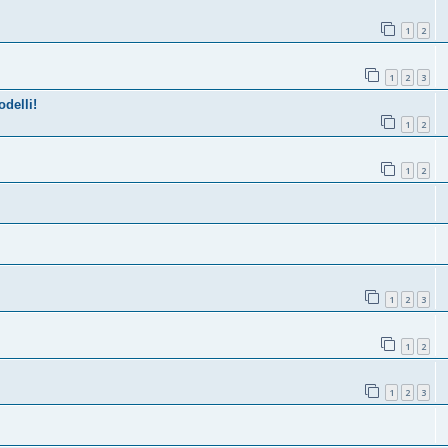
1
2
1
2
3
delli!
1
2
1
2
1
2
3
1
2
1
2
3