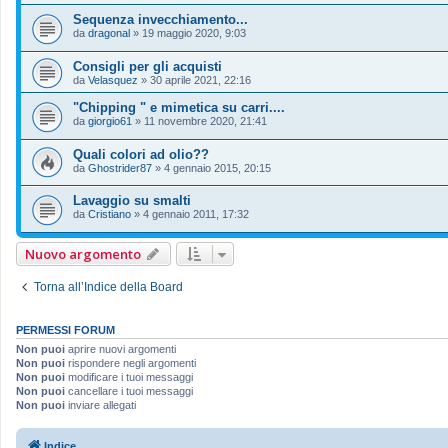
Sequenza invecchiamento...
da
dragonal
»
19 maggio 2020, 9:03
Consigli per gli acquisti
da
Velasquez
»
30 aprile 2021, 22:16
"Chipping " e mimetica su carri....
da
giorgio61
»
11 novembre 2020, 21:41
Quali colori ad olio??
da
Ghostrider87
»
4 gennaio 2015, 20:15
Lavaggio su smalti
da
Cristiano
»
4 gennaio 2011, 17:32
Nuovo argomento
Torna all’Indice della Board
PERMESSI FORUM
Non puoi
aprire nuovi argomenti
Non puoi
rispondere negli argomenti
Non puoi
modificare i tuoi messaggi
Non puoi
cancellare i tuoi messaggi
Non puoi
inviare allegati
Indice