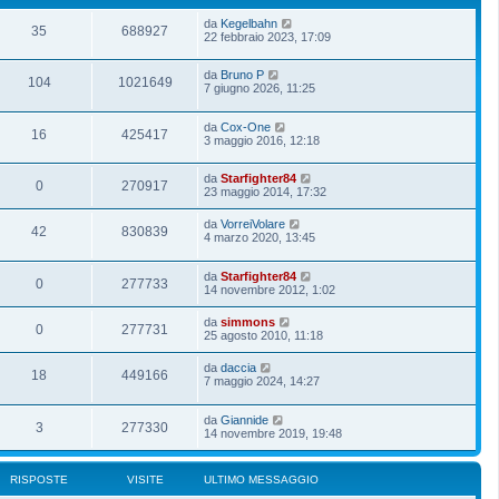
da
Kegelbahn
35
688927
22 febbraio 2023, 17:09
da
Bruno P
104
1021649
7 giugno 2026, 11:25
da
Cox-One
16
425417
3 maggio 2016, 12:18
da
Starfighter84
0
270917
23 maggio 2014, 17:32
da
VorreiVolare
42
830839
4 marzo 2020, 13:45
da
Starfighter84
0
277733
14 novembre 2012, 1:02
da
simmons
0
277731
25 agosto 2010, 11:18
da
daccia
18
449166
7 maggio 2024, 14:27
da
Giannide
3
277330
14 novembre 2019, 19:48
RISPOSTE
VISITE
ULTIMO MESSAGGIO