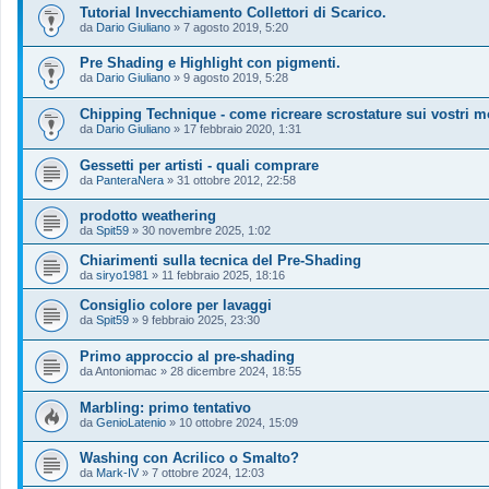
Tutorial Invecchiamento Collettori di Scarico.
da
Dario Giuliano
»
7 agosto 2019, 5:20
Pre Shading e Highlight con pigmenti.
da
Dario Giuliano
»
9 agosto 2019, 5:28
Chipping Technique - come ricreare scrostature sui vostri mo
da
Dario Giuliano
»
17 febbraio 2020, 1:31
Gessetti per artisti - quali comprare
da
PanteraNera
»
31 ottobre 2012, 22:58
prodotto weathering
da
Spit59
»
30 novembre 2025, 1:02
Chiarimenti sulla tecnica del Pre-Shading
da
siryo1981
»
11 febbraio 2025, 18:16
Consiglio colore per lavaggi
da
Spit59
»
9 febbraio 2025, 23:30
Primo approccio al pre-shading
da
Antoniomac
»
28 dicembre 2024, 18:55
Marbling: primo tentativo
da
GenioLatenio
»
10 ottobre 2024, 15:09
Washing con Acrilico o Smalto?
da
Mark-IV
»
7 ottobre 2024, 12:03