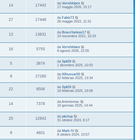
da
VorreiVolare
14
17442
17 maggio 2026, 15:17
da
Fabio73
27
17446
26 maggio 2022, 11:31
da
BravoYankee17
13
13831
14 novembre 2021, 10:33
da
VorreiVolare
16
5755
8 agosto 2026, 22:55
da
Spit59
5
3874
1 dicembre 2025, 10:03
da
00hussar00
9
27260
22 febbraio 2025, 13:34
da
Spit59
22
9506
16 febbraio 2025, 19:08
da
Antoniomac
14
7378
10 gennaio 2025, 14:44
da
pitchup
25
12842
31 ottobre 2024, 8:17
da
Mark-IV
9
4601
8 ottobre 2024, 13:57