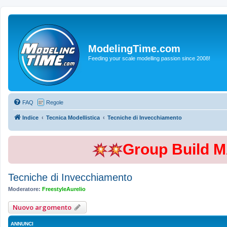
ModelingTime.com
Feeding your scale modelling passion since 2008!
FAQ
Regole
Indice
Tecnica Modellistica
Tecniche di Invecchiamento
Group Build 
Tecniche di Invecchiamento
Moderatore:
FreestyleAurelio
Nuovo argomento
ANNUNCI