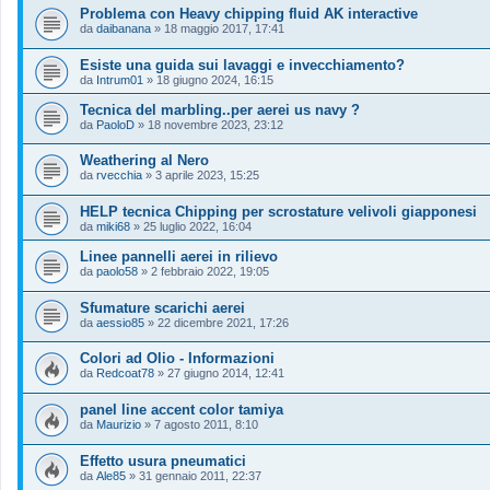
Problema con Heavy chipping fluid AK interactive
da
daibanana
»
18 maggio 2017, 17:41
Esiste una guida sui lavaggi e invecchiamento?
da
Intrum01
»
18 giugno 2024, 16:15
Tecnica del marbling..per aerei us navy ?
da
PaoloD
»
18 novembre 2023, 23:12
Weathering al Nero
da
rvecchia
»
3 aprile 2023, 15:25
HELP tecnica Chipping per scrostature velivoli giapponesi
da
miki68
»
25 luglio 2022, 16:04
Linee pannelli aerei in rilievo
da
paolo58
»
2 febbraio 2022, 19:05
Sfumature scarichi aerei
da
aessio85
»
22 dicembre 2021, 17:26
Colori ad Olio - Informazioni
da
Redcoat78
»
27 giugno 2014, 12:41
panel line accent color tamiya
da
Maurizio
»
7 agosto 2011, 8:10
Effetto usura pneumatici
da
Ale85
»
31 gennaio 2011, 22:37