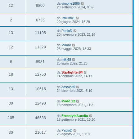
da
simone1886
12
8800
28 settembre 2024, 9:59
da
Intrum01
2
6736
20 giugno 2024, 15:29
da
PaoloD
13
11195
20 novembre 2023, 21:16
da
Mauro
12
11329
26 maggio 2023, 18:33
da
miki68
6
8981
25 luglio 2022, 21:25
da
Starfighter84
18
12750
14 febbraio 2022, 14:13
da
aessio85
13
10615
24 dicembre 2021, 5:10
da
Madd 22
30
22490
13 novembre 2021, 11:21
da
FreestyleAurelio
105
46638
18 settembre 2021, 15:20
da
PaoloD
30
21017
26 agosto 2021, 19:07