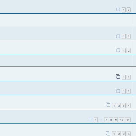
1
2
1
2
1
2
1
2
1
2
1
2
3
4
1
7
8
9
10
11
…
1
2
3
4