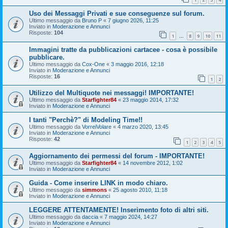
Uso dei Messaggi Privati e sue conseguenze sul forum.
Ultimo messaggio da
Bruno P
«
7 giugno 2026, 11:25
Inviato in
Moderazione e Annunci
Risposte:
104
1
8
9
10
11
…
Immagini tratte da pubblicazioni cartacee - cosa è possibile
pubblicare.
Ultimo messaggio da
Cox-One
«
3 maggio 2016, 12:18
Inviato in
Moderazione e Annunci
Risposte:
16
1
2
Utilizzo del Multiquote nei messaggi! IMPORTANTE!
Ultimo messaggio da
Starfighter84
«
23 maggio 2014, 17:32
Inviato in
Moderazione e Annunci
I tanti "Perchè?" di Modeling Time!!
Ultimo messaggio da
VorreiVolare
«
4 marzo 2020, 13:45
Inviato in
Moderazione e Annunci
Risposte:
42
1
2
3
4
5
Aggiornamento dei permessi del forum - IMPORTANTE!
Ultimo messaggio da
Starfighter84
«
14 novembre 2012, 1:02
Inviato in
Moderazione e Annunci
Guida - Come inserire LINK in modo chiaro.
Ultimo messaggio da
simmons
«
25 agosto 2010, 11:18
Inviato in
Moderazione e Annunci
LEGGERE ATTENTAMENTE! Inserimento foto di altri siti.
Ultimo messaggio da
daccia
«
7 maggio 2024, 14:27
Inviato in
Moderazione e Annunci