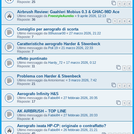
Risposte:
25
1
2
3
Airbrush Review: Gaahleri Mobius 0.3 & GHAC-98D Ace
Ultimo messaggio da
FreestyleAurelio
«
9 aprile 2026, 12:13
Risposte:
36
1
2
3
4
Consiglio per aerografo di scorta
Ultimo messaggio da
00hussar00
«
27 marzo 2026, 21:22
Risposte:
7
Caratteristiche aerografo Harder & Steenbeck
Ultimo messaggio da
Poli 19
«
21 marzo 2026, 22:33
Risposte:
7
effetto puntinato
Ultimo messaggio da
Hardy_72
«
17 marzo 2026, 0:12
Risposte:
11
1
2
Problema con Harder & Steenbeck
Ultimo messaggio da
Antoniomac
«
3 marzo 2026, 7:42
Risposte:
21
1
2
3
Aerografo Infinity H&S
Ultimo messaggio da
Fabio84
«
27 febbraio 2026, 20:35
Risposte:
17
1
2
AK AIRBRUSH – TOP LINE
Ultimo messaggio da
Fabio84
«
27 febbraio 2026, 20:33
Risposte:
4
Aerografo iwata HP-CP: originale o contraffatto?
Ultimo messaggio da
Fabio84
«
26 febbraio 2026, 21:21
Risposte:
45