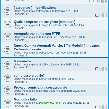
1
2
3
4
5
[ aerografo ] _ lubrificazione
Ultimo messaggio da
Policara
«
15 febbraio 2026, 20:48
Risposte:
17
1
2
Quale compressore scegliere (miniature)
Ultimo messaggio da
Fabio_147
«
31 dicembre 2025, 14:14
Risposte:
3
Aerografo tranquillo con PTFE
Ultimo messaggio da
00hussar00
«
18 dicembre 2025, 10:42
Risposte:
5
Nuova Gamma Aerografi Vallejo: I Tre Modelli (Innovator,
Profinish, EasyAir)
Ultimo messaggio da
00hussar00
«
28 novembre 2025, 18:46
Risposte:
5
Manometro
Ultimo messaggio da
Spit59
«
13 novembre 2025, 18:21
Risposte:
12
1
2
compressore quale?
Ultimo messaggio da
Spit59
«
8 ottobre 2025, 13:06
Risposte:
3
Prova di verniciatura con aerografo
Ultimo messaggio da
Minden Deutz
«
6 settembre 2025, 8:48
Risposte:
9
Gorgoglia tutto
Ultimo messaggio da
FreestyleAurelio
«
30 agosto 2025, 13:33
Risposte:
11
1
2