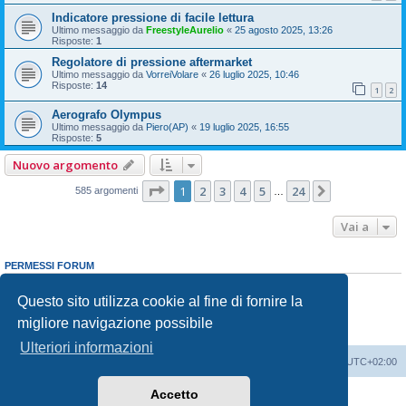
Indicatore pressione di facile lettura
Ultimo messaggio da
FreestyleAurelio
«
25 agosto 2025, 13:26
Risposte:
1
Regolatore di pressione aftermarket
Ultimo messaggio da
VorreiVolare
«
26 luglio 2025, 10:46
Risposte:
14
1
2
Aerografo Olympus
Ultimo messaggio da
Piero(AP)
«
19 luglio 2025, 16:55
Risposte:
5
Nuovo argomento
Pagina
1
di
24
1
2
3
4
5
24
Prossimo
585 argomenti
…
Vai a
PERMESSI FORUM
Non puoi
aprire nuovi argomenti
Non puoi
rispondere negli argomenti
Questo sito utilizza cookie al fine di fornire la
Non puoi
modificare i tuoi messaggi
migliore navigazione possibile
Non puoi
cancellare i tuoi messaggi
Non puoi
inviare allegati
Ulteriori informazioni
Indice
Contattaci
Cancella cookie
Tutti gli orari sono
UTC+02:00
Accetto
Creato da
phpBB
® Forum Software © phpBB Limited