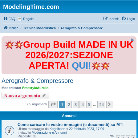
ModelingTime.com
FAQ
Regole
Iscriviti
Login
Indice
Tecnica Modellistica
Aerografo & Compressore
Group Build MADE IN UK
2026/2027:SEZIONE
APERTA!
QUI!
Aerografo & Compressore
Moderatore:
FreestyleAurelio
Nuovo argomento
Pagina
1
di
24
1
2
3
4
5
24
Prossimo
585 argomenti
…
Annunci
Come caricare le vostre immagini (e documenti) su MT!
Ultimo messaggio da
Kegelbahn
«
22 febbraio 2023, 17:09
Inviato in
Moderazione e Annunci
Risposte:
35
1
2
3
4