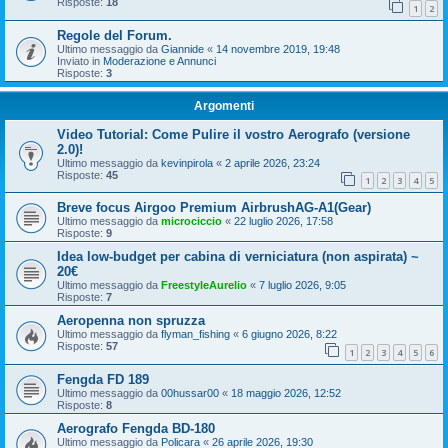
Risposte:
18
1
2
Regole del Forum.
Ultimo messaggio da
Giannide
«
14 novembre 2019, 19:48
Inviato in
Moderazione e Annunci
Risposte:
3
Argomenti
Video Tutorial: Come Pulire il vostro Aerografo (versione
2.0)!
Ultimo messaggio da
kevinpirola
«
2 aprile 2026, 23:24
Risposte:
45
1
2
3
4
5
Breve focus Airgoo Premium AirbrushAG-A1(Gear)
Ultimo messaggio da
microciccio
«
22 luglio 2026, 17:58
Risposte:
9
Idea low‑budget per cabina di verniciatura (non aspirata) ~
20€
Ultimo messaggio da
FreestyleAurelio
«
7 luglio 2026, 9:05
Risposte:
7
Aeropenna non spruzza
Ultimo messaggio da
flyman_fishing
«
6 giugno 2026, 8:22
Risposte:
57
1
2
3
4
5
6
Fengda FD 189
Ultimo messaggio da
00hussar00
«
18 maggio 2026, 12:52
Risposte:
8
Aerografo Fengda BD-180
Ultimo messaggio da
Policara
«
26 aprile 2026, 19:30