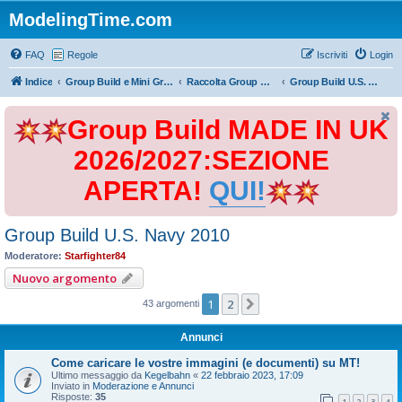
ModelingTime.com
FAQ
Regole
Iscriviti
Login
Indice
Group Build e Mini Group Build
Raccolta Group Build
Group Build U.S. Navy 2010
Group Build MADE IN UK
2026/2027:SEZIONE
APERTA!
QUI!
Group Build U.S. Navy 2010
Moderatore:
Starfighter84
Nuovo argomento
1
2
Prossimo
43 argomenti
Annunci
Come caricare le vostre immagini (e documenti) su MT!
Ultimo messaggio da
Kegelbahn
«
22 febbraio 2023, 17:09
Inviato in
Moderazione e Annunci
Risposte:
35
1
2
3
4