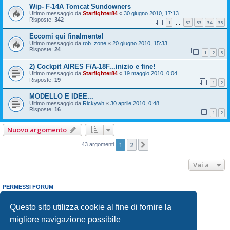
Wip- F-14A Tomcat Sundowners
Ultimo messaggio da
Starfighter84
«
30 giugno 2010, 17:13
Risposte:
342
1
32
33
34
35
…
Eccomi qui finalmente!
Ultimo messaggio da
rob_zone
«
20 giugno 2010, 15:33
Risposte:
24
1
2
3
2) Cockpit AIRES F/A-18F...inizio e fine!
Ultimo messaggio da
Starfighter84
«
19 maggio 2010, 0:04
Risposte:
19
1
2
MODELLO E IDEE...
Ultimo messaggio da
Rickywh
«
30 aprile 2010, 0:48
Risposte:
16
1
2
Nuovo argomento
1
2
Prossimo
43 argomenti
Vai a
PERMESSI FORUM
Non puoi
aprire nuovi argomenti
Non puoi
rispondere negli argomenti
Questo sito utilizza cookie al fine di fornire la
Non puoi
modificare i tuoi messaggi
migliore navigazione possibile
Non puoi
cancellare i tuoi messaggi
Non puoi
inviare allegati