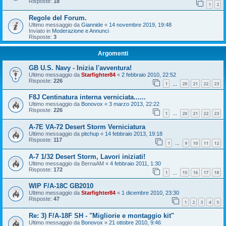
Risposte:
18
1
2
Regole del Forum.
Ultimo messaggio da
Giannide
«
14 novembre 2019, 19:48
Inviato in
Moderazione e Annunci
Risposte:
3
Argomenti
GB U.S. Navy - Inizia l'avventura!
Ultimo messaggio da
Starfighter84
«
2 febbraio 2010, 22:52
Risposte:
226
1
20
21
22
23
…
F8J Centinatura interna verniciata......
Ultimo messaggio da
Bonovox
«
3 marzo 2013, 22:22
Risposte:
226
1
20
21
22
23
…
A-7E VA-72 Desert Storm Verniciatura
Ultimo messaggio da
pitchup
«
14 febbraio 2013, 19:18
Risposte:
117
1
9
10
11
12
…
A-7 1/32 Desert Storm, Lavori iniziati!
Ultimo messaggio da
BernaAM
«
4 febbraio 2011, 1:30
Risposte:
172
1
15
16
17
18
…
WIP F/A-18C GB2010
Ultimo messaggio da
Starfighter84
«
1 dicembre 2010, 23:30
Risposte:
47
1
2
3
4
5
Re: 3) F/A-18F SH - "Migliorie e montaggio kit"
Ultimo messaggio da
Bonovox
«
21 ottobre 2010, 9:46