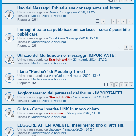
Uso dei Messaggi Privati e sue conseguenze sul forum.
Ultimo messaggio da
Bruno P
«
7 giugno 2026, 11:25
Inviato in
Moderazione e Annunci
Risposte:
104
1
8
9
10
11
…
Immagini tratte da pubblicazioni cartacee - cosa è possibile
pubblicare.
Ultimo messaggio da
Cox-One
«
3 maggio 2016, 12:18
Inviato in
Moderazione e Annunci
Risposte:
16
1
2
Utilizzo del Multiquote nei messaggi! IMPORTANTE!
Ultimo messaggio da
Starfighter84
«
23 maggio 2014, 17:32
Inviato in
Moderazione e Annunci
I tanti "Perchè?" di Modeling Time!!
Ultimo messaggio da
VorreiVolare
«
4 marzo 2020, 13:45
Inviato in
Moderazione e Annunci
Risposte:
42
1
2
3
4
5
Aggiornamento dei permessi del forum - IMPORTANTE!
Ultimo messaggio da
Starfighter84
«
14 novembre 2012, 1:02
Inviato in
Moderazione e Annunci
Guida - Come inserire LINK in modo chiaro.
Ultimo messaggio da
simmons
«
25 agosto 2010, 11:18
Inviato in
Moderazione e Annunci
LEGGERE ATTENTAMENTE! Inserimento foto di altri siti.
Ultimo messaggio da
daccia
«
7 maggio 2024, 14:27
Inviato in
Moderazione e Annunci