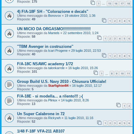
Risposte:
175
1
15
16
17
18
…
4) F/A-18F SH - "Colorazione e decals"
Ultimo messaggio da
Bonovox
«
19 ottobre 2010, 1:36
Risposte:
49
1
2
3
4
5
UN MICIO DA ORGASMO!!!!!!!!!!!!!!!!!!!!!!!
Ultimo messaggio da
Mantels
«
22 settembre 2010, 1:24
Risposte:
58
1
2
3
4
5
6
''TBM Avenger in costruzione''
Ultimo messaggio da
Icari Progene
«
29 luglio 2010, 22:53
Risposte:
40
1
2
3
4
5
F/A-18C NSAWC academy 1/72
Ultimo messaggio da
talonkarrde
«
16 luglio 2010, 15:26
Risposte:
101
1
8
9
10
11
…
Group Build U.S. Navy 2010 - Chiusura Ufficiale!
Ultimo messaggio da
Starfighter84
«
16 luglio 2010, 12:17
Risposte:
5
F/A-18E - si modella... a rilento!!! ;-(
Ultimo messaggio da
Pliniux
«
14 luglio 2010, 8:26
Risposte:
13
1
2
Un Super Calabrone in 72
Ultimo messaggio da
Rickywh
«
11 luglio 2010, 11:16
Risposte:
52
1
2
3
4
5
6
1/48 F-18F VFA-211 AB107