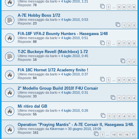
Ultimo messaggio da
barlo
«
4 luglio 2010, 1:21
Risposte:
78
1
5
6
7
8
…
A-7E Hobby Boss 1/72
Ultimo messaggio da
barlo
«
4 luglio 2010, 0:53
Risposte:
23
1
2
3
F/A-18F VFA-2 Bounty Hunters - Hasegawa 1/48
Ultimo messaggio da
barlo
«
4 luglio 2010, 0:51
Risposte:
88
1
6
7
8
9
…
T-2C Buckeye Revell (Matchbox) 1-72
Ultimo messaggio da
barlo
«
4 luglio 2010, 0:45
Risposte:
18
1
2
F/A 18C Hornet 1/72 Academy finito !
Ultimo messaggio da
barlo
«
4 luglio 2010, 0:37
Risposte:
84
1
6
7
8
9
…
2° Modello Group Build 2010! F4U Corsair
Ultimo messaggio da
barlo
«
4 luglio 2010, 0:31
Risposte:
33
1
2
3
4
Mi ritiro dal GB
Ultimo messaggio da
barlo
«
4 luglio 2010, 0:26
Risposte:
55
1
2
3
4
5
6
Operation "Praying Mantis" - A-7E Corsair II, Hasegawa 1/48.
Ultimo messaggio da
Kikerman
«
30 giugno 2010, 19:09
Risposte:
161
1
14
15
16
17
…