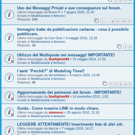
Uso dei Messaggi Privati e sue conseguenze sul forum.
Ultimo messaggio da
Bruno P
«
7 giugno 2026, 11:25
Inviato in
Moderazione e Annunci
Risposte:
104
1
8
9
10
11
…
Immagini tratte da pubblicazioni cartacee - cosa è possibile
pubblicare.
Ultimo messaggio da
Cox-One
«
3 maggio 2016, 12:18
Inviato in
Moderazione e Annunci
Risposte:
16
1
2
Utilizzo del Multiquote nei messaggi! IMPORTANTE!
Ultimo messaggio da
Starfighter84
«
23 maggio 2014, 17:32
Inviato in
Moderazione e Annunci
I tanti "Perchè?" di Modeling Time!!
Ultimo messaggio da
VorreiVolare
«
4 marzo 2020, 13:45
Inviato in
Moderazione e Annunci
Risposte:
42
1
2
3
4
5
Aggiornamento dei permessi del forum - IMPORTANTE!
Ultimo messaggio da
Starfighter84
«
14 novembre 2012, 1:02
Inviato in
Moderazione e Annunci
Guida - Come inserire LINK in modo chiaro.
Ultimo messaggio da
simmons
«
25 agosto 2010, 11:18
Inviato in
Moderazione e Annunci
LEGGERE ATTENTAMENTE! Inserimento foto di altri siti.
Ultimo messaggio da
daccia
«
7 maggio 2024, 14:27
Inviato in
Moderazione e Annunci