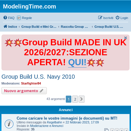
ModelingTime.com
FAQ
Regole
Iscriviti
Login
Indice
Group Build e Mini Group Build
Raccolta Group Build
Group Build U.S. Navy 2010
Group Build MADE IN UK
2026/2027:SEZIONE
APERTA!
QUI!
Group Build U.S. Navy 2010
Moderatore:
Starfighter84
Nuovo argomento
1
2
Prossimo
43 argomenti
Annunci
Come caricare le vostre immagini (e documenti) su MT!
Ultimo messaggio da
Kegelbahn
«
22 febbraio 2023, 17:09
Inviato in
Moderazione e Annunci
Risposte:
35
1
2
3
4