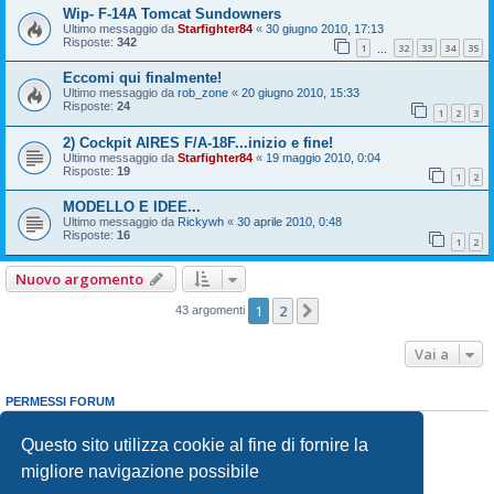
Wip- F-14A Tomcat Sundowners
Ultimo messaggio da
Starfighter84
«
30 giugno 2010, 17:13
Risposte:
342
1
32
33
34
35
…
Eccomi qui finalmente!
Ultimo messaggio da
rob_zone
«
20 giugno 2010, 15:33
Risposte:
24
1
2
3
2) Cockpit AIRES F/A-18F...inizio e fine!
Ultimo messaggio da
Starfighter84
«
19 maggio 2010, 0:04
Risposte:
19
1
2
MODELLO E IDEE...
Ultimo messaggio da
Rickywh
«
30 aprile 2010, 0:48
Risposte:
16
1
2
Nuovo argomento
1
2
Prossimo
43 argomenti
Vai a
PERMESSI FORUM
Non puoi
aprire nuovi argomenti
Non puoi
rispondere negli argomenti
Questo sito utilizza cookie al fine di fornire la
Non puoi
modificare i tuoi messaggi
migliore navigazione possibile
Non puoi
cancellare i tuoi messaggi
Non puoi
inviare allegati