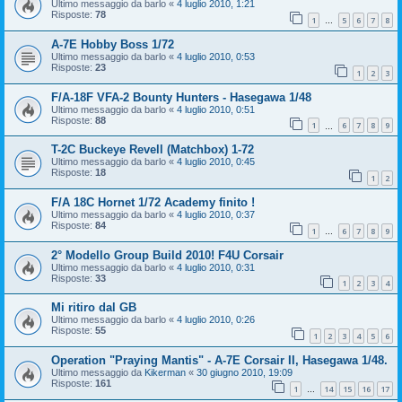
Ultimo messaggio da
barlo
«
4 luglio 2010, 1:21
Risposte:
78
1
5
6
7
8
…
A-7E Hobby Boss 1/72
Ultimo messaggio da
barlo
«
4 luglio 2010, 0:53
Risposte:
23
1
2
3
F/A-18F VFA-2 Bounty Hunters - Hasegawa 1/48
Ultimo messaggio da
barlo
«
4 luglio 2010, 0:51
Risposte:
88
1
6
7
8
9
…
T-2C Buckeye Revell (Matchbox) 1-72
Ultimo messaggio da
barlo
«
4 luglio 2010, 0:45
Risposte:
18
1
2
F/A 18C Hornet 1/72 Academy finito !
Ultimo messaggio da
barlo
«
4 luglio 2010, 0:37
Risposte:
84
1
6
7
8
9
…
2° Modello Group Build 2010! F4U Corsair
Ultimo messaggio da
barlo
«
4 luglio 2010, 0:31
Risposte:
33
1
2
3
4
Mi ritiro dal GB
Ultimo messaggio da
barlo
«
4 luglio 2010, 0:26
Risposte:
55
1
2
3
4
5
6
Operation "Praying Mantis" - A-7E Corsair II, Hasegawa 1/48.
Ultimo messaggio da
Kikerman
«
30 giugno 2010, 19:09
Risposte:
161
1
14
15
16
17
…