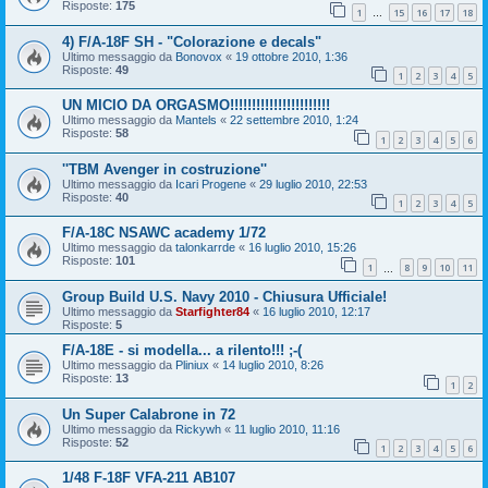
Risposte:
175
1
15
16
17
18
…
4) F/A-18F SH - "Colorazione e decals"
Ultimo messaggio da
Bonovox
«
19 ottobre 2010, 1:36
Risposte:
49
1
2
3
4
5
UN MICIO DA ORGASMO!!!!!!!!!!!!!!!!!!!!!!!
Ultimo messaggio da
Mantels
«
22 settembre 2010, 1:24
Risposte:
58
1
2
3
4
5
6
''TBM Avenger in costruzione''
Ultimo messaggio da
Icari Progene
«
29 luglio 2010, 22:53
Risposte:
40
1
2
3
4
5
F/A-18C NSAWC academy 1/72
Ultimo messaggio da
talonkarrde
«
16 luglio 2010, 15:26
Risposte:
101
1
8
9
10
11
…
Group Build U.S. Navy 2010 - Chiusura Ufficiale!
Ultimo messaggio da
Starfighter84
«
16 luglio 2010, 12:17
Risposte:
5
F/A-18E - si modella... a rilento!!! ;-(
Ultimo messaggio da
Pliniux
«
14 luglio 2010, 8:26
Risposte:
13
1
2
Un Super Calabrone in 72
Ultimo messaggio da
Rickywh
«
11 luglio 2010, 11:16
Risposte:
52
1
2
3
4
5
6
1/48 F-18F VFA-211 AB107