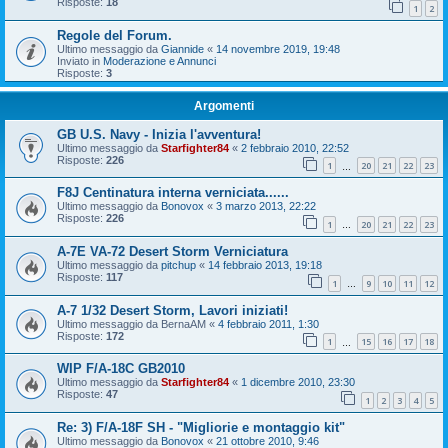
Risposte:
18
1
2
Regole del Forum.
Ultimo messaggio da
Giannide
«
14 novembre 2019, 19:48
Inviato in
Moderazione e Annunci
Risposte:
3
Argomenti
GB U.S. Navy - Inizia l'avventura!
Ultimo messaggio da
Starfighter84
«
2 febbraio 2010, 22:52
Risposte:
226
1
20
21
22
23
…
F8J Centinatura interna verniciata......
Ultimo messaggio da
Bonovox
«
3 marzo 2013, 22:22
Risposte:
226
1
20
21
22
23
…
A-7E VA-72 Desert Storm Verniciatura
Ultimo messaggio da
pitchup
«
14 febbraio 2013, 19:18
Risposte:
117
1
9
10
11
12
…
A-7 1/32 Desert Storm, Lavori iniziati!
Ultimo messaggio da
BernaAM
«
4 febbraio 2011, 1:30
Risposte:
172
1
15
16
17
18
…
WIP F/A-18C GB2010
Ultimo messaggio da
Starfighter84
«
1 dicembre 2010, 23:30
Risposte:
47
1
2
3
4
5
Re: 3) F/A-18F SH - "Migliorie e montaggio kit"
Ultimo messaggio da
Bonovox
«
21 ottobre 2010, 9:46