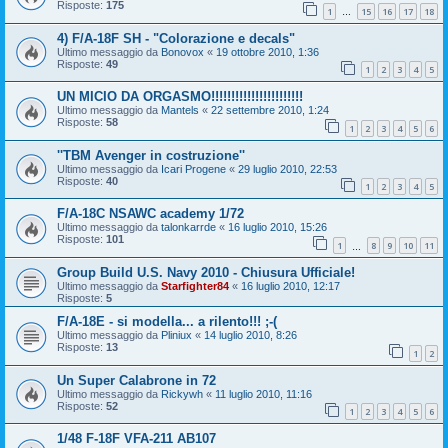
Risposte:
175
1
15
16
17
18
…
4) F/A-18F SH - "Colorazione e decals"
Ultimo messaggio da
Bonovox
«
19 ottobre 2010, 1:36
Risposte:
49
1
2
3
4
5
UN MICIO DA ORGASMO!!!!!!!!!!!!!!!!!!!!!!!
Ultimo messaggio da
Mantels
«
22 settembre 2010, 1:24
Risposte:
58
1
2
3
4
5
6
''TBM Avenger in costruzione''
Ultimo messaggio da
Icari Progene
«
29 luglio 2010, 22:53
Risposte:
40
1
2
3
4
5
F/A-18C NSAWC academy 1/72
Ultimo messaggio da
talonkarrde
«
16 luglio 2010, 15:26
Risposte:
101
1
8
9
10
11
…
Group Build U.S. Navy 2010 - Chiusura Ufficiale!
Ultimo messaggio da
Starfighter84
«
16 luglio 2010, 12:17
Risposte:
5
F/A-18E - si modella... a rilento!!! ;-(
Ultimo messaggio da
Pliniux
«
14 luglio 2010, 8:26
Risposte:
13
1
2
Un Super Calabrone in 72
Ultimo messaggio da
Rickywh
«
11 luglio 2010, 11:16
Risposte:
52
1
2
3
4
5
6
1/48 F-18F VFA-211 AB107