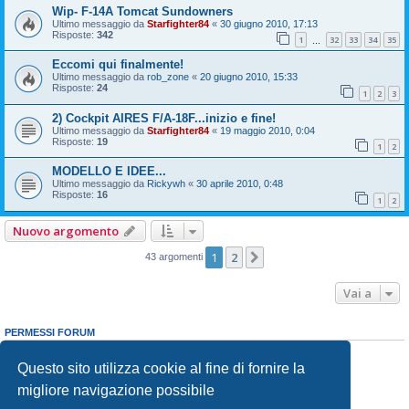
Wip- F-14A Tomcat Sundowners
Ultimo messaggio da
Starfighter84
«
30 giugno 2010, 17:13
Risposte:
342
1
32
33
34
35
…
Eccomi qui finalmente!
Ultimo messaggio da
rob_zone
«
20 giugno 2010, 15:33
Risposte:
24
1
2
3
2) Cockpit AIRES F/A-18F...inizio e fine!
Ultimo messaggio da
Starfighter84
«
19 maggio 2010, 0:04
Risposte:
19
1
2
MODELLO E IDEE...
Ultimo messaggio da
Rickywh
«
30 aprile 2010, 0:48
Risposte:
16
1
2
Nuovo argomento
1
2
Prossimo
43 argomenti
Vai a
PERMESSI FORUM
Non puoi
aprire nuovi argomenti
Non puoi
rispondere negli argomenti
Questo sito utilizza cookie al fine di fornire la
Non puoi
modificare i tuoi messaggi
migliore navigazione possibile
Non puoi
cancellare i tuoi messaggi
Non puoi
inviare allegati