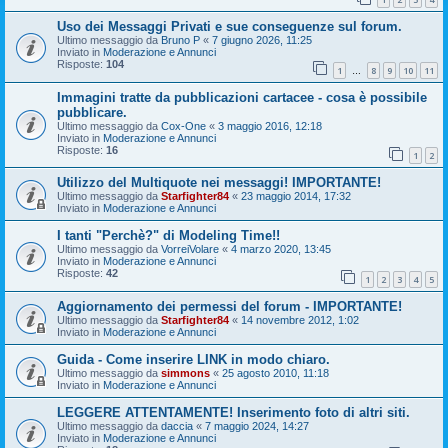
Uso dei Messaggi Privati e sue conseguenze sul forum.
Ultimo messaggio da
Bruno P
«
7 giugno 2026, 11:25
Inviato in
Moderazione e Annunci
Risposte:
104
1
8
9
10
11
…
Immagini tratte da pubblicazioni cartacee - cosa è possibile
pubblicare.
Ultimo messaggio da
Cox-One
«
3 maggio 2016, 12:18
Inviato in
Moderazione e Annunci
Risposte:
16
1
2
Utilizzo del Multiquote nei messaggi! IMPORTANTE!
Ultimo messaggio da
Starfighter84
«
23 maggio 2014, 17:32
Inviato in
Moderazione e Annunci
I tanti "Perchè?" di Modeling Time!!
Ultimo messaggio da
VorreiVolare
«
4 marzo 2020, 13:45
Inviato in
Moderazione e Annunci
Risposte:
42
1
2
3
4
5
Aggiornamento dei permessi del forum - IMPORTANTE!
Ultimo messaggio da
Starfighter84
«
14 novembre 2012, 1:02
Inviato in
Moderazione e Annunci
Guida - Come inserire LINK in modo chiaro.
Ultimo messaggio da
simmons
«
25 agosto 2010, 11:18
Inviato in
Moderazione e Annunci
LEGGERE ATTENTAMENTE! Inserimento foto di altri siti.
Ultimo messaggio da
daccia
«
7 maggio 2024, 14:27
Inviato in
Moderazione e Annunci