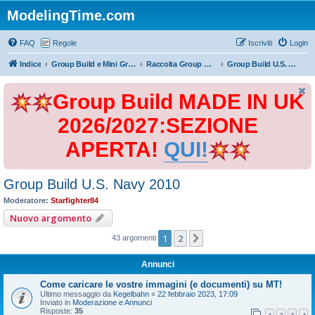
ModelingTime.com
FAQ
Regole
Iscriviti
Login
Indice
Group Build e Mini Group Build
Raccolta Group Build
Group Build U.S. Navy 2010
Group Build MADE IN UK
2026/2027:SEZIONE
APERTA!
QUI!
Group Build U.S. Navy 2010
Moderatore:
Starfighter84
Nuovo argomento
1
2
Prossimo
43 argomenti
Annunci
Come caricare le vostre immagini (e documenti) su MT!
Ultimo messaggio da
Kegelbahn
«
22 febbraio 2023, 17:09
Inviato in
Moderazione e Annunci
Risposte:
35
1
2
3
4