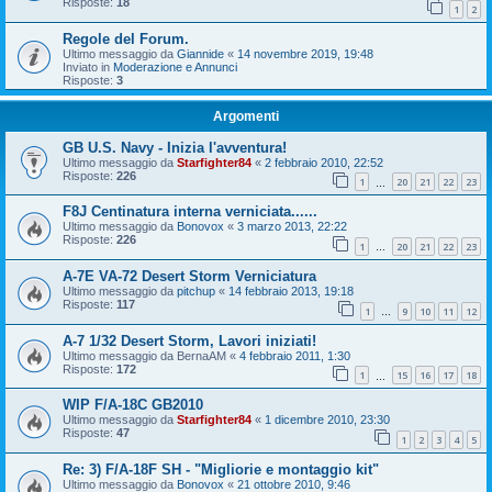
Risposte:
18
1
2
Regole del Forum.
Ultimo messaggio da
Giannide
«
14 novembre 2019, 19:48
Inviato in
Moderazione e Annunci
Risposte:
3
Argomenti
GB U.S. Navy - Inizia l'avventura!
Ultimo messaggio da
Starfighter84
«
2 febbraio 2010, 22:52
Risposte:
226
1
20
21
22
23
…
F8J Centinatura interna verniciata......
Ultimo messaggio da
Bonovox
«
3 marzo 2013, 22:22
Risposte:
226
1
20
21
22
23
…
A-7E VA-72 Desert Storm Verniciatura
Ultimo messaggio da
pitchup
«
14 febbraio 2013, 19:18
Risposte:
117
1
9
10
11
12
…
A-7 1/32 Desert Storm, Lavori iniziati!
Ultimo messaggio da
BernaAM
«
4 febbraio 2011, 1:30
Risposte:
172
1
15
16
17
18
…
WIP F/A-18C GB2010
Ultimo messaggio da
Starfighter84
«
1 dicembre 2010, 23:30
Risposte:
47
1
2
3
4
5
Re: 3) F/A-18F SH - "Migliorie e montaggio kit"
Ultimo messaggio da
Bonovox
«
21 ottobre 2010, 9:46