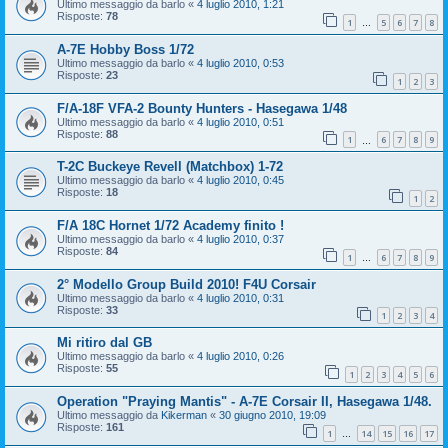
Ultimo messaggio da
barlo
«
4 luglio 2010, 1:21
Risposte:
78
1
5
6
7
8
…
A-7E Hobby Boss 1/72
Ultimo messaggio da
barlo
«
4 luglio 2010, 0:53
Risposte:
23
1
2
3
F/A-18F VFA-2 Bounty Hunters - Hasegawa 1/48
Ultimo messaggio da
barlo
«
4 luglio 2010, 0:51
Risposte:
88
1
6
7
8
9
…
T-2C Buckeye Revell (Matchbox) 1-72
Ultimo messaggio da
barlo
«
4 luglio 2010, 0:45
Risposte:
18
1
2
F/A 18C Hornet 1/72 Academy finito !
Ultimo messaggio da
barlo
«
4 luglio 2010, 0:37
Risposte:
84
1
6
7
8
9
…
2° Modello Group Build 2010! F4U Corsair
Ultimo messaggio da
barlo
«
4 luglio 2010, 0:31
Risposte:
33
1
2
3
4
Mi ritiro dal GB
Ultimo messaggio da
barlo
«
4 luglio 2010, 0:26
Risposte:
55
1
2
3
4
5
6
Operation "Praying Mantis" - A-7E Corsair II, Hasegawa 1/48.
Ultimo messaggio da
Kikerman
«
30 giugno 2010, 19:09
Risposte:
161
1
14
15
16
17
…