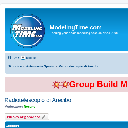
ModelingTime.com
Feeding your scale modelling passion since 2008!
FAQ
Regole
Indice
Astronavi e Spazio
Radiotelescopio di Arecibo
Group Build 
Radiotelescopio di Arecibo
Moderatore:
Rosario
Nuovo argomento
ANNUNCI