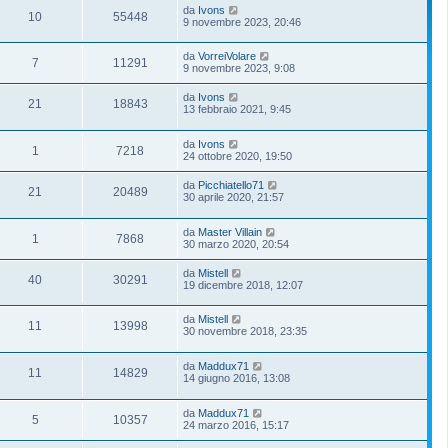
da
Ivons
10
55448
9 novembre 2023, 20:46
da
VorreiVolare
7
11291
9 novembre 2023, 9:08
da
Ivons
21
18843
13 febbraio 2021, 9:45
da
Ivons
1
7218
24 ottobre 2020, 19:50
da
Picchiatello71
21
20489
30 aprile 2020, 21:57
da
Master Villain
1
7868
30 marzo 2020, 20:54
da
Mistell
40
30291
19 dicembre 2018, 12:07
da
Mistell
11
13998
30 novembre 2018, 23:35
da
Maddux71
11
14829
14 giugno 2016, 13:08
da
Maddux71
5
10357
24 marzo 2016, 15:17