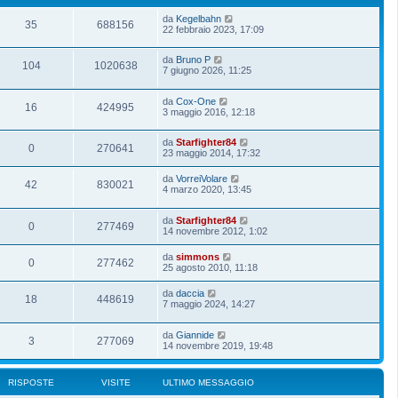
da
Kegelbahn
35
688156
22 febbraio 2023, 17:09
da
Bruno P
104
1020638
7 giugno 2026, 11:25
da
Cox-One
16
424995
3 maggio 2016, 12:18
da
Starfighter84
0
270641
23 maggio 2014, 17:32
da
VorreiVolare
42
830021
4 marzo 2020, 13:45
da
Starfighter84
0
277469
14 novembre 2012, 1:02
da
simmons
0
277462
25 agosto 2010, 11:18
da
daccia
18
448619
7 maggio 2024, 14:27
da
Giannide
3
277069
14 novembre 2019, 19:48
RISPOSTE
VISITE
ULTIMO MESSAGGIO