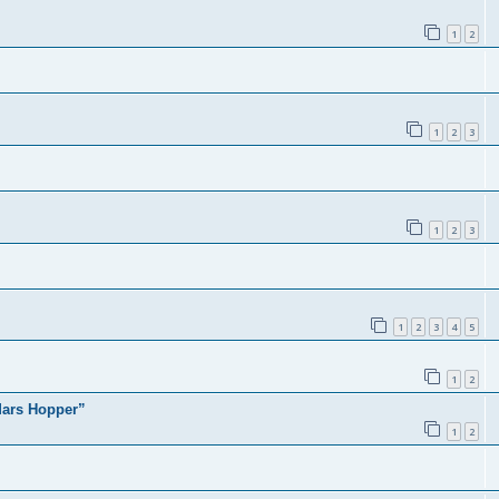
1
2
1
2
3
1
2
3
1
2
3
4
5
1
2
Mars Hopper”
1
2