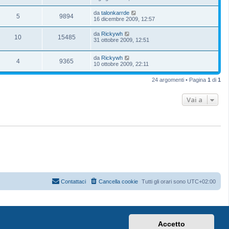
da
talonkarrde
5
9894
16 dicembre 2009, 12:57
da
Rickywh
10
15485
31 ottobre 2009, 12:51
da
Rickywh
4
9365
10 ottobre 2009, 22:11
24 argomenti • Pagina
1
di
1
Vai a
Contattaci
Cancella cookie
Tutti gli orari sono
UTC+02:00
Accetto