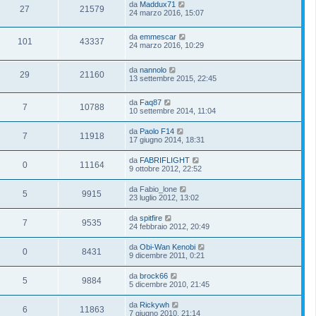
da
Maddux71
27
21579
24 marzo 2016, 15:07
da
emmescar
101
43337
24 marzo 2016, 10:29
da
nannolo
29
21160
13 settembre 2015, 22:45
da
Faq87
7
10788
10 settembre 2014, 11:04
da
Paolo F14
7
11918
17 giugno 2014, 18:31
da
FABRIFLIGHT
0
11164
9 ottobre 2012, 22:52
da
Fabio_lone
5
9915
23 luglio 2012, 13:02
da
spitfire
7
9535
24 febbraio 2012, 20:49
da
Obi-Wan Kenobi
0
8431
9 dicembre 2011, 0:21
da
brock66
5
9884
5 dicembre 2010, 21:45
da
Rickywh
6
11863
7 giugno 2010, 21:14