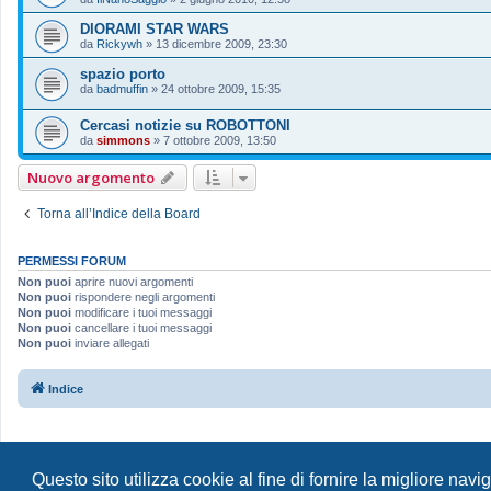
DIORAMI STAR WARS
da
Rickywh
»
13 dicembre 2009, 23:30
spazio porto
da
badmuffin
»
24 ottobre 2009, 15:35
Cercasi notizie su ROBOTTONI
da
simmons
»
7 ottobre 2009, 13:50
Nuovo argomento
Torna all’Indice della Board
PERMESSI FORUM
Non puoi
aprire nuovi argomenti
Non puoi
rispondere negli argomenti
Non puoi
modificare i tuoi messaggi
Non puoi
cancellare i tuoi messaggi
Non puoi
inviare allegati
Indice
Questo sito utilizza cookie al fine di fornire la migliore nav