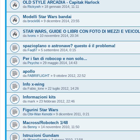
OLD STYLE ARCADIA - Capitak Harlock
da
Rickywh
»
18 gennaio 2014, 11:11
Modelli Star Wars bandai
da
brock66
»
9 dicembre 2014, 23:55
STAR WARS, GUIDE O LIBRI CON FOTO DI MEZZI E VEICOL
da
Ivons
»
10 novembre 2014, 20:34
spazioplano o astronave? questo é il problema!
da
Faq87
»
5 settembre 2014, 0:15
Per i fan di robocop e non solo...
da
Psycho
»
29 maggio 2014, 14:43
apollo
da
FABRIFLIGHT
»
9 ottobre 2012, 22:52
Info x-wing
da
Fabio_lone
»
22 luglio 2012, 14:26
Informazioni kits
da
mark
»
23 febbraio 2012, 22:46
Figurini Star Wars
da
Obi-Wan Kenobi
»
9 dicembre 2011, 0:21
Macross/Robotech 1/48
da
Benny
»
14 novembre 2010, 11:50
Istruzioni Gundam
da
IlNanoSaggio
»
2 giugno 2010, 12:58