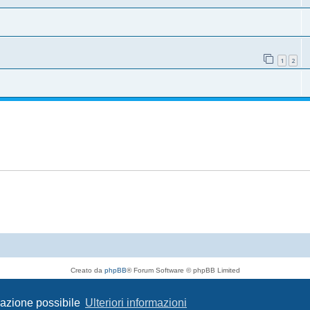
1
2
Creato da
phpBB
® Forum Software © phpBB Limited
Traduzione Italiana
phpBB-Italia.it
Privacy
|
Condizioni
igazione possibile
Ulteriori informazioni