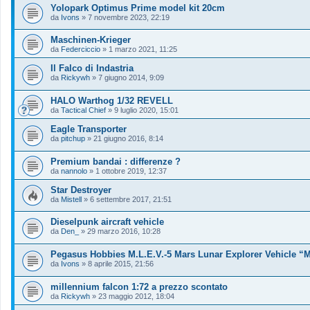
Yolopark Optimus Prime model kit 20cm
da
Ivons
»
7 novembre 2023, 22:19
Maschinen-Krieger
da
Federciccio
»
1 marzo 2021, 11:25
Il Falco di Indastria
da
Rickywh
»
7 giugno 2014, 9:09
HALO Warthog 1/32 REVELL
da
Tactical Chief
»
9 luglio 2020, 15:01
Eagle Transporter
da
pitchup
»
21 giugno 2016, 8:14
Premium bandai : differenze ?
da
nannolo
»
1 ottobre 2019, 12:37
Star Destroyer
da
Mistell
»
6 settembre 2017, 21:51
Dieselpunk aircraft vehicle
da
Den_
»
29 marzo 2016, 10:28
Pegasus Hobbies M.L.E.V.-5 Mars Lunar Explorer Vehicle “
da
Ivons
»
8 aprile 2015, 21:56
millennium falcon 1:72 a prezzo scontato
da
Rickywh
»
23 maggio 2012, 18:04