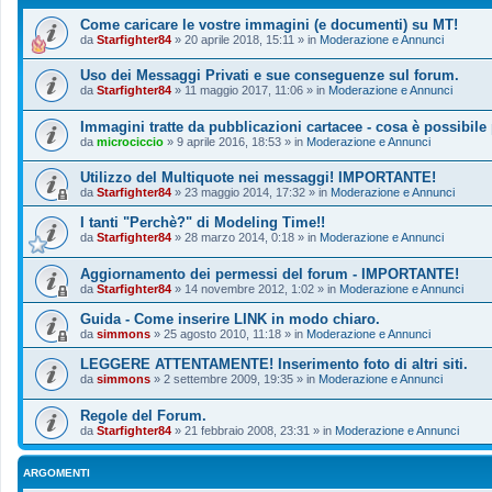
Come caricare le vostre immagini (e documenti) su MT!
da
Starfighter84
»
20 aprile 2018, 15:11
» in
Moderazione e Annunci
Uso dei Messaggi Privati e sue conseguenze sul forum.
da
Starfighter84
»
11 maggio 2017, 11:06
» in
Moderazione e Annunci
Immagini tratte da pubblicazioni cartacee - cosa è possibile
da
microciccio
»
9 aprile 2016, 18:53
» in
Moderazione e Annunci
Utilizzo del Multiquote nei messaggi! IMPORTANTE!
da
Starfighter84
»
23 maggio 2014, 17:32
» in
Moderazione e Annunci
I tanti "Perchè?" di Modeling Time!!
da
Starfighter84
»
28 marzo 2014, 0:18
» in
Moderazione e Annunci
Aggiornamento dei permessi del forum - IMPORTANTE!
da
Starfighter84
»
14 novembre 2012, 1:02
» in
Moderazione e Annunci
Guida - Come inserire LINK in modo chiaro.
da
simmons
»
25 agosto 2010, 11:18
» in
Moderazione e Annunci
LEGGERE ATTENTAMENTE! Inserimento foto di altri siti.
da
simmons
»
2 settembre 2009, 19:35
» in
Moderazione e Annunci
Regole del Forum.
da
Starfighter84
»
21 febbraio 2008, 23:31
» in
Moderazione e Annunci
ARGOMENTI