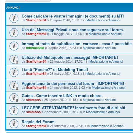
ANNUNCI
Come caricare le vostre immagini (e documenti) su MT!
da
Starfighter84
»
20 aprile 2018, 15:11
» in
Moderazione e Annunci
Uso dei Messaggi Privati e sue conseguenze sul forum.
da
Starfighter84
»
11 maggio 2017, 11:06
» in
Moderazione e Annunci
Immagini tratte da pubblicazioni cartacee - cosa è possibile
da
microciccio
»
9 aprile 2016, 18:53
» in
Moderazione e Annunci
Utilizzo del Multiquote nei messaggi! IMPORTANTE!
da
Starfighter84
»
23 maggio 2014, 17:32
» in
Moderazione e Annunci
I tanti "Perchè?" di Modeling Time!!
da
Starfighter84
»
28 marzo 2014, 0:18
» in
Moderazione e Annunci
Aggiornamento dei permessi del forum - IMPORTANTE!
da
Starfighter84
»
14 novembre 2012, 1:02
» in
Moderazione e Annunci
Guida - Come inserire LINK in modo chiaro.
da
simmons
»
25 agosto 2010, 11:18
» in
Moderazione e Annunci
LEGGERE ATTENTAMENTE! Inserimento foto di altri siti.
da
simmons
»
2 settembre 2009, 19:35
» in
Moderazione e Annunci
Regole del Forum.
da
Starfighter84
»
21 febbraio 2008, 23:31
» in
Moderazione e Annunci