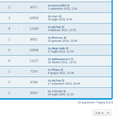
da
franco1964
2
8571
1 settembre 2015, 2:40
da
ceyn
3
10550
25 luglio 2015, 8:34
da
pitchup
9
11300
4 febbraio 2014, 12:53
da
Bonovox
1
8501
16 gennaio 2014, 15:40
da
diego.nello
5
10506
17 luglio 2013, 21:34
da
giallopapavero
0
11227
29 ottobre 2012, 10:42
da
Pliniux
1
7376
8 giugno 2011, 10:36
da
pitchup
2
8786
17 settembre 2010, 20:44
da
Gabriele
2
8504
29 luglio 2009, 11:33
19 argomenti • Pagina
1
di
1
Vai a