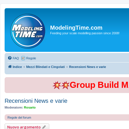
ModelingTime.com
Feeding your scale modelling passion since 2008!
FAQ
Regole
Indice
Mezzi Blindati e Cingolati
Recensioni News e varie
Group Build 
Recensioni News e varie
Moderatore:
Rosario
Regole del forum
Nuovo argomento