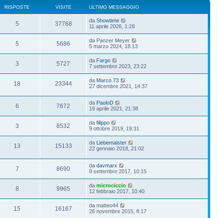
RISPOSTE
VISITE
ULTIMO MESSAGGIO
da
Showtime
5
37768
11 aprile 2026, 1:28
da
Panzer Meyer
5
5686
5 marzo 2024, 18:13
da
Fargo
3
5727
7 settembre 2023, 23:22
da
Marco 73
18
23344
27 dicembre 2021, 14:37
da
PaoloD
6
7672
19 aprile 2021, 21:38
da
filippo
3
8532
9 ottobre 2019, 19:31
da
Liebemaister
13
15133
22 gennaio 2018, 21:02
da
davmarx
7
8690
9 settembre 2017, 10:15
da
microciccio
8
9965
12 febbraio 2017, 10:40
da
matteo44
15
16167
26 novembre 2015, 8:17