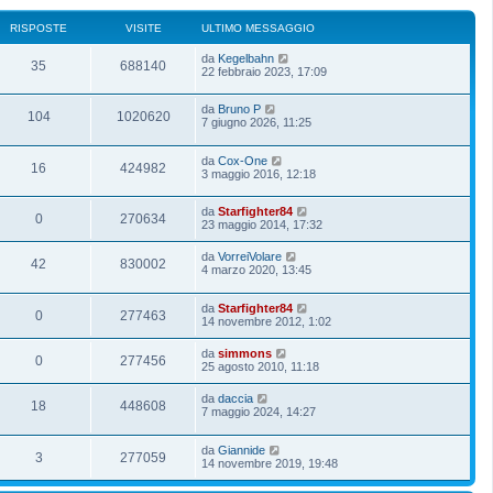
RISPOSTE
VISITE
ULTIMO MESSAGGIO
da
Kegelbahn
35
688140
22 febbraio 2023, 17:09
da
Bruno P
104
1020620
7 giugno 2026, 11:25
da
Cox-One
16
424982
3 maggio 2016, 12:18
da
Starfighter84
0
270634
23 maggio 2014, 17:32
da
VorreiVolare
42
830002
4 marzo 2020, 13:45
da
Starfighter84
0
277463
14 novembre 2012, 1:02
da
simmons
0
277456
25 agosto 2010, 11:18
da
daccia
18
448608
7 maggio 2024, 14:27
da
Giannide
3
277059
14 novembre 2019, 19:48