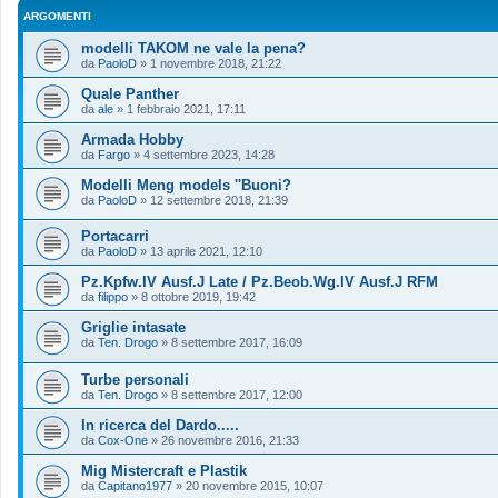
ARGOMENTI
modelli TAKOM ne vale la pena?
da
PaoloD
»
1 novembre 2018, 21:22
Quale Panther
da
ale
»
1 febbraio 2021, 17:11
Armada Hobby
da
Fargo
»
4 settembre 2023, 14:28
Modelli Meng models ''Buoni?
da
PaoloD
»
12 settembre 2018, 21:39
Portacarri
da
PaoloD
»
13 aprile 2021, 12:10
Pz.Kpfw.IV Ausf.J Late / Pz.Beob.Wg.IV Ausf.J RFM
da
filippo
»
8 ottobre 2019, 19:42
Griglie intasate
da
Ten. Drogo
»
8 settembre 2017, 16:09
Turbe personali
da
Ten. Drogo
»
8 settembre 2017, 12:00
In ricerca del Dardo.....
da
Cox-One
»
26 novembre 2016, 21:33
Mig Mistercraft e Plastik
da
Capitano1977
»
20 novembre 2015, 10:07