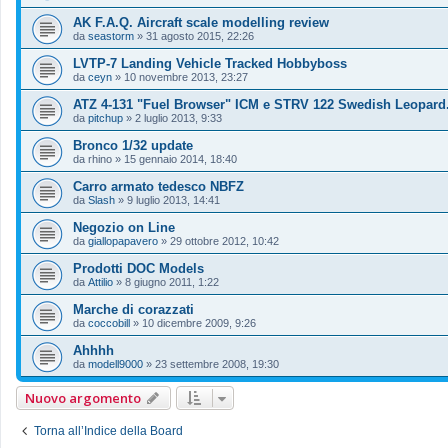
AK F.A.Q. Aircraft scale modelling review
da
seastorm
»
31 agosto 2015, 22:26
LVTP-7 Landing Vehicle Tracked Hobbyboss
da
ceyn
»
10 novembre 2013, 23:27
ATZ 4-131 "Fuel Browser" ICM e STRV 122 Swedish Leopard
da
pitchup
»
2 luglio 2013, 9:33
Bronco 1/32 update
da
rhino
»
15 gennaio 2014, 18:40
Carro armato tedesco NBFZ
da
Slash
»
9 luglio 2013, 14:41
Negozio on Line
da
giallopapavero
»
29 ottobre 2012, 10:42
Prodotti DOC Models
da
Attilio
»
8 giugno 2011, 1:22
Marche di corazzati
da
coccobill
»
10 dicembre 2009, 9:26
Ahhhh
da
modell9000
»
23 settembre 2008, 19:30
Nuovo argomento
Torna all’Indice della Board