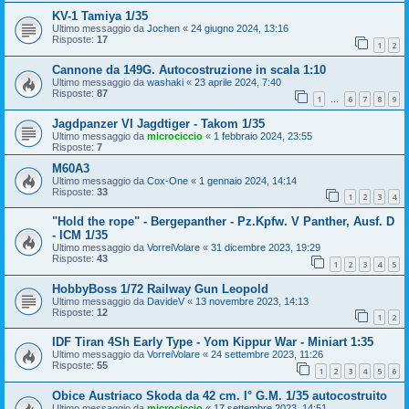
KV-1 Tamiya 1/35
Ultimo messaggio da
Jochen
«
24 giugno 2024, 13:16
Risposte:
17
1
2
Cannone da 149G. Autocostruzione in scala 1:10
Ultimo messaggio da
washaki
«
23 aprile 2024, 7:40
Risposte:
87
1
6
7
8
9
…
Jagdpanzer VI Jagdtiger - Takom 1/35
Ultimo messaggio da
microciccio
«
1 febbraio 2024, 23:55
Risposte:
7
M60A3
Ultimo messaggio da
Cox-One
«
1 gennaio 2024, 14:14
Risposte:
33
1
2
3
4
"Hold the rope" - Bergepanther - Pz.Kpfw. V Panther, Ausf. D
- ICM 1/35
Ultimo messaggio da
VorreiVolare
«
31 dicembre 2023, 19:29
Risposte:
43
1
2
3
4
5
HobbyBoss 1/72 Railway Gun Leopold
Ultimo messaggio da
DavideV
«
13 novembre 2023, 14:13
Risposte:
12
1
2
IDF Tiran 4Sh Early Type - Yom Kippur War - Miniart 1:35
Ultimo messaggio da
VorreiVolare
«
24 settembre 2023, 11:26
Risposte:
55
1
2
3
4
5
6
Obice Austriaco Skoda da 42 cm. I° G.M. 1/35 autocostruito
Ultimo messaggio da
microciccio
«
17 settembre 2023, 14:51