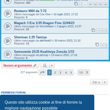
Risposte:
351
1
33
34
35
36
…
Restauro M84 da T-72
Ultimo messaggio da
Cox-One
«
16 luglio 2023, 17:22
Risposte:
5
Magach 3 Era 1/35 Dragon Fine 11/04/23
Ultimo messaggio da
VorreiVolare
«
3 giugno 2023, 12:07
Risposte:
23
1
2
3
Sherman 1:35 Tamiya
Ultimo messaggio da
allenfede3
«
30 marzo 2023, 21:32
Risposte:
13
1
2
Semovente 2S35 Koalitsiya Zvezda 1/72
Ultimo messaggio da
pitchup
«
13 marzo 2023, 17:16
Risposte:
6
Nuovo argomento
Pagina
1
di
10
1
2
3
4
5
10
Prossimo
227 argomenti
…
Vai a
PERMESSI FORUM
Non puoi
aprire nuovi argomenti
Non puoi
rispondere negli argomenti
Questo sito utilizza cookie al fine di fornire la
Non puoi
modificare i tuoi messaggi
migliore navigazione possibile
Non puoi
cancellare i tuoi messaggi