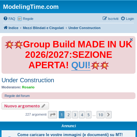
ModelingTime.com
FAQ
Regole
Iscriviti
Login
Indice
Mezzi Blindati e Cingolati
Under Construction
Group Build MADE IN UK
2026/2027:SEZIONE
APERTA!
QUI!
Under Construction
Moderatore:
Rosario
Regole del forum
Nuovo argomento
Pagina
1
di
10
1
2
3
4
5
10
Prossimo
227 argomenti
…
Annunci
Come caricare le vostre immagini (e documenti) su MT!