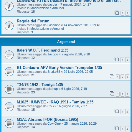
LEGGERE ATTENTAMENTE! Inserimento foto di altri siti.
Ultimo messaggio da
daccia
«
7 maggio 2024, 14:27
Inviato in
Moderazione e Annunci
Risposte:
18
1
2
Regole del Forum.
Ultimo messaggio da
Giannide
«
14 novembre 2019, 19:48
Inviato in
Moderazione e Annunci
Risposte:
3
Argomenti
Italeri W.O.T. Ferdinand 1:35
Ultimo messaggio da
Jacopo
«
7 agosto 2026, 9:18
Risposte:
12
1
2
B1 Centauro AFV Early Version Trumpeter 1/35
Ultimo messaggio da
Snake88
«
29 luglio 2026, 22:05
Risposte:
21
1
2
3
T34/76 1942 - Tamiya 1:35
Ultimo messaggio da
pitchup
«
6 luglio 2026, 7:19
Risposte:
23
1
2
3
M1025 HUMVEE - IRAQ 1991 - Tamiya 1:35
Ultimo messaggio da
CoB
«
16 giugno 2026, 7:37
Risposte:
15
1
2
M1A1 Abrams IFOR (Bosnia 1995)
Ultimo messaggio da
Cox-One
«
25 maggio 2026, 10:29
Risposte:
14
1
2