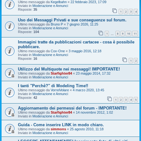
Ultimo messaggio da
Kegelbahn
«
22 febbraio 2023, 17:09
Inviato in
Moderazione e Annunci
Risposte:
35
1
2
3
4
Uso dei Messaggi Privati e sue conseguenze sul forum.
Ultimo messaggio da
Bruno P
«
7 giugno 2026, 11:25
Inviato in
Moderazione e Annunci
Risposte:
104
1
8
9
10
11
…
Immagini tratte da pubblicazioni cartacee - cosa è possibile
pubblicare.
Ultimo messaggio da
Cox-One
«
3 maggio 2016, 12:18
Inviato in
Moderazione e Annunci
Risposte:
16
1
2
Utilizzo del Multiquote nei messaggi! IMPORTANTE!
Ultimo messaggio da
Starfighter84
«
23 maggio 2014, 17:32
Inviato in
Moderazione e Annunci
I tanti "Perchè?" di Modeling Time!!
Ultimo messaggio da
VorreiVolare
«
4 marzo 2020, 13:45
Inviato in
Moderazione e Annunci
Risposte:
42
1
2
3
4
5
Aggiornamento dei permessi del forum - IMPORTANTE!
Ultimo messaggio da
Starfighter84
«
14 novembre 2012, 1:02
Inviato in
Moderazione e Annunci
Guida - Come inserire LINK in modo chiaro.
Ultimo messaggio da
simmons
«
25 agosto 2010, 11:18
Inviato in
Moderazione e Annunci