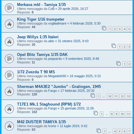
Merkava mkI - Tamiya 1/35
Ultimo messaggio da
CoB
«
29 aprile 2026, 16:27
Risposte:
8
King Tiger 1/16 trumpeter
Ultimo messaggio da
vogliadimare
«
4 febbraio 2026, 5:30
Risposte:
44
1
2
3
4
5
Jeep Willys 1:35 Italeri
Ultimo messaggio da
aldo
«
31 ottobre 2025, 9:43
Risposte:
25
1
2
3
Opel Blitz Tamiya 1/35 DAK
Ultimo messaggio da
peppardo
«
9 settembre 2025, 8:48
Risposte:
11
1
2
1/72 Zvezda T 90 MS
Ultimo messaggio da
Megadeth90
«
16 maggio 2025, 0:15
Risposte:
6
Sherman M4A3E2 “Jumbo” - Gralingen, 1945
Ultimo messaggio da
Fargo
«
17 febbraio 2025, 20:32
Risposte:
126
1
10
11
12
13
…
T17E1 Mk.1 Staghound (RPM) 1/72
Ultimo messaggio da
Fargo
«
15 gennaio 2025, 11:05
Risposte:
102
1
8
9
10
11
…
M42 DUSTER TAMIYA 1/35
Ultimo messaggio da
Ivons
«
11 luglio 2024, 0:42
Risposte:
63
1
4
5
6
7
…