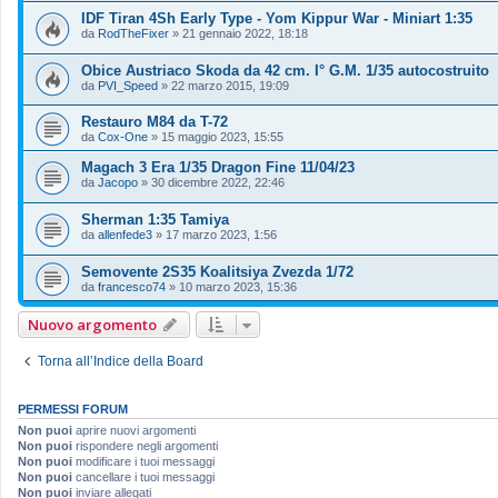
IDF Tiran 4Sh Early Type - Yom Kippur War - Miniart 1:35
da
RodTheFixer
»
21 gennaio 2022, 18:18
Obice Austriaco Skoda da 42 cm. I° G.M. 1/35 autocostruito
da
PVI_Speed
»
22 marzo 2015, 19:09
Restauro M84 da T-72
da
Cox-One
»
15 maggio 2023, 15:55
Magach 3 Era 1/35 Dragon Fine 11/04/23
da
Jacopo
»
30 dicembre 2022, 22:46
Sherman 1:35 Tamiya
da
allenfede3
»
17 marzo 2023, 1:56
Semovente 2S35 Koalitsiya Zvezda 1/72
da
francesco74
»
10 marzo 2023, 15:36
Nuovo argomento
Torna all’Indice della Board
PERMESSI FORUM
Non puoi
aprire nuovi argomenti
Non puoi
rispondere negli argomenti
Non puoi
modificare i tuoi messaggi
Non puoi
cancellare i tuoi messaggi
Non puoi
inviare allegati