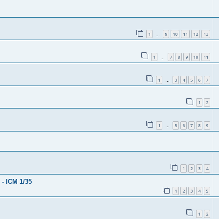
1
9
10
11
12
13
…
1
7
8
9
10
11
…
1
3
4
5
6
7
…
1
2
1
5
6
7
8
9
…
1
2
3
4
 - ICM 1/35
1
2
3
4
5
1
2