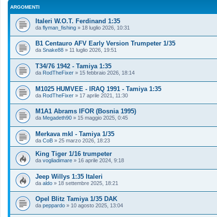
ARGOMENTI
Italeri W.O.T. Ferdinand 1:35
da
flyman_fishing
»
18 luglio 2026, 10:31
B1 Centauro AFV Early Version Trumpeter 1/35
da
Snake88
»
11 luglio 2026, 19:51
T34/76 1942 - Tamiya 1:35
da
RodTheFixer
»
15 febbraio 2026, 18:14
M1025 HUMVEE - IRAQ 1991 - Tamiya 1:35
da
RodTheFixer
»
17 aprile 2021, 11:30
M1A1 Abrams IFOR (Bosnia 1995)
da
Megadeth90
»
15 maggio 2025, 0:45
Merkava mkI - Tamiya 1/35
da
CoB
»
25 marzo 2026, 18:23
King Tiger 1/16 trumpeter
da
vogliadimare
»
16 aprile 2024, 9:18
Jeep Willys 1:35 Italeri
da
aldo
»
18 settembre 2025, 18:21
Opel Blitz Tamiya 1/35 DAK
da
peppardo
»
10 agosto 2025, 13:04