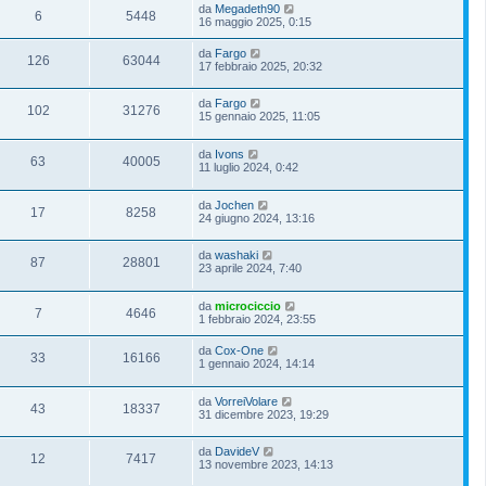
da
Megadeth90
6
5448
16 maggio 2025, 0:15
da
Fargo
126
63044
17 febbraio 2025, 20:32
da
Fargo
102
31276
15 gennaio 2025, 11:05
da
Ivons
63
40005
11 luglio 2024, 0:42
da
Jochen
17
8258
24 giugno 2024, 13:16
da
washaki
87
28801
23 aprile 2024, 7:40
da
microciccio
7
4646
1 febbraio 2024, 23:55
da
Cox-One
33
16166
1 gennaio 2024, 14:14
da
VorreiVolare
43
18337
31 dicembre 2023, 19:29
da
DavideV
12
7417
13 novembre 2023, 14:13