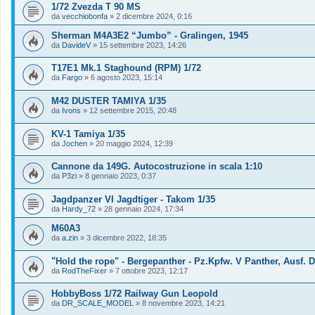
1/72 Zvezda T 90 MS
da
vecchiobonfa
»
2 dicembre 2024, 0:16
Sherman M4A3E2 “Jumbo” - Gralingen, 1945
da
DavideV
»
15 settembre 2023, 14:26
T17E1 Mk.1 Staghound (RPM) 1/72
da
Fargo
»
6 agosto 2023, 15:14
M42 DUSTER TAMIYA 1/35
da
Ivons
»
12 settembre 2015, 20:48
KV-1 Tamiya 1/35
da
Jochen
»
20 maggio 2024, 12:39
Cannone da 149G. Autocostruzione in scala 1:10
da
P3zi
»
8 gennaio 2023, 0:37
Jagdpanzer VI Jagdtiger - Takom 1/35
da
Hardy_72
»
28 gennaio 2024, 17:34
M60A3
da
a.zin
»
3 dicembre 2022, 18:35
"Hold the rope" - Bergepanther - Pz.Kpfw. V Panther, Ausf. D
da
RodTheFixer
»
7 ottobre 2023, 12:17
HobbyBoss 1/72 Railway Gun Leopold
da
DR_SCALE_MODEL
»
8 novembre 2023, 14:21