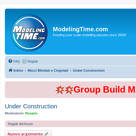
ModelingTime.com
Feeding your scale modelling passion since 2008!
FAQ
Regole
Indice
Mezzi Blindati e Cingolati
Under Construction
Group Build 
Under Construction
Moderatore:
Rosario
Regole del forum
Nuovo argomento