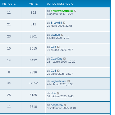
RISPOSTE
VISITE
ULTIMO MESSAGGIO
da
FreestyleAurelio
11
892
6 agosto 2026, 17:27
da
Snake88
21
812
29 luglio 2026, 22:05
da
pitchup
23
3301
6 luglio 2026, 7:19
da
CoB
15
3515
16 giugno 2026, 7:37
da
Cox-One
14
4492
25 maggio 2026, 10:29
da
CoB
8
2336
29 aprile 2026, 16:27
da
vogliadimare
44
17002
4 febbraio 2026, 5:30
da
aldo
25
6135
31 ottobre 2025, 9:43
da
peppardo
11
3618
9 settembre 2025, 8:48