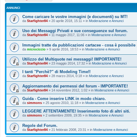
ANNUNCI
Come caricare le vostre immagini (e documenti) su MT!
da
Starfighter84
»
20 aprile 2018, 15:11
» in
Moderazione e Annunci
Uso dei Messaggi Privati e sue conseguenze sul forum.
da
Starfighter84
»
11 maggio 2017, 11:06
» in
Moderazione e Annunci
Immagini tratte da pubblicazioni cartacee - cosa è possibile
da
microciccio
»
9 aprile 2016, 18:53
» in
Moderazione e Annunci
Utilizzo del Multiquote nei messaggi! IMPORTANTE!
da
Starfighter84
»
23 maggio 2014, 17:32
» in
Moderazione e Annunci
I tanti "Perchè?" di Modeling Time!!
da
Starfighter84
»
28 marzo 2014, 0:18
» in
Moderazione e Annunci
Aggiornamento dei permessi del forum - IMPORTANTE!
da
Starfighter84
»
14 novembre 2012, 1:02
» in
Moderazione e Annunci
Guida - Come inserire LINK in modo chiaro.
da
simmons
»
25 agosto 2010, 11:18
» in
Moderazione e Annunci
LEGGERE ATTENTAMENTE! Inserimento foto di altri siti.
da
simmons
»
2 settembre 2009, 19:35
» in
Moderazione e Annunci
Regole del Forum.
da
Starfighter84
»
21 febbraio 2008, 23:31
» in
Moderazione e Annunci