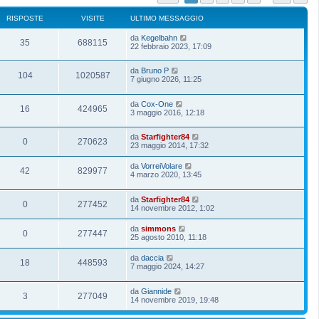
RISPOSTE
VISITE
ULTIMO MESSAGGIO
da
Kegelbahn
35
688115
22 febbraio 2023, 17:09
da
Bruno P
104
1020587
7 giugno 2026, 11:25
da
Cox-One
16
424965
3 maggio 2016, 12:18
da
Starfighter84
0
270623
23 maggio 2014, 17:32
da
VorreiVolare
42
829977
4 marzo 2020, 13:45
da
Starfighter84
0
277452
14 novembre 2012, 1:02
da
simmons
0
277447
25 agosto 2010, 11:18
da
daccia
18
448593
7 maggio 2024, 14:27
da
Giannide
3
277049
14 novembre 2019, 19:48