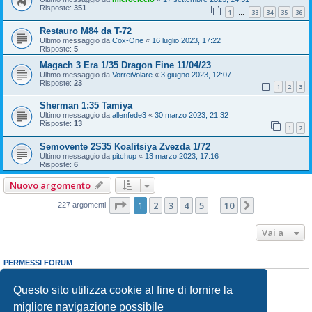
Risposte:
351
1
33
34
35
36
…
Restauro M84 da T-72
Ultimo messaggio da
Cox-One
«
16 luglio 2023, 17:22
Risposte:
5
Magach 3 Era 1/35 Dragon Fine 11/04/23
Ultimo messaggio da
VorreiVolare
«
3 giugno 2023, 12:07
Risposte:
23
1
2
3
Sherman 1:35 Tamiya
Ultimo messaggio da
allenfede3
«
30 marzo 2023, 21:32
Risposte:
13
1
2
Semovente 2S35 Koalitsiya Zvezda 1/72
Ultimo messaggio da
pitchup
«
13 marzo 2023, 17:16
Risposte:
6
Nuovo argomento
Pagina
1
di
10
1
2
3
4
5
10
Prossimo
227 argomenti
…
Vai a
PERMESSI FORUM
Non puoi
aprire nuovi argomenti
Non puoi
rispondere negli argomenti
Questo sito utilizza cookie al fine di fornire la
Non puoi
modificare i tuoi messaggi
migliore navigazione possibile
Non puoi
cancellare i tuoi messaggi