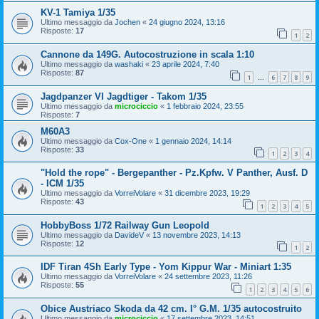
KV-1 Tamiya 1/35
Ultimo messaggio da
Jochen
«
24 giugno 2024, 13:16
Risposte:
17
1
2
Cannone da 149G. Autocostruzione in scala 1:10
Ultimo messaggio da
washaki
«
23 aprile 2024, 7:40
Risposte:
87
1
6
7
8
9
…
Jagdpanzer VI Jagdtiger - Takom 1/35
Ultimo messaggio da
microciccio
«
1 febbraio 2024, 23:55
Risposte:
7
M60A3
Ultimo messaggio da
Cox-One
«
1 gennaio 2024, 14:14
Risposte:
33
1
2
3
4
"Hold the rope" - Bergepanther - Pz.Kpfw. V Panther, Ausf. D
- ICM 1/35
Ultimo messaggio da
VorreiVolare
«
31 dicembre 2023, 19:29
Risposte:
43
1
2
3
4
5
HobbyBoss 1/72 Railway Gun Leopold
Ultimo messaggio da
DavideV
«
13 novembre 2023, 14:13
Risposte:
12
1
2
IDF Tiran 4Sh Early Type - Yom Kippur War - Miniart 1:35
Ultimo messaggio da
VorreiVolare
«
24 settembre 2023, 11:26
Risposte:
55
1
2
3
4
5
6
Obice Austriaco Skoda da 42 cm. I° G.M. 1/35 autocostruito
Ultimo messaggio da
microciccio
«
17 settembre 2023, 14:51