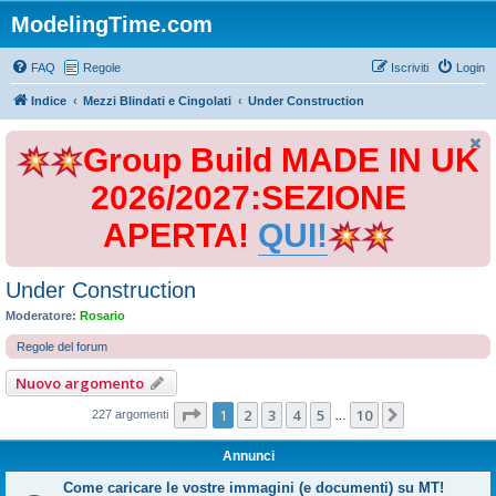
ModelingTime.com
FAQ
Regole
Iscriviti
Login
Indice
Mezzi Blindati e Cingolati
Under Construction
Group Build MADE IN UK
2026/2027:SEZIONE
APERTA!
QUI!
Under Construction
Moderatore:
Rosario
Regole del forum
Nuovo argomento
Pagina
1
di
10
1
2
3
4
5
10
Prossimo
227 argomenti
…
Annunci
Come caricare le vostre immagini (e documenti) su MT!