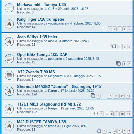
Merkava mkI - Tamiya 1/35
Ultimo messaggio da
CoB
«
29 aprile 2026, 16:27
Risposte:
8
King Tiger 1/16 trumpeter
Ultimo messaggio da
vogliadimare
«
4 febbraio 2026, 5:30
Risposte:
44
1
2
3
4
5
Jeep Willys 1:35 Italeri
Ultimo messaggio da
aldo
«
31 ottobre 2025, 9:43
Risposte:
25
1
2
3
Opel Blitz Tamiya 1/35 DAK
Ultimo messaggio da
peppardo
«
9 settembre 2025, 8:48
Risposte:
11
1
2
1/72 Zvezda T 90 MS
Ultimo messaggio da
Megadeth90
«
16 maggio 2025, 0:15
Risposte:
6
Sherman M4A3E2 “Jumbo” - Gralingen, 1945
Ultimo messaggio da
Fargo
«
17 febbraio 2025, 20:32
Risposte:
126
1
10
11
12
13
…
T17E1 Mk.1 Staghound (RPM) 1/72
Ultimo messaggio da
Fargo
«
15 gennaio 2025, 11:05
Risposte:
102
1
8
9
10
11
…
M42 DUSTER TAMIYA 1/35
Ultimo messaggio da
Ivons
«
11 luglio 2024, 0:42
Risposte:
63
1
4
5
6
7
…