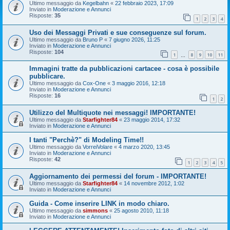
Ultimo messaggio da
Kegelbahn
«
22 febbraio 2023, 17:09
Inviato in
Moderazione e Annunci
Risposte:
35
1
2
3
4
Uso dei Messaggi Privati e sue conseguenze sul forum.
Ultimo messaggio da
Bruno P
«
7 giugno 2026, 11:25
Inviato in
Moderazione e Annunci
Risposte:
104
1
8
9
10
11
…
Immagini tratte da pubblicazioni cartacee - cosa è possibile
pubblicare.
Ultimo messaggio da
Cox-One
«
3 maggio 2016, 12:18
Inviato in
Moderazione e Annunci
Risposte:
16
1
2
Utilizzo del Multiquote nei messaggi! IMPORTANTE!
Ultimo messaggio da
Starfighter84
«
23 maggio 2014, 17:32
Inviato in
Moderazione e Annunci
I tanti "Perchè?" di Modeling Time!!
Ultimo messaggio da
VorreiVolare
«
4 marzo 2020, 13:45
Inviato in
Moderazione e Annunci
Risposte:
42
1
2
3
4
5
Aggiornamento dei permessi del forum - IMPORTANTE!
Ultimo messaggio da
Starfighter84
«
14 novembre 2012, 1:02
Inviato in
Moderazione e Annunci
Guida - Come inserire LINK in modo chiaro.
Ultimo messaggio da
simmons
«
25 agosto 2010, 11:18
Inviato in
Moderazione e Annunci