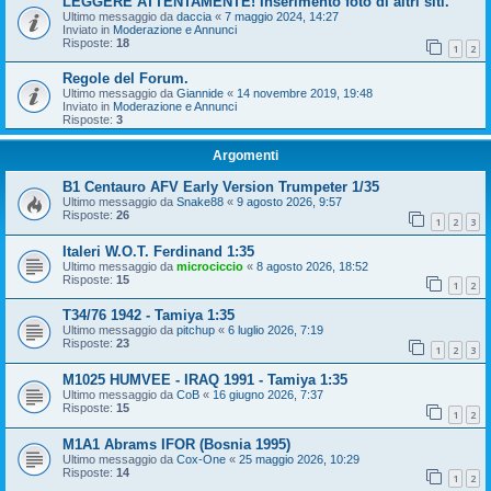
LEGGERE ATTENTAMENTE! Inserimento foto di altri siti.
Ultimo messaggio da
daccia
«
7 maggio 2024, 14:27
Inviato in
Moderazione e Annunci
Risposte:
18
1
2
Regole del Forum.
Ultimo messaggio da
Giannide
«
14 novembre 2019, 19:48
Inviato in
Moderazione e Annunci
Risposte:
3
Argomenti
B1 Centauro AFV Early Version Trumpeter 1/35
Ultimo messaggio da
Snake88
«
9 agosto 2026, 9:57
Risposte:
26
1
2
3
Italeri W.O.T. Ferdinand 1:35
Ultimo messaggio da
microciccio
«
8 agosto 2026, 18:52
Risposte:
15
1
2
T34/76 1942 - Tamiya 1:35
Ultimo messaggio da
pitchup
«
6 luglio 2026, 7:19
Risposte:
23
1
2
3
M1025 HUMVEE - IRAQ 1991 - Tamiya 1:35
Ultimo messaggio da
CoB
«
16 giugno 2026, 7:37
Risposte:
15
1
2
M1A1 Abrams IFOR (Bosnia 1995)
Ultimo messaggio da
Cox-One
«
25 maggio 2026, 10:29
Risposte:
14
1
2