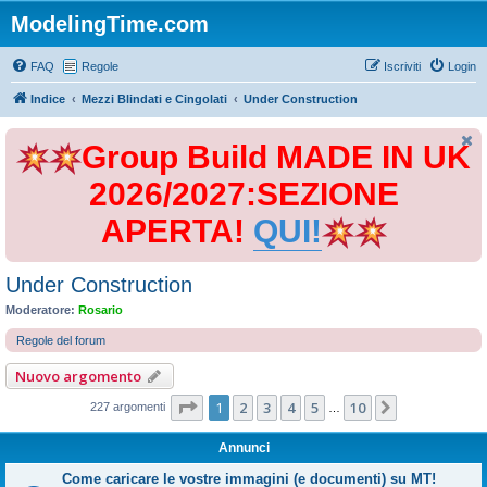
ModelingTime.com
FAQ
Regole
Iscriviti
Login
Indice
Mezzi Blindati e Cingolati
Under Construction
Group Build MADE IN UK
2026/2027:SEZIONE
APERTA!
QUI!
Under Construction
Moderatore:
Rosario
Regole del forum
Nuovo argomento
Pagina
1
di
10
1
2
3
4
5
10
Prossimo
227 argomenti
…
Annunci
Come caricare le vostre immagini (e documenti) su MT!