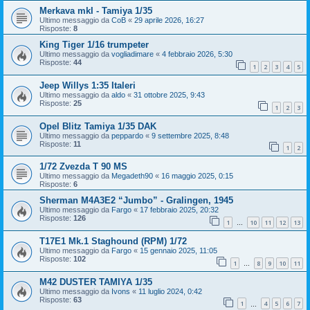
Merkava mkI - Tamiya 1/35
Ultimo messaggio da
CoB
«
29 aprile 2026, 16:27
Risposte:
8
King Tiger 1/16 trumpeter
Ultimo messaggio da
vogliadimare
«
4 febbraio 2026, 5:30
Risposte:
44
1
2
3
4
5
Jeep Willys 1:35 Italeri
Ultimo messaggio da
aldo
«
31 ottobre 2025, 9:43
Risposte:
25
1
2
3
Opel Blitz Tamiya 1/35 DAK
Ultimo messaggio da
peppardo
«
9 settembre 2025, 8:48
Risposte:
11
1
2
1/72 Zvezda T 90 MS
Ultimo messaggio da
Megadeth90
«
16 maggio 2025, 0:15
Risposte:
6
Sherman M4A3E2 “Jumbo” - Gralingen, 1945
Ultimo messaggio da
Fargo
«
17 febbraio 2025, 20:32
Risposte:
126
1
10
11
12
13
…
T17E1 Mk.1 Staghound (RPM) 1/72
Ultimo messaggio da
Fargo
«
15 gennaio 2025, 11:05
Risposte:
102
1
8
9
10
11
…
M42 DUSTER TAMIYA 1/35
Ultimo messaggio da
Ivons
«
11 luglio 2024, 0:42
Risposte:
63
1
4
5
6
7
…