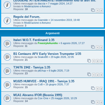
LEGGERE ATTENTAMENTE! Inserimento foto di altri siti.
Ultimo messaggio da
daccia
«
7 maggio 2024, 14:27
Inviato in
Moderazione e Annunci
Risposte:
18
1
2
Regole del Forum.
Ultimo messaggio da
Giannide
«
14 novembre 2019, 19:48
Inviato in
Moderazione e Annunci
Risposte:
3
Argomenti
Italeri W.O.T. Ferdinand 1:35
Ultimo messaggio da
FreestyleAurelio
«
6 agosto 2026, 17:27
Risposte:
11
1
2
B1 Centauro AFV Early Version Trumpeter 1/35
Ultimo messaggio da
Snake88
«
29 luglio 2026, 22:05
Risposte:
21
1
2
3
T34/76 1942 - Tamiya 1:35
Ultimo messaggio da
pitchup
«
6 luglio 2026, 7:19
Risposte:
23
1
2
3
M1025 HUMVEE - IRAQ 1991 - Tamiya 1:35
Ultimo messaggio da
CoB
«
16 giugno 2026, 7:37
Risposte:
15
1
2
M1A1 Abrams IFOR (Bosnia 1995)
Ultimo messaggio da
Cox-One
«
25 maggio 2026, 10:29
Risposte:
14
1
2