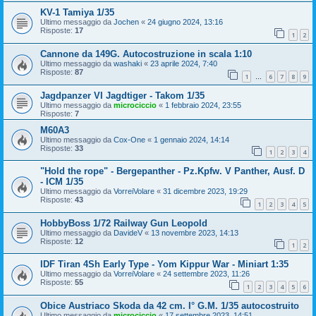
KV-1 Tamiya 1/35
Ultimo messaggio da
Jochen
«
24 giugno 2024, 13:16
Risposte:
17
1
2
Cannone da 149G. Autocostruzione in scala 1:10
Ultimo messaggio da
washaki
«
23 aprile 2024, 7:40
Risposte:
87
1
6
7
8
9
…
Jagdpanzer VI Jagdtiger - Takom 1/35
Ultimo messaggio da
microciccio
«
1 febbraio 2024, 23:55
Risposte:
7
M60A3
Ultimo messaggio da
Cox-One
«
1 gennaio 2024, 14:14
Risposte:
33
1
2
3
4
"Hold the rope" - Bergepanther - Pz.Kpfw. V Panther, Ausf. D
- ICM 1/35
Ultimo messaggio da
VorreiVolare
«
31 dicembre 2023, 19:29
Risposte:
43
1
2
3
4
5
HobbyBoss 1/72 Railway Gun Leopold
Ultimo messaggio da
DavideV
«
13 novembre 2023, 14:13
Risposte:
12
1
2
IDF Tiran 4Sh Early Type - Yom Kippur War - Miniart 1:35
Ultimo messaggio da
VorreiVolare
«
24 settembre 2023, 11:26
Risposte:
55
1
2
3
4
5
6
Obice Austriaco Skoda da 42 cm. I° G.M. 1/35 autocostruito
Ultimo messaggio da
microciccio
«
17 settembre 2023, 14:51