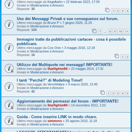
Ultimo messaggio da
Kegelbahn
«
22 febbraio 2023, 17:09
Inviato in
Moderazione e Annunci
Risposte:
35
1
2
3
4
Uso dei Messaggi Privati e sue conseguenze sul forum.
Ultimo messaggio da
Bruno P
«
7 giugno 2026, 11:25
Inviato in
Moderazione e Annunci
Risposte:
104
1
8
9
10
11
…
Immagini tratte da pubblicazioni cartacee - cosa è possibile
pubblicare.
Ultimo messaggio da
Cox-One
«
3 maggio 2016, 12:18
Inviato in
Moderazione e Annunci
Risposte:
16
1
2
Utilizzo del Multiquote nei messaggi! IMPORTANTE!
Ultimo messaggio da
Starfighter84
«
23 maggio 2014, 17:32
Inviato in
Moderazione e Annunci
I tanti "Perchè?" di Modeling Time!!
Ultimo messaggio da
VorreiVolare
«
4 marzo 2020, 13:45
Inviato in
Moderazione e Annunci
Risposte:
42
1
2
3
4
5
Aggiornamento dei permessi del forum - IMPORTANTE!
Ultimo messaggio da
Starfighter84
«
14 novembre 2012, 1:02
Inviato in
Moderazione e Annunci
Guida - Come inserire LINK in modo chiaro.
Ultimo messaggio da
simmons
«
25 agosto 2010, 11:18
Inviato in
Moderazione e Annunci