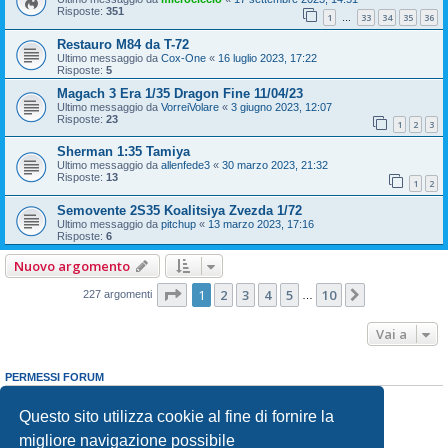
Risposte:
351
1
33
34
35
36
…
Restauro M84 da T-72
Ultimo messaggio da
Cox-One
«
16 luglio 2023, 17:22
Risposte:
5
Magach 3 Era 1/35 Dragon Fine 11/04/23
Ultimo messaggio da
VorreiVolare
«
3 giugno 2023, 12:07
Risposte:
23
1
2
3
Sherman 1:35 Tamiya
Ultimo messaggio da
allenfede3
«
30 marzo 2023, 21:32
Risposte:
13
1
2
Semovente 2S35 Koalitsiya Zvezda 1/72
Ultimo messaggio da
pitchup
«
13 marzo 2023, 17:16
Risposte:
6
Nuovo argomento
Pagina
1
di
10
1
2
3
4
5
10
Prossimo
227 argomenti
…
Vai a
PERMESSI FORUM
Non puoi
aprire nuovi argomenti
Non puoi
rispondere negli argomenti
Questo sito utilizza cookie al fine di fornire la
Non puoi
modificare i tuoi messaggi
migliore navigazione possibile
Non puoi
cancellare i tuoi messaggi